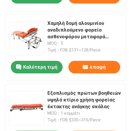
Χαμηλή δομή αλουμινίου
αναδιπλούμενο φορείο
ασθενοφόρου μεταφορά
ασθενούς για διάσωση
MOQ：5
Τιμή：FOB $131~128/Piece
Καλύτερη τιμή
επαφή
Εξοπλισμός πρώτων βοηθειών
υψηλό κτίριο χρήση φορείας
έκτακτης ανάγκης σκάλας
MOQ：1 κομμάτι
Τιμή：FOB $335~315/Piece