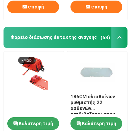
επαφή
επαφή
Φορείο διάσωσης έκτακτης ανάγκης
(63)
186CM ολισθαίνων
ρυθμιστής 22
ασθενών
επιβιβάζεται στον
πτυσσόμενο καμβά
Καλύτερη τιμή
Καλύτερη τιμή
φορείων διάσωσης