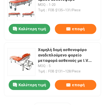
MOQ：1-20
Τιμή：FOB $135~131/Piece
Ηλεκτρικά κρεβάτια εξέτασης
Χειρουργικός λειτουργών πίνακας
Καλύτερη τιμή
επαφή
Μαιευτικό κρεβάτι
Χαμηλή δομή ασθενοφόρο
αναδιπλούμενο φορείο
Υπομονετικό καροτσάκι μεταφοράς
μεταφορά ασθενούς με I.V.
στάδιο
MOQ：5
Καροτσάκι ιατρικού εξοπλισμού
Τιμή：FOB $131~128/Piece
Καλύτερη τιμή
επαφή
Κινητό φορείο έκτακτης ανάγκης
Ιατρικά έπιπλα νοσοκομείων