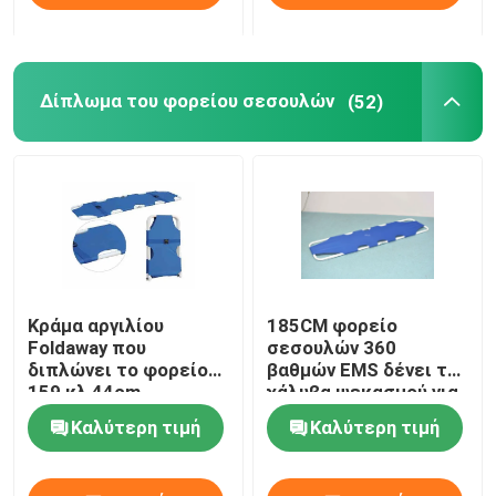
Δίπλωμα του φορείου σεσουλών
(52)
Κράμα αργιλίου
185CM φορείο
Foldaway που
σεσουλών 360
διπλώνει το φορείο
βαθμών EMS δένει το
159 κλ 44cm
χάλυβα ψεκασμού για
σεσουλών
την υπομονετική
Καλύτερη τιμή
Καλύτερη τιμή
μεταφορά