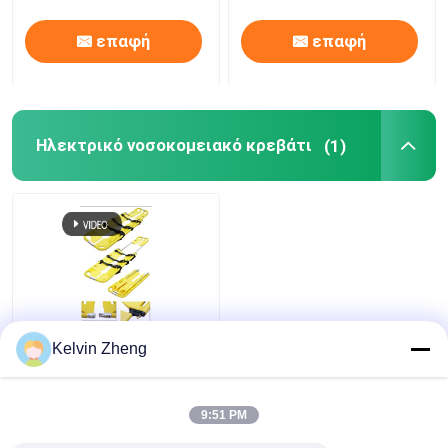
έκτακτης ανάγκης
ασθενοφόρων
επαφή
επαφή
Ηλεκτρικό νοσοκομειακό κρεβάτι
(1)
Υπερ- ελαφρύ βάρος
Kelvin Zheng
view
Καλή απορρόφηση
σοκ πλαστικό φτυάρι
στρέιτσερ
9:51 PM
Προβολή όλων
εξελιγμένη εμφάνιση
all
Καλύτερη τιμή