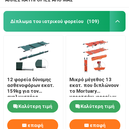
Δίπλωμα του ιατρικού φορείου
(109)
12 φορεία δύναμης
Μικρό μέγεθος 13
ασθενοφόρων εκατ.
εκατ. που διπλώνουν
159kg για τον
το Mortuary
ανελκυστήρα
καροτσάκι φορείων
ασθενοφόρων για την
Καλύτερη τιμή
Καλύτερη τιμή
περιποίηση κανενός
διπλώματος
επαφή
επαφή