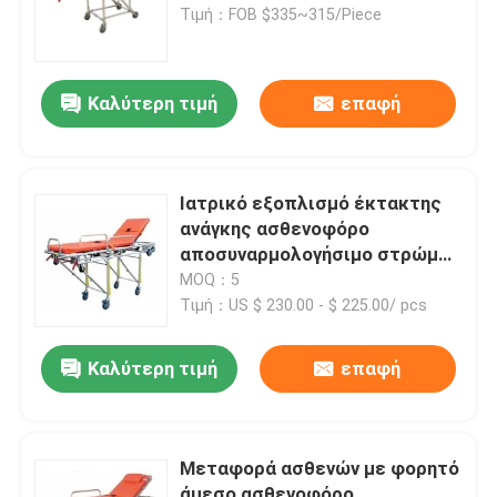
Τιμή：FOB $335~315/Piece
Δίπλωμα του φορείου ασθενοφόρων
Καλύτερη τιμή
επαφή
Δίπλωμα του ιατρικού φορείου
Δίπλωμα του φορείου σεσουλών
Ιατρικό εξοπλισμό έκτακτης
ανάγκης ασθενοφόρο
αποσυναρμολογήσιμο στρώμα
Φορείο εδρών σκαλοπατιών
νοσοκομείο στρώμα
MOQ：5
μεταφοράς ασθενών
Τιμή：US $ 230.00 - $ 225.00/ pcs
Φορείο διάσωσης έκτακτης ανάγκης
Καλύτερη τιμή
επαφή
Ηλεκτρικό νοσοκομειακό κρεβάτι
Μεταφορά ασθενών με φορητό
Χειρωνακτικά νοσοκομειακά κρεβάτια
άμεσο ασθενοφόρο