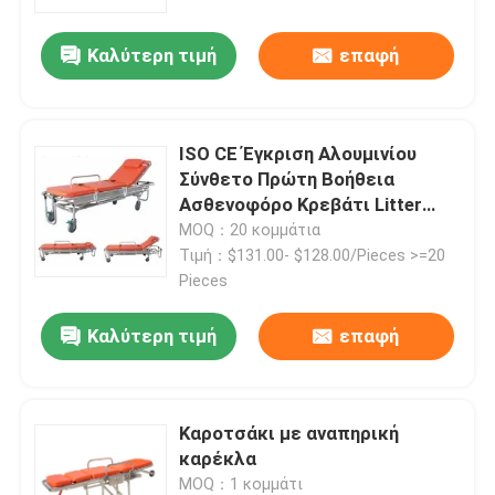
Καλύτερη τιμή
επαφή
Σχετικά με εμάς
Επισκέψεις στο εργοστάσιο
ISO CE Έγκριση Αλουμινίου
Σύνθετο Πρώτη Βοήθεια
Έλεγχος ποιότητας
Ασθενοφόρο Κρεβάτι Litter
Foldaway με τροχούς
MOQ：20 κομμάτια
Τιμή：$131.00- $128.00/Pieces >=20
Επικοινωνήστε μαζί μας
Pieces
Καλύτερη τιμή
επαφή
Ειδήσεις
Υποθέσεις
Καροτσάκι με αναπηρική
καρέκλα
Ζητήστε μια προσφορά
MOQ：1 κομμάτι