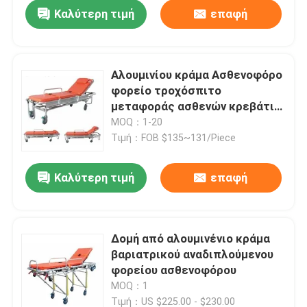
Καλύτερη τιμή
επαφή
Αλουμινίου κράμα Ασθενοφόρο
φορείο τροχόσπιτο
μεταφοράς ασθενών κρεβάτι
αναδιπλούμενο πρώτες
MOQ：1-20
βοήθειες επείγοντα φορείο
Τιμή：FOB $135~131/Piece
Καλύτερη τιμή
επαφή
Σπίτι
Δομή από αλουμινένιο κράμα
βαριατρικού αναδιπλούμενου
Προϊόντα
φορείου ασθενοφόρου
MOQ：1
Βίντεο
Τιμή：US $225.00 - $230.00