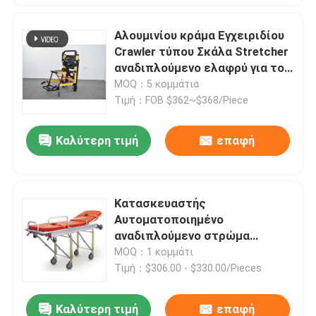
Αλουμινίου κράμα Εγχειριδίου
Crawler τύπου Σκάλα Stretcher
αναδιπλούμενο ελαφρύ για το
νοσοκομείο μεταφορά
MOQ：5 κομμάτια
ασθενών
Τιμή：FOB $362~$368/Piece
Καλύτερη τιμή
επαφή
Κατασκευαστής
Αυτοματοποιημένο
αναδιπλούμενο στρώμα
ασθενοφόρου, φορείο
MOQ：1 κομμάτι
μεταφοράς ασθενών
Τιμή：$306.00 - $330.00/Pieces
Καλύτερη τιμή
επαφή