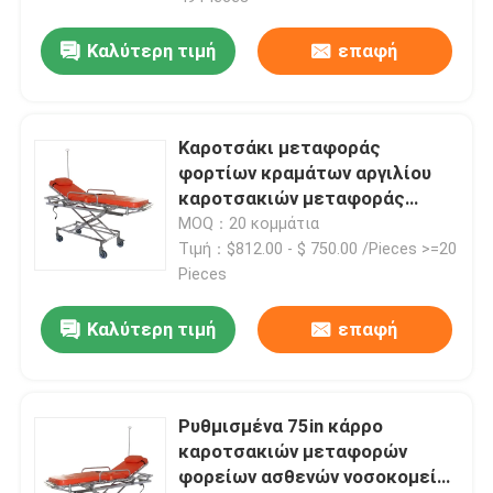
Καλύτερη τιμή
επαφή
Καροτσάκι μεταφοράς
φορτίων κραμάτων αργιλίου
καροτσακιών μεταφοράς
88CM 1.9M υπομονετικό
MOQ：20 κομμάτια
Τιμή：$812.00 - $ 750.00 /Pieces >=20
Pieces
Καλύτερη τιμή
επαφή
Ρυθμισμένα 75in κάρρο
καροτσακιών μεταφορών
φορείων ασθενών νοσοκομείου