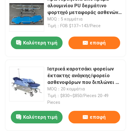
αλουμινίου PU δερμάτινο
φορτηγό μεταφοράς ασθενών
Σχετικά με εμάς
διαχωρίσιμο ανυψωτικό
MOQ：5 κομμάτια
Τιμή：FOB $137~143/Piece
Επισκέψεις στο εργοστάσιο
Καλύτερη τιμή
επαφή
Έλεγχος ποιότητας
Ιατρικά καροτσάκι φορείων
Επικοινωνήστε μαζί μας
έκτακτης ανάγκης/φορείο
ασθενοφόρων που διπλώνει το
κάρρο
MOQ：20 κομμάτια
Ειδήσεις
Τιμή：$830~$850/Pieces 20-49
Pieces
Υποθέσεις
Καλύτερη τιμή
επαφή
Ζητήστε μια προσφορά