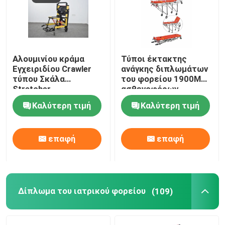
Αλουμινίου κράμα
Τύποι έκτακτης
Εγχειριδίου Crawler
ανάγκης διπλωμάτων
τύπου Σκάλα
του φορείου 1900MM
Stretcher
ασθενοφόρων
αναδιπλούμενο
συσκευή πρώτων
Καλύτερη τιμή
Καλύτερη τιμή
ελαφρύ για το
βοηθειών 92cm
νοσοκομείο
μεταφορά ασθενών
επαφή
επαφή
Δίπλωμα του ιατρικού φορείου
(109)