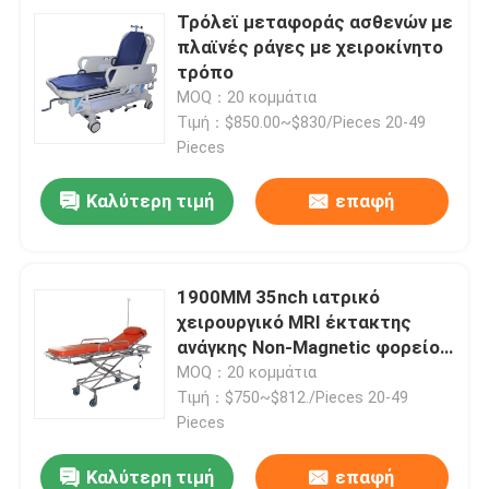
Τρόλεϊ μεταφοράς ασθενών με
πλαϊνές ράγες με χειροκίνητο
τρόπο
MOQ：20 κομμάτια
Τιμή：$850.00~$830/Pieces 20-49
Pieces
Καλύτερη τιμή
επαφή
1900MM 35nch ιατρικό
χειρουργικό MRI έκτακτης
ανάγκης Non-Magnetic φορείο
ασθενοφόρων μεταφοράς
MOQ：20 κομμάτια
καροτσακιών συμβατό
Τιμή：$750~$812./Pieces 20-49
Pieces
Καλύτερη τιμή
επαφή