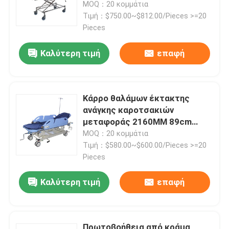
60 βαθμών μαγνητικό μη
MOQ：20 κομμάτια
Τιμή：$750.00~$812.00/Pieces >=20
Pieces
Καλύτερη τιμή
επαφή
Κάρρο θαλάμων έκτακτης
ανάγκης καροτσακιών
μεταφοράς 2160MM 89cm
υδραυλικό υπομονετικό
MOQ：20 κομμάτια
Τιμή：$580.00~$600.00/Pieces >=20
Pieces
Σπίτι
Καλύτερη τιμή
επαφή
Προϊόντα
Βίντεο
Πρωτοβοήθεια από κράμα