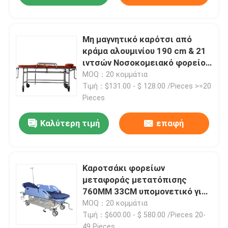
Μη μαγνητικό καρότσι από
κράμα αλουμινίου 190 cm & 21
ιντσών Νοσοκομειακό φορείο
μεταφοράς ασθενών
MOQ：20 κομμάτια
Τιμή：$131.00 - $ 128.00 /Pieces >=20
Pieces
Καλύτερη τιμή
επαφή
Καροτσάκι φορείων
μεταφοράς μετατόπισης
760MM 33CM υπομονετικό για
το ασθενοφόρο νοσοκομείων
MOQ：20 κομμάτια
Τιμή：$600.00 - $ 580.00 /Pieces 20-
49 Pieces