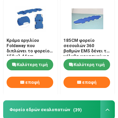
Κράμα αργιλίου
185CM φορείο
Foldaway που
σεσουλών 360
διπλώνει το φορείο
βαθμών EMS δένει το
159 κλ 44cm
χάλυβα ψεκασμού για
σεσουλών
την υπομονετική
Καλύτερη τιμή
Καλύτερη τιμή
μεταφορά
επαφή
επαφή
Φορείο εδρών σκαλοπατιών
(39)