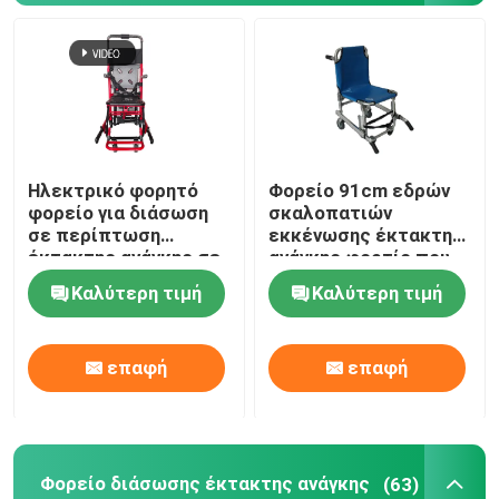
Ηλεκτρικό φορητό
Φορείο 91cm εδρών
φορείο για διάσωση
σκαλοπατιών
σε περίπτωση
εκκένωσης έκτακτης
έκτακτης ανάγκης σε
ανάγκης φορτίο που
σκάλες και
αντέχει 159KG
Καλύτερη τιμή
Καλύτερη τιμή
διαδρόμους
επαφή
επαφή
Φορείο διάσωσης έκτακτης ανάγκης
(63)