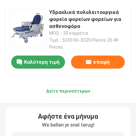
Υδραυλικά πολυλειτουργικά
Δίπλωμα του φορείου ασθενοφόρων
φορεία φορείων φορείων για
ασθενοφόρα
MOQ：20 κομμάτια
Δίπλωμα του ιατρικού φορείου
Τιμή：$330.00~$325/Pieces 20-49
Pieces
Δίπλωμα του φορείου σεσουλών
Καλύτερη τιμή
επαφή
Φορείο εδρών σκαλοπατιών
Δείτε περισσότερων
Φορείο διάσωσης έκτακτης ανάγκης
Ηλεκτρικό νοσοκομειακό κρεβάτι
Αφήστε ένα μήνυμα
We bellen je snel terug!
Χειρωνακτικά νοσοκομειακά κρεβάτια