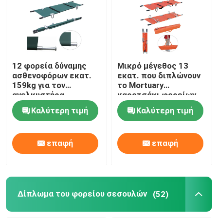
12 φορεία δύναμης
Μικρό μέγεθος 13
ασθενοφόρων εκατ.
εκατ. που διπλώνουν
159kg για τον
το Mortuary
ανελκυστήρα
καροτσάκι φορείων
ασθενοφόρων για την
Καλύτερη τιμή
Καλύτερη τιμή
περιποίηση κανενός
διπλώματος
επαφή
επαφή
Δίπλωμα του φορείου σεσουλών
(52)