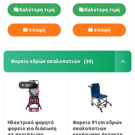
159 κλ 44cm
χάλυβα ψεκασμού για
σεσουλών
την υπομονετική
Καλύτερη τιμή
Καλύτερη τιμή
μεταφορά
Ηλεκτρικά κρεβάτια εξέτασης
επαφή
επαφή
Χειρουργικός λειτουργών πίνακας
Μαιευτικό κρεβάτι
Φορείο εδρών σκαλοπατιών
(39)
Υπομονετικό καροτσάκι μεταφοράς
Καροτσάκι ιατρικού εξοπλισμού
Κινητό φορείο έκτακτης ανάγκης
Ηλεκτρικό φορητό
Φορείο 91cm εδρών
φορείο για διάσωση
σκαλοπατιών
Ιατρικά έπιπλα νοσοκομείων
σε περίπτωση
εκκένωσης έκτακτης