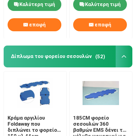
ασθενοφόρων για την
Καλύτερη τιμή
Καλύτερη τιμή
περιποίηση κανενός
διπλώματος
Δίπλωμα του φορείου ασθενοφόρων
επαφή
επαφή
Δίπλωμα του ιατρικού φορείου
Δίπλωμα του φορείου σεσουλών
Δίπλωμα του φορείου σεσουλών
(52)
Φορείο εδρών σκαλοπατιών
Φορείο διάσωσης έκτακτης ανάγκης
Ηλεκτρικό νοσοκομειακό κρεβάτι
Κράμα αργιλίου
185CM φορείο
Foldaway που
σεσουλών 360
διπλώνει το φορείο
βαθμών EMS δένει το
Χειρωνακτικά νοσοκομειακά κρεβάτια