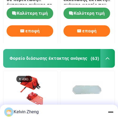
έκτακτης ανάγκης σε
ανάγκης φορτίο που
σκάλες και
αντέχει 159KG
Καλύτερη τιμή
Καλύτερη τιμή
διαδρόμους
επαφή
επαφή
Φορείο διάσωσης έκτακτης ανάγκης
(63)
186CM ολισθαίνων
Kelvin Zheng
ρυθμιστής 22