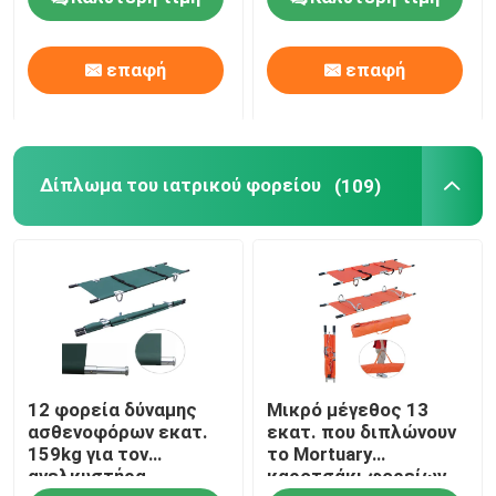
ελαφρύ για το
βοηθειών 92cm
νοσοκομείο
μεταφορά ασθενών
Σχετικά με εμάς
επαφή
επαφή
Επισκέψεις στο εργοστάσιο
Δίπλωμα του ιατρικού φορείου
(109)
Έλεγχος ποιότητας
Επικοινωνήστε μαζί μας
Ειδήσεις
12 φορεία δύναμης
Μικρό μέγεθος 13
Υποθέσεις
ασθενοφόρων εκατ.
εκατ. που διπλώνουν
159kg για τον
το Mortuary
ανελκυστήρα
καροτσάκι φορείων
Ζητήστε μια προσφορά