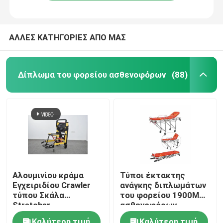
ΑΛΛΕΣ ΚΑΤΗΓΟΡΙΕΣ ΑΠΟ ΜΑΣ
Δίπλωμα του φορείου ασθενοφόρων
(88)
Σπίτι
Αλουμινίου κράμα
Τύποι έκτακτης
Εγχειριδίου Crawler
ανάγκης διπλωμάτων
Προϊόντα
τύπου Σκάλα
του φορείου 1900MM
Stretcher
ασθενοφόρων
αναδιπλούμενο
συσκευή πρώτων
Βίντεο
Καλύτερη τιμή
Καλύτερη τιμή