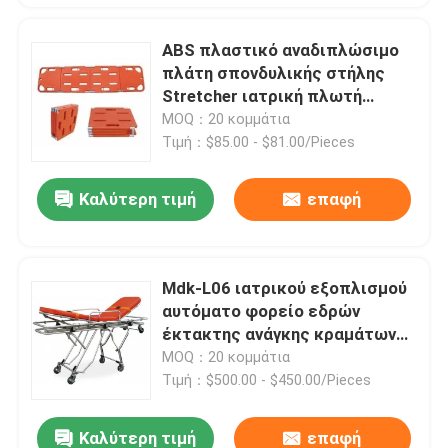
ABS πλαστικό αναδιπλώσιμο
πλάτη σπονδυλικής στήλης
Stretcher ιατρική πλωτή
διάσωση νερού
MOQ：20 κομμάτια
Τιμή：$85.00 - $81.00/Pieces
Καλύτερη τιμή
επαφή
Mdk-L06 ιατρικού εξοπλισμού
αυτόματο φορείο εδρών
έκτακτης ανάγκης κραμάτων
αργιλίου ΦΌΡΤΩΣΗΣ κινητό ICU
MOQ：20 κομμάτια
για το ΑΥΤΟΚΊΝΗΤΟ
Τιμή：$500.00 - $450.00/Pieces
ασθενοφόρων
Καλύτερη τιμή
επαφή