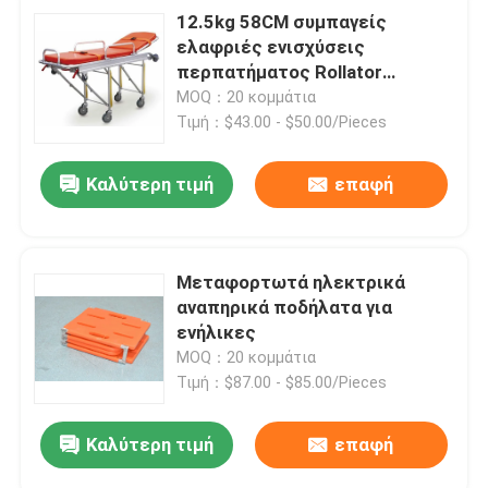
12.5kg 58CM συμπαγείς
ελαφριές ενισχύσεις
περπατήματος Rollator
αναπηρικών καρεκλών
MOQ：20 κομμάτια
διπλώματος ηλεκτρικές
Τιμή：$43.00 - $50.00/Pieces
Καλύτερη τιμή
επαφή
Μεταφορτωτά ηλεκτρικά
αναπηρικά ποδήλατα για
ενήλικες
MOQ：20 κομμάτια
Τιμή：$87.00 - $85.00/Pieces
Καλύτερη τιμή
επαφή