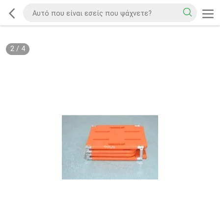
2
/
4