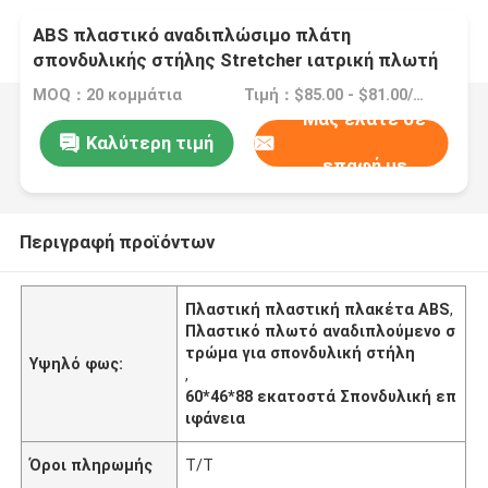
ABS πλαστικό αναδιπλώσιμο πλάτη
σπονδυλικής στήλης Stretcher ιατρική πλωτή
διάσωση νερού
MOQ：20 κομμάτια
Τιμή：$85.00 - $81.00/Pieces
Μας ελάτε σε
Καλύτερη τιμή
επαφή με
Περιγραφή προϊόντων
Πλαστική πλαστική πλακέτα ABS
,
Πλαστικό πλωτό αναδιπλούμενο σ
τρώμα για σπονδυλική στήλη
Υψηλό φως:
,
60*46*88 εκατοστά Σπονδυλική επ
ιφάνεια
Όροι πληρωμής
Τ/Τ