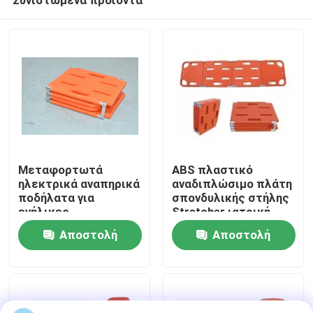
Μεταφορτωτά
ABS πλαστικό
ηλεκτρικά αναπηρικά
αναδιπλώσιμο πλάτη
ποδήλατα για
σπονδυλικής στήλης
ενήλικες
Stretcher ιατρική
Σπίτι
πλωτή διάσωση
Αποστολή
Αποστολή
νερού
ερώτησης
ερώτησης
Προϊόντα
Βίντεο