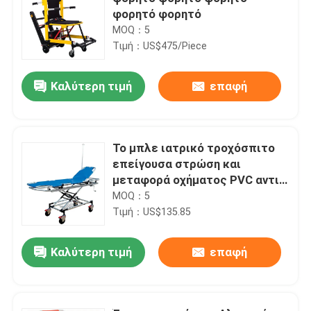
φορητό φορητό
MOQ：5
Τιμή：US$475/Piece
Καλύτερη τιμή
επαφή
Το μπλε ιατρικό τροχόσπιτο
επείγουσα στρώση και
μεταφορά οχήματος PVC αντι-
βρώμωση επιφάνεια
MOQ：5
Τιμή：US$135.85
Καλύτερη τιμή
επαφή