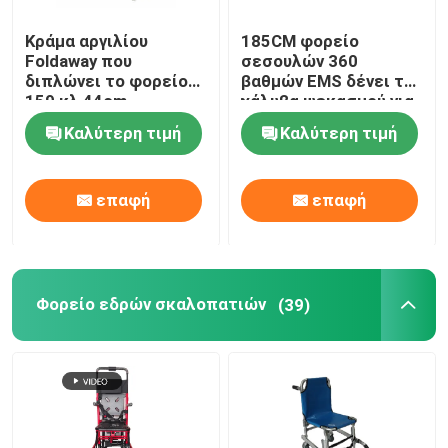
Κράμα αργιλίου
185CM φορείο
Foldaway που
σεσουλών 360
διπλώνει το φορείο
βαθμών EMS δένει το
159 κλ 44cm
χάλυβα ψεκασμού για
σεσουλών
την υπομονετική
Καλύτερη τιμή
Καλύτερη τιμή
μεταφορά
επαφή
επαφή
Φορείο εδρών σκαλοπατιών
(39)