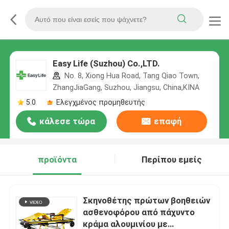
Easy Life (Suzhou) Co.,LTD.
No. 8, Xiong Hua Road, Tang Qiao Town,
ZhangJiaGang, Suzhou, Jiangsu, China,ΚΙΝΑ
5.0
Ελεγχμένος προμηθευτής
κάλεσε τώρα
επαφή
προϊόντα
Περίπου εμείς
Σκηνοθέτης πρώτων βοηθειών
ασθενοφόρου από πάχυντο
κράμα αλουμινίου με