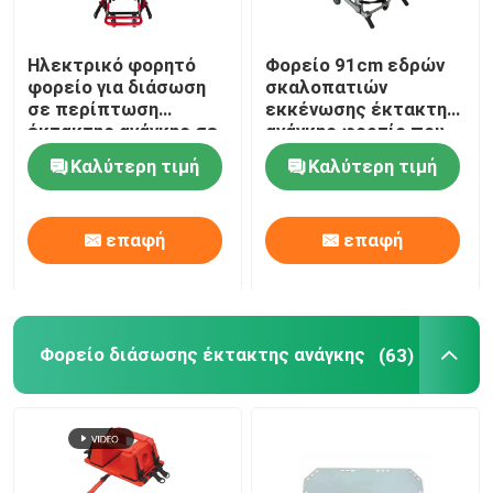
Ηλεκτρικό φορητό
Φορείο 91cm εδρών
φορείο για διάσωση
σκαλοπατιών
σε περίπτωση
εκκένωσης έκτακτης
έκτακτης ανάγκης σε
ανάγκης φορτίο που
σκάλες και
αντέχει 159KG
Καλύτερη τιμή
Καλύτερη τιμή
διαδρόμους
επαφή
επαφή
Φορείο διάσωσης έκτακτης ανάγκης
(63)