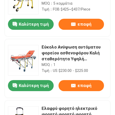
αναδιπλούμενο πόδι Μηχανική
MOQ：5 κομμάτια
δομή Ρυθμίσεις ύψους
Τιμή：FOB $425~$437/Piece
Ρυθμίσεις ποδιού και πλάτης
Καλύτερη τιμή
επαφή
Εύκολο Ανύψωση αυτόματου
φορείου ασθενοφόρου Καλή
σταθερότητα Υψηλή
κινητικότητα
MOQ：1
Τιμή：US $230.00 - $225.00
Καλύτερη τιμή
επαφή
Ελαφρύ φορητό ηλεκτρικό
φορητό φορητό φορητό