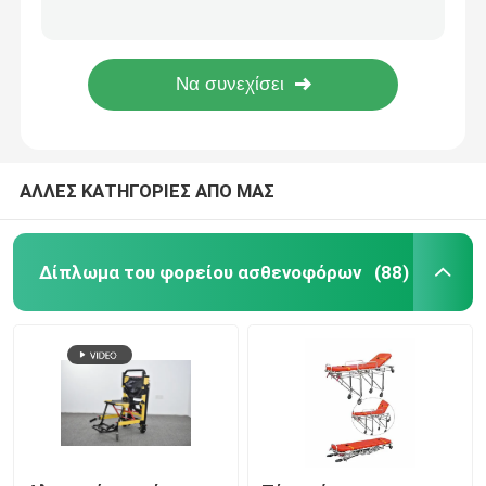
H500mm υπομονετικός ODM καροτσακιών ανθεκτικών αργιλίου κραμάτων ασθενοφόρων φορείων κρεβατιών
Τύποι έκτακτης ανάγκης διπλωμάτων του φορείου 1900MM ασθενοφόρων συσκευή πρώτων βοηθειών 92cm
Δίπλωμα του φορείου ασθενοφόρων
Κατηγορία Ι αποσπάσιμο φορείο ασθενοφόρων διπλώνοντας φορείων αργιλίου φορείων διάσωσης έκτακτης ανάγκης 80 βαθμού
Mdk-D4 καυτό πώλησης διευθετήσιμο φορείο ασθενοφόρων έκτακτης ανάγκης πτυσσόμενο
Δίπλωμα του ιατρικού φορείου
ΑΛΛΕΣ ΚΑΤΗΓΟΡΙΕΣ ΑΠΟ ΜΑΣ
Δίπλωμα του φορείου σεσουλών
Φορείο εδρών σκαλοπατιών
Δίπλωμα του φορείου ασθενοφόρων
(88)
Φορείο διάσωσης έκτακτης ανάγκης
Ηλεκτρικό νοσοκομειακό κρεβάτι
Χειρωνακτικά νοσοκομειακά κρεβάτια