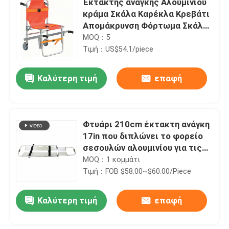
Έκτακτης ανάγκης Αλουμινίου
κράμα Σκάλα Καρέκλα Κρεβάτι
Απομάκρυνση Φόρτωμα Σκάλα
Μεταφοράς
MOQ：5
Τιμή：US$54.1/piece
Καλύτερη τιμή
επαφή
Φτυάρι 210cm έκτακτη ανάγκη
17in που διπλώνει το φορείο
σεσουλών αλουμινίου για τις
πρώτες βοήθειες
MOQ：1 κομμάτι
Τιμή：FOB $58.00~$60.00/Piece
Καλύτερη τιμή
επαφή