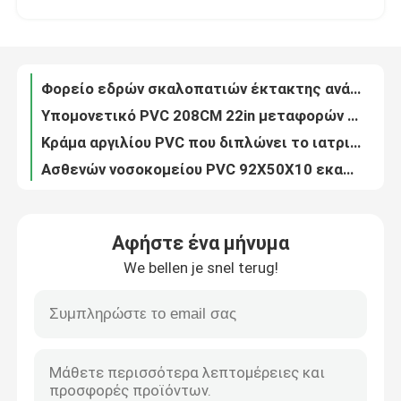
Αλουμινένιο κράμα διπλό σωλήνα χαμηλής θέσης για ασθενοφόρο φορείο έκτακτης ανάγκης διάσωσης τροχόσπιτο πίσω ρύθμιση
Φορείο εδρών σκαλοπατιών έκτακτης ανάγκης 90 X 51 X 91 εκατ. για το κράμα αργιλίου εγχώριας χρήσης
Σχετικά με εμάς
Υπομονετικό PVC 208CM 22in μεταφορών φορείων Foldaway κραμάτων αργιλίου
Κράμα αργιλίου PVC που διπλώνει το ιατρικό φορείο 208 X 55 X 13CM για το ασθενοφόρο 9 κλ
Επισκέψεις στο εργοστάσιο
Ασθενών νοσοκομείου PVC 92X50X10 εκατ. κρεβατιών φορείων απορριμάτων που διπλώνεται ιατρικό
Σέσουλα ασθενοφόρων 20CM 50CM που διπλώνει τις ιατρικές μικρές ρόδες φορείων για το νοσοκομείο
Έλεγχος ποιότητας
Φορείο εντατικής 185CM διπλώνοντας κυλιεισμένο διάσωση ασθενοφόρο νοσοκομείων 60 βαθμών
Έκτακτη ανάγκη που διπλώνει το νεκρικό φορείο σώματος για το ασθενοφόρο με τις ρόδες 185 X 48 X 21CM γκρι
Επικοινωνήστε μαζί μας
Καυτός πωλήστε το φορητό στενό έκτακτης ανάγκης σπονδυλικών στηλών πινάκων φορείο πινάκων σπονδυλικών στηλών φορείων πλαστικό
Αφήστε ένα μήνυμα
Πτυσσόμενη 187CM 4CM διπλώνοντας ιατρική υποστήριξη ακτίνας X φορείων ασθενοφόρων
We bellen je snel terug!
Χαμηλό πλαίσιο 184CM υπομονετικό κρεβάτι φορείων καροτσακιών μετατόπισης ακτίνας X για τις πρώτες βοήθειες ασθενοφόρων
Ειδήσεις
13Kg φορείο διάσωσης του Neil Robertson καμβά φορείων Bariatric ασθενοφόρων ορυχείων σκαφών
186CM ολισθαίνων ρυθμιστής 22 ασθενών επιβιβάζεται στον πτυσσόμενο καμβά φορείων διάσωσης έκτακτης ανάγκης ασθενοφόρων
Υποθέσεις
Mdk-A18 το κεφάλι πινάκων σπονδυλικών στηλών καλής ποιότητας εμποδίζει το καθολικό επικεφαλής σύστημα ακινητοποίησης κινητήρα νοσοκομείων ραχών για το φορείο σπονδυλικών στηλών
Φορείο καρέκλας καρέκλας σκάλας αναπηρικής καρέκλας ανύψωσης εκκένωσης έκτακτης ανάγκης από κράμα αλουμινίου
Ζητήστε μια προσφορά