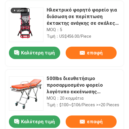
Ηλεκτρικό φορητό φορείο για
διάσωση σε περίπτωση
έκτακτης ανάγκης σε σκάλες
και διαδρόμους
MOQ：5
Τιμή：US$456.00/Piece
Καλύτερη τιμή
επαφή
500lbs διευθετήσιμο
προσαρμοσμένο φορείο
Σπίτι
λογότυπο εκκένωσης
έκτακτης ανάγκης
MOQ：20 κομμάτια
Τιμή：$100~$106/Pieces >=20 Pieces
Προϊόντα
Καλύτερη τιμή
επαφή
75 βαθμοί που διπλώνουν το φορείο ασθενοφόρων για τη διάσωση 190CM έκτακτης ανάγκης
Βίντεο