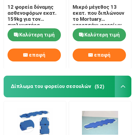
12 φορεία δύναμης
Μικρό μέγεθος 13
ασθενοφόρων εκατ.
εκατ. που διπλώνουν
159kg για τον
το Mortuary
ανελκυστήρα
καροτσάκι φορείων
ασθενοφόρων για την
Καλύτερη τιμή
Καλύτερη τιμή
περιποίηση κανενός
διπλώματος
επαφή
επαφή
Δίπλωμα του φορείου σεσουλών
(52)