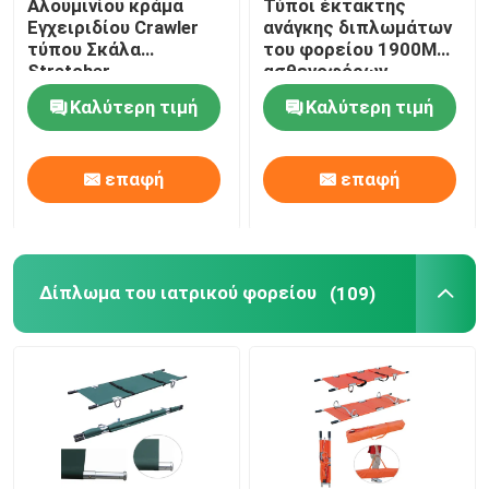
Αλουμινίου κράμα
Τύποι έκτακτης
Εγχειριδίου Crawler
ανάγκης διπλωμάτων
τύπου Σκάλα
του φορείου 1900MM
Ηλεκτρικά κρεβάτια εξέτασης
Stretcher
ασθενοφόρων
αναδιπλούμενο
συσκευή πρώτων
Καλύτερη τιμή
Καλύτερη τιμή
ελαφρύ για το
βοηθειών 92cm
Χειρουργικός λειτουργών πίνακας
νοσοκομείο
μεταφορά ασθενών
επαφή
επαφή
Μαιευτικό κρεβάτι
Υπομονετικό καροτσάκι μεταφοράς
Δίπλωμα του ιατρικού φορείου
(109)
Καροτσάκι ιατρικού εξοπλισμού
Κινητό φορείο έκτακτης ανάγκης
Ιατρικά έπιπλα νοσοκομείων