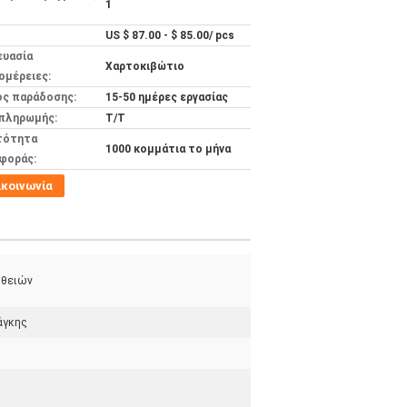
1
US $ 87.00 - $ 85.00/ pcs
ευασία
Χαρτοκιβώτιο
ομέρειες:
ος παράδοσης:
15-50 ημέρες εργασίας
 πληρωμής:
T/T
τότητα
1000 κομμάτια το μήνα
φοράς:
ικοινωνία
ηθειών
άγκης