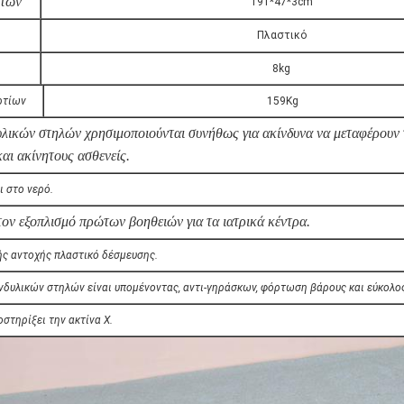
ντων
191*47*3cm
Πλαστικό
8kg
ρτίων
159Kg
υλικών στηλών χρησιμοποιούνται συνήθως για ακίνδυνα να μεταφέρουν
αι ακίνητους ασθενείς.
ι στο νερό.
στον εξοπλισμό πρώτων βοηθειών για τα ιατρικά κέντρα
.
ς αντοχής πλαστικό δέσμευσης.
νδυλικών στηλών είναι υπομένοντας, αντι-γηράσκων, φόρτωση βάρους και εύκολος
στηρίξει την ακτίνα X.