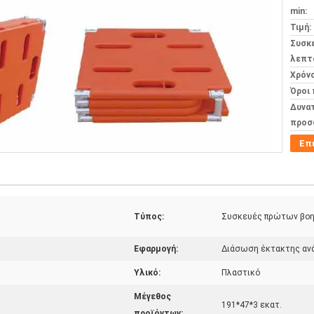
min:
Τιμή:
Συσκ
λεπτ
Χρόν
Όροι
Δυνα
προσ
Επ
Τύπος:
Συσκευές πρώτων βο
Εφαρμογή:
Διάσωση έκτακτης αν
Υλικό:
Πλαστικό
Μέγεθος
191*47*3 εκατ.
προϊόντων: