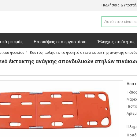
Πωλήσεις & Υποστήρ
τικά με εμάς
Επισκέψεις στο εργοστάσιο
Έλεγχος ποιότητας
ρικού φορείου
Καυτός πωλήστε το φορητό στενό έκτακτης ανάγκης σπονδ
απόσπασμα
Ειδήσεις
Χάρτης ιστοσελίδας
Πολιτική απορρ
νό έκτακτης ανάγκης σπονδυλικών στηλών πινάκω
Λεπτ
Τόπος
Μάρκ
Πιστο
Αριθμ
Πληρ
Ποσό