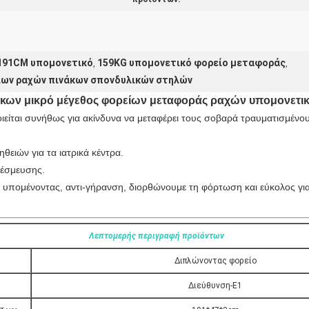
191CM υπομονετικό
159KG υπομονετικό φορείο μεταφοράς
,
,
ίων ραχών πινάκων σπονδυλικών στηλών
ων μικρό μέγεθος φορείων μεταφοράς ραχών υπομονετικό 
ίται συνήθως για ακίνδυνα να μεταφέρει τους σοβαρά τραυματισμένους
θειών για τα ιατρικά κέντρα.
δέσμευσης.
 υπομένοντας, αντι-γήρανση, διορθώνουμε τη φόρτωση και εύκολος γι
Λεπτομερής περιγραφή προϊόντων
Διπλώνοντας φορείο
Διεύθυνση-E1