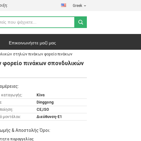
ιξη:
Greek
Επικοινωνήστε μαζί μας
υλικών στηλών πινάκων φορείο πινάκων
ήτου
Υποθέσεις
ν φορείο πινάκων σπονδυλικών
ομέρειες:
 καταγωγής:
Κίνα
α:
Dinggong
ποίηση:
CE,ISO
ό μοντέλου:
Διεύθυνση-E1
ωμής & Αποστολής Όροι:
τητα παραγγελίας