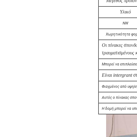
Μέγεθος προϊό
Υλικό
NW
Χωρητικότητα φο
Οι πίνακες σπονδ
τραυματισμένους κ
Μπορεί να επιπλεύσε
Είναι intergrant 
Φιαγμένος από υψηλή
Αυτός ο πίνακας σπο
Η δομή μπορεί να υπο