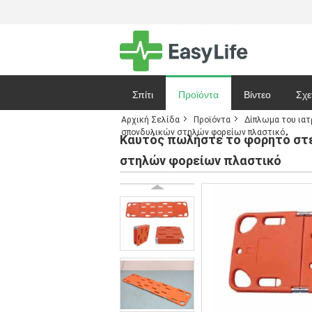
Σπίτι
Προϊόντα
Βίντεο
Σχε
Αρχική Σελίδα
Προϊόντα
Δίπλωμα του ιατ
σπονδυλικών στηλών φορείων πλαστικό
Ζητήστε ένα 
Καυτός πωλήστε το φορητό στε
στηλών φορείων πλαστικό