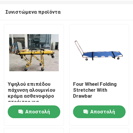
Συνιστώμενα προϊόντα
Υψηλού επιπέδου
Four Wheel Folding
πάχυνση αλουμινίου
Stretcher With
Σπίτι
κράμα ασθενοφόρο
Drawbar
στρέιτερ για
διάσωση έκτακτης
Αποστολή
Αποστολή
Προϊόντα
ανάγκης με
ρυθμιζόμενο ύψος
ερώτησης
ερώτησης
υποστρώματος για
Βίντεο
νοσοκομειακή χρήση