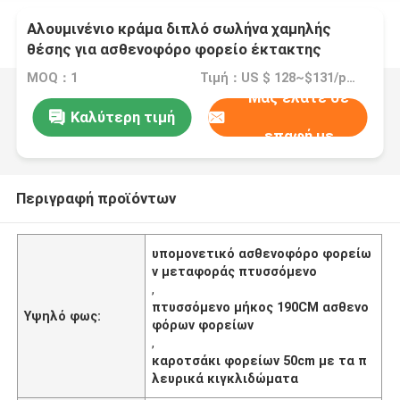
Αλουμινένιο κράμα διπλό σωλήνα χαμηλής
θέσης για ασθενοφόρο φορείο έκτακτης
ανάγκης διάσωσης τροχόσπιτο πίσω ρύθμιση
MOQ：1
Τιμή：US $ 128~$131/piece
Μας ελάτε σε
Καλύτερη τιμή
επαφή με
Περιγραφή προϊόντων
υπομονετικό ασθενοφόρο φορείω
ν μεταφοράς πτυσσόμενο
,
πτυσσόμενο μήκος 190CM ασθενο
Υψηλό φως:
φόρων φορείων
,
καροτσάκι φορείων 50cm με τα π
λευρικά κιγκλιδώματα