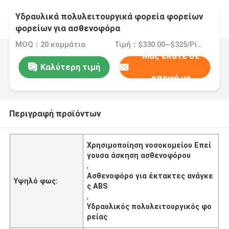
Υδραυλικά πολυλειτουργικά φορεία φορείων
φορείων για ασθενοφόρα
MOQ：20 κομμάτια
Τιμή：$330.00~$325/Pieces 20-49 Pieces
Μας ελάτε σε
Καλύτερη τιμή
επαφή με
Περιγραφή προϊόντων
Χρησιμοποίηση νοσοκομείου Επεί
γουσα άσκηση ασθενοφόρου
,
Ασθενοφόρο για έκτακτες ανάγκε
Υψηλό φως:
ς ABS
,
Υδραυλικός πολυλειτουργικός φο
ρείας