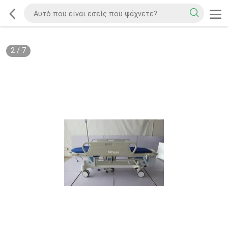
2
/
7