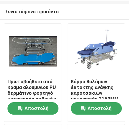
Συνιστώμενα προϊόντα
Πρωτοβοήθεια από
Κάρρο θαλάμων
κράμα αλουμινίου PU
έκτακτης ανάγκης
Σπίτι
δερμάτινο φορτηγό
καροτσακιών
μεταφοράς ασθενών
μεταφοράς 2160MM
διαχωρίσιμο
89cm υδραυλικό
Αποστολή
Αποστολή
Προϊόντα
ανυψωτικό
υπομονετικό
ερώτησης
ερώτησης
Βίντεο