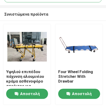
Συνιστώμενα προϊόντα
Υψηλού επιπέδου
Four Wheel Folding
Σπίτι
πάχυνση αλουμινίου
Stretcher With
κράμα ασθενοφόρο
Drawbar
στρέιτερ για
Προϊόντα
διάσωση έκτακτης
Αποστολή
Αποστολή
ανάγκης με
ρυθμιζόμενο ύψος
ερώτησης
ερώτησης
Βίντεο
υποστρώματος για