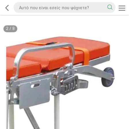
2
/
8