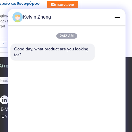
ορείο ασθενοφόρου
Επικοινωνία
ουμίνιο Μεταφορά ασθενών για ασθενοφόρο
Kelvin Zheng
αρκεί για να στείλει τον ασθενή στο φορείο
ερα
2:42 AM
7
8
9
>>
>|
Good day, what product are you looking 
for?
Αίτηση κράτησης
Στείλε
sgs
E-Mail
Χάρτης ιστοσελίδας
|
Mobile Site