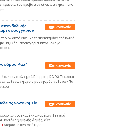
επιφάνεια του κρεβατιού είναι φτιαγμένη από
ερα
 σπονδυλικής
Επικοινωνία
λάρι σφουγγαριού
προϊόν αυτό είναι κατασκευασμένο από υλικό
 με μαξιλάρι σφουγγαρίσματος, ελαφρύ,
σότερα
ενοφόρου Καλή
Επικοινωνία
δομή είναι ελαφριά Dinggong DG-D3 Εταιρεία
ράς ασθενών φορείο μεταφοράς ασθενών Για
ότερα
τελείας νοσοκομείο
Επικοινωνία
όρου ιατρική καρέκλα καρέκλα Τεχνικά
α μοντέλο χαμηλής δομής, είναι
Διαβάστε περισσότερα