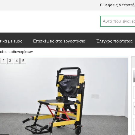
Πωλήσεις & Υποστήρ
τικά με εμάς
Επισκέψεις στο εργοστάσιο
Έλεγχος ποιότητας
ρείου ασθενοφόρων
απόσπασμα
Ειδήσεις
Χάρτης ιστοσελίδας
Πολιτική απορρ
2
3
4
5