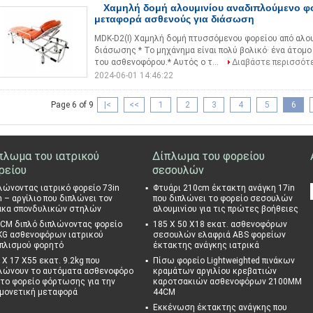
Χαμηλή δομή αλουμινίου αναδιπλούμενο φ
μεταφορά ασθενούς για διάσωση
MDK-D2(I) Χαμηλή δομή πτυσσόμενου φορείου από αλ
διάσωσης * Το μηχάνημα είναι πολύ βολικό· ένα άτομο 
του ασθενοφόρου.* Αυτός ο τ...
Διαβάστε περισσότ
2024-06-01 14:46:22
Page 6 of 9
|<
<<
1
2
3
4
5
6
πλωμα του ιατρικού
Δίπλωμα του φορείου
ρείου
σεσουλών
λώνοντας ιατρικό φορείο 73in
Φτυάρι 210cm έκτακτη ανάγκη 17in
n – αργίλιο που διπλώνει τον
που διπλώνει το φορείο σεσουλών
ακα σπονδυλικών στηλών
αλουμινίου για τις πρώτες βοήθειες
CM διπλό διπλώνοντας φορείο
185 X 50 X18 εκατ. ασθενοφόρων
KG ασθενοφόρων ιατρικού
σεσουλών ελαφριά ABS φορείων
πλισμού φορητό
έκτακτης ανάγκης ιατρικά
 X 17 X55 εκατ. 9.2kg που
Πίσω φορείο Lightweighted πινάκων
λώνουν το αυτόματα ασθενοφόρο
κραμάτων αργιλίου κρεβατιών
 το φορείο φόρτωσης για την
καροτσακιών ασθενοφόρων 2100MM
μονετική μεταφορά
44CM
Εκκένωση έκτακτης ανάγκης που