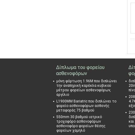
Δίπλωμα του φορείου
Δί
ασθενοφόρων
φο
μόνη φόρτωση 1.96M που διπλώνει
διπ
την αναπηρική καρέκλα κυβικού
20i
μέτρου φορείων ασθενοφόρων,
πίν
αργίλιο
208
L1900MM Bariatric που διπλώνει το
4.7
φορείο ασθενοφόρων ασθενής
εξο
μεταφοράς 75 βαθμού
230
550mm 30 βαθμού ιατρικό
διπ
τροχοφόρο ασθενοφόρων
και
ασθενοφόρο φορείων θέσης
υπο
φορείων χαμηλό