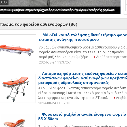
Αλουμινίου κράμα Εγχειριδίου Crawler τύπου Σκάλα Stretcher αναδιπλούμενο ελαφρύ για το νοσοκομείο μεταφορά ασθενών
(86)
ίπλωμα του φορείου ασθενοφόρων
Mdk-D4 καυτό πώλησης διευθετήσιμο φορ
έκτακτης ανάγκης πτυσσόμενο
75 βαθμών αναδιπλούμενο φορείο ασθενοφόρου για 
φορείο ασθενοφόρου είναι το τελευταίο μας προϊόν.Η 
αφρό μαξιλάρι και η ρυθμιζόμε...
Διαβάστε περισσό
2024-08-24 13:37:57
Αυτόματες φόρτωσης εικόνες φορείων έκτα
διαστάσεων φορείων ασθενοφόρων κρεβατι
μεταφοράς υδραυλικές υπομονετικές
Αλουμινίου φορτώνοντας ασθενοφόρο φορείο αναδιπλ
είδος συσκευής 1Αυτό το μαλακό φορείο έχει διπλά 
λειτουργήσει ως ένα μόνο φορείο. 2Το πολ...
Διαβά
2024-08-24 11:02:15
Φουσκωτό μαξιλάρι αναδιπλούμενο φορείο
55 X 50cm
Ζεστή πώληση φθηνό προσαρμοσμένο ασθενής μεταφο