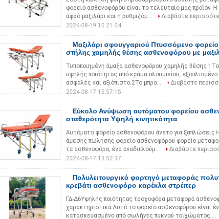
φορείο ασθενοφόρου είναι το τελευταίο μας προϊόν. Η 
αφρό μαξιλάρι και η ρυθμιζόμ...
Διαβάστε περισσότ
2024-08-19 10:21:04
Μαξιλάρι σφουγγαριού Πτυσσόμενο φορείο
στήλης χαμηλής θέσης ασθενοφόρου με μαξι
Τυποποιημένη άμαξα ασθενοφόρου χαμηλής θέσης 1Το 
υψηλής ποιότητας από κράμα αλουμινίου, εξοπλισμένο
ασφαλές και αξιόπιστο.2Το μπρο...
Διαβάστε περισ
2024-08-17 15:57:15
Εύκολο Ανύψωση αυτόματου φορείου ασθ
σταθερότητα Υψηλή κινητικότητα
Αυτόματο φορείο ασθενοφόρου άνετο για ξαπλώσεις Η 
άμεσης πώλησης φορείο ασθενοφόρου φορείο μεταφο
τα ασθενοφόρα, ένα αναδιπλούμ...
Διαβάστε περισσ
2024-08-17 13:52:37
Πολυλειτουργικό φορτηγό μεταφοράς πολυ
κρεβάτι ασθενοφόρο καρέκλα στρέιτερ
ΓΔ-Δ6Υψηλής ποιότητας τροχοφόρα μεταφορά ασθενοφ
χαρακτηριστικά Αυτό το φορείο ασθενοφόρου είναι έν
κατασκευασμένο από σωλήνες πυκνού τοιχώματος ...