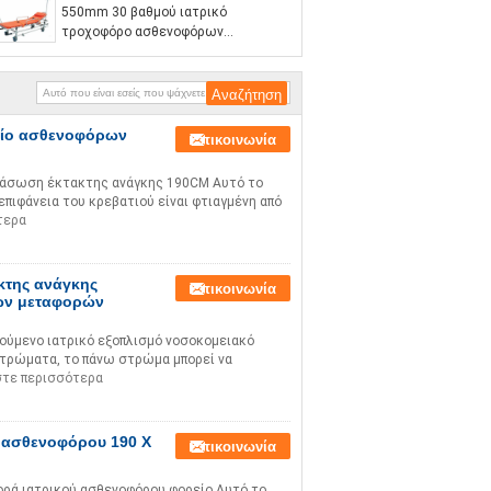
550mm 30 βαθμού ιατρικό
τροχοφόρο ασθενοφόρων
ασθενοφόρο φορείων θέσης
φορείων χαμηλό
είο ασθενοφόρων
Επικοινωνία
διάσωση έκτακτης ανάγκης 190CM Αυτό το
επιφάνεια του κρεβατιού είναι φτιαγμένη από
τερα
κτης ανάγκης
Επικοινωνία
ών μεταφορών
ούμενο ιατρικό εξοπλισμό νοσοκομειακό
στρώματα, το πάνω στρώμα μπορεί να
στε περισσότερα
 ασθενοφόρου 190 X
Επικοινωνία
ρά ιατρικού ασθενοφόρου φορείο Αυτό το