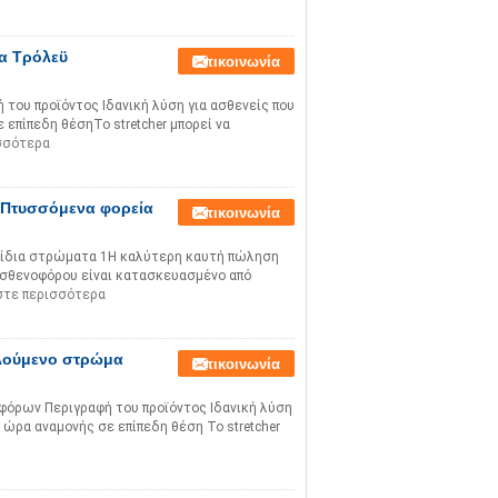
α Τρόλεϋ
Επικοινωνία
ου προϊόντος Ιδανική λύση για ασθενείς που
επίπεδη θέσηΤο stretcher μπορεί να
σσότερα
 Πτυσσόμενα φορεία
Επικοινωνία
πίδια στρώματα 1Η καλύτερη καυτή πώληση
ασθενοφόρου είναι κατασκευασμένο από
στε περισσότερα
λούμενο στρώμα
Επικοινωνία
φόρων Περιγραφή του προϊόντος Ιδανική λύση
 ώρα αναμονής σε επίπεδη θέση Το stretcher