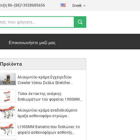
ιξη:
86--(86)13928685656
Greek
Επικοινωνήστε μαζί μας
ήτου
Υποθέσεις
Προϊόντα
Αλουμινίου κράμα Εγχειριδίου
Crawler τύπου Σκάλα Stretcher
αναδιπλούμενο ελαφρύ για το
Τύποι έκτακτης ανάγκης
νοσοκομείο μεταφορά ασθενών
διπλωμάτων του φορείου 1900MM
ασθενοφόρων συσκευή πρώτων
Αλουμινίου κράμα αναδιπλούμενο
βοηθειών 92cm
άμαξα ασθενοφόρο στρώμα
μεταφορά ασθενούς ύψος και πίσω
L1900MM Bariatric που διπλώνει το
ρυθμιζόμενο βοήθεια διάσωση
φορείο ασθενοφόρων ασθενής
μεταφοράς 75 βαθμού