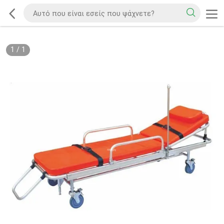
1
/
1