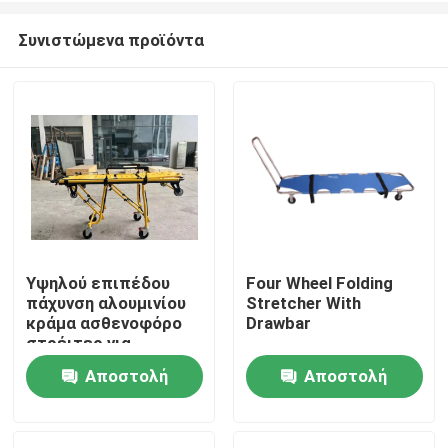
Συνιστώμενα προϊόντα
Υψηλού επιπέδου
Four Wheel Folding
πάχυνση αλουμινίου
Stretcher With
Σπίτι
κράμα ασθενοφόρο
Drawbar
στρέιτερ για
διάσωση έκτακτης
Αποστολή
Αποστολή
Προϊόντα
ανάγκης με
ρυθμιζόμενο ύψος
ερώτησης
ερώτησης
υποστρώματος για
Βίντεο
νοσοκομειακή χρήση