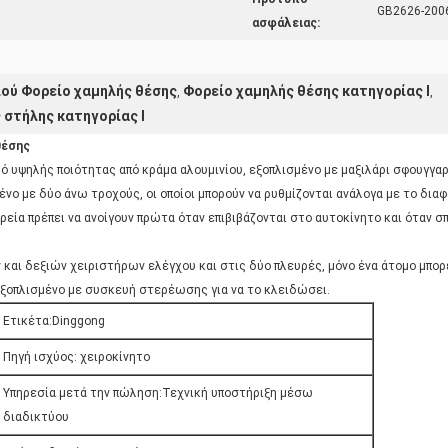
GB2626-200
ασφάλειας:
ού Φορείο χαμηλής θέσης
Φορείο χαμηλής θέσης κατηγορίας Ι
,
,
 στήλης κατηγορίας Ι
θέσης
ό υψηλής ποιότητας από κράμα αλουμινίου, εξοπλισμένο με μαξιλάρι σφουγγαρ
ένο με δύο άνω τροχούς, οι οποίοι μπορούν να ρυθμίζονται ανάλογα με το δι
ία πρέπει να ανοίγουν πρώτα όταν επιβιβάζονται στο αυτοκίνητο και όταν σπ
αι δεξιών χειριστήρων ελέγχου και στις δύο πλευρές, μόνο ένα άτομο μπορε
 εξοπλισμένο με συσκευή στερέωσης για να το κλειδώσει.
Ετικέτα:Dinggong
Πηγή ισχύος: χειροκίνητο
Υπηρεσία μετά την πώληση:Τεχνική υποστήριξη μέσω
διαδικτύου