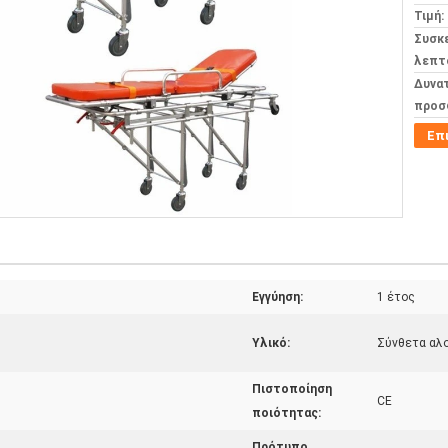
Τιμή:
Συσκ
λεπτ
Δυνα
προσ
Επ
Εγγύηση:
1 έτος
Υλικό:
Σύνθετα αλο
Πιστοποίηση
CE
ποιότητας:
Πρότυπο