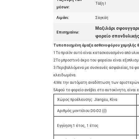
Τάξη Ι
μέσων:
Λιμάνι:
Σαγκάη
Μαξιλάρι σφουγγαρι
Επισημαίνω:
φορείο σπονδυλικής
Τυποποιημένη άμαξα ασθενοφόρου χαμηλής 
1Το προϊόν αυτό είναι κατασκευασμένο από υλικ
2Το μπροστινό άκρο του φορείου είναι εξοπλισμ
3.Περιβαλλόμενα με συσκευές ασφαλείας,τα φορε
κλειδωμένα.
4.Με την αυτόματη αναδίπτωση των αριστερών κ
5Αφού το φορείο ανέβει στο αυτοκίνητο, είναι
Χώρος προέλευσης: Jiangsu, Κίνα
Αριθμός μοντέλου:DG-D2 ((I)
Εγγύηση:1 έτος, 1 έτος