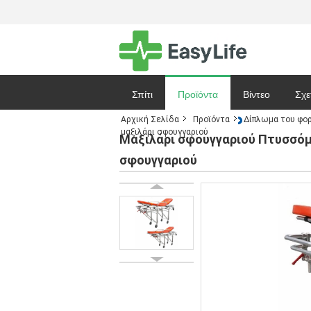
Σπίτι
Προϊόντα
Βίντεο
Σχε
Αρχική Σελίδα
Προϊόντα
Δίπλωμα του φο
μαξιλάρι σφουγγαριού
Ζητήστε ένα 
Μαξιλάρι σφουγγαριού Πτυσσόμ
σφουγγαριού