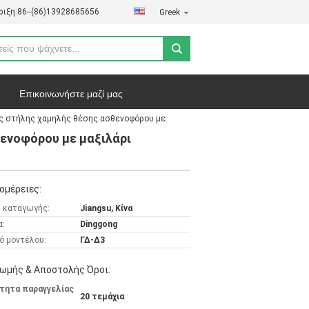
ιξη:
86--(86)13928685656
Greek
Επικοινωνήστε μαζί μας
ς στήλης χαμηλής θέσης ασθενοφόρου με
ήτου
Υποθέσεις
ενοφόρου με μαξιλάρι
ομέρειες:
 καταγωγής:
Jiangsu, Κίνα
α:
Dinggong
ό μοντέλου:
ΓΔ-Δ3
ωμής & Αποστολής Όροι:
τητα παραγγελίας
20 τεμάχια