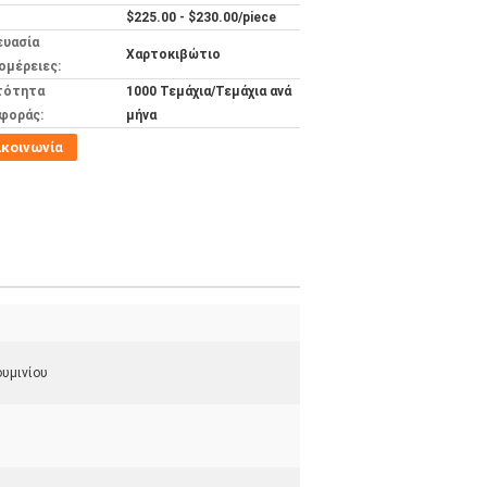
$225.00 - $230.00/piece
ευασία
Χαρτοκιβώτιο
ομέρειες:
τότητα
1000 Τεμάχια/Τεμάχια ανά
φοράς:
μήνα
ικοινωνία
υμινίου