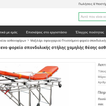
Πωλήσεις & Υποστήρ
τικά με εμάς
Επισκέψεις στο εργοστάσιο
Έλεγχος ποιότητας
ρείου ασθενοφόρων
Μαξιλάρι σφουγγαριού Πτυσσόμενο φορείο σπονδυλική
απόσπασμα
Ειδήσεις
Χάρτης ιστοσελίδας
Πολιτική απορρ
ενο φορείο σπονδυλικής στήλης χαμηλής θέσης ασθ
Λεπτ
Τόπος
Μάρκ
Αριθμ
Πληρ
Ποσό
min: