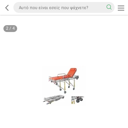
2
/
4