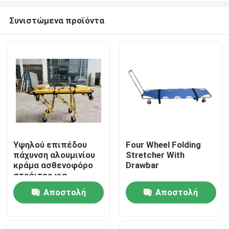
Συνιστώμενα προϊόντα
Υψηλού επιπέδου
Four Wheel Folding
πάχυνση αλουμινίου
Stretcher With
Σπίτι
κράμα ασθενοφόρο
Drawbar
στρέιτερ για
διάσωση έκτακτης
Αποστολή
Αποστολή
Προϊόντα
ανάγκης με
ρυθμιζόμενο ύψος
ερώτησης
ερώτησης
υποστρώματος για
Βίντεο
νοσοκομειακή χρήση