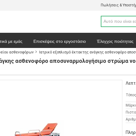
Πωλήσεις & Υποστήρ
τικά με εμάς
Επισκέψεις στο εργοστάσιο
Έλεγχος ποιότητας
ρείου ασθενοφόρων
Ιατρικό εξοπλισμό έκτακτης ανάγκης ασθενοφόρο απ
απόσπασμα
Ειδήσεις
Χάρτης ιστοσελίδας
Πολιτική απορρ
ανάγκης ασθενοφόρο αποσυναρμολογήσιμο στρώμα ν
Λεπτ
Τόπος
Μάρκ
Πιστο
Αριθμ
Πληρ