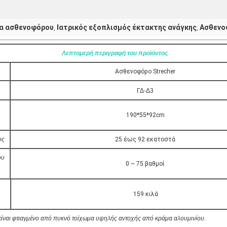
α ασθενοφόρου
Ιατρικός εξοπλισμός έκτακτης ανάγκης
Ασθενο
,
,
Λεπτομερή περιγραφή του προϊόντος
Ασθενοφόρο Strecher
ΓΔ-Δ3
190*55*92cm
υς
25 έως 92 εκατοστά
ου
0 ~ 75 βαθμοί
159 κιλά
 είναι φτιαγμένο από πυκνό τοίχωμα υψηλής αντοχής από κράμα αλουμινίου.