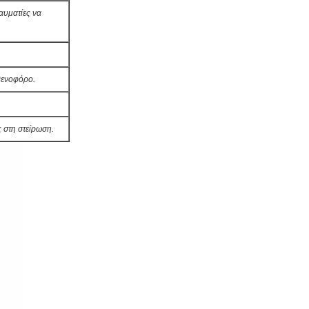
αυματίες να
θενοφόρο.
ς στη στείρωση.