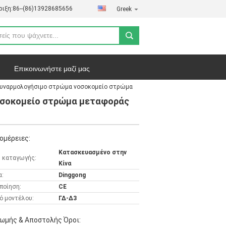
ιξη:
86--(86)13928685656
Greek
Επικοινωνήστε μαζί μας
οσυναρμολογήσιμο στρώμα νοσοκομείο στρώμα
ήτου
Υποθέσεις
οσοκομείο στρώμα μεταφοράς
ομέρειες:
Κατασκευασμένο στην
 καταγωγής:
Κίνα
α:
Dinggong
ποίηση:
CE
ό μοντέλου:
ΓΔ-Δ3
ωμής & Αποστολής Όροι: