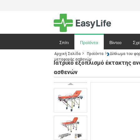
Σπίτι
Προϊόντα
Βίντεο
Σχε
Αρχική Σελίδα
Προϊόντα
Δίπλωμα του φο
μεταφοράς ασθενών
Ζητήστε ένα 
Ιατρικό εξοπλισμό έκτακτης 
ασθενών