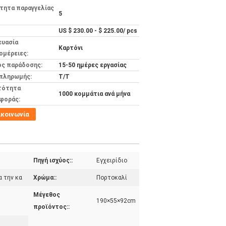
τητα παραγγελίας
5
US $ 230.00 - $ 225.00/ pcs
ευασία
Καρτόνι
ομέρειες:
ος παράδοσης:
15-50 ημέρες εργασίας
 πληρωμής:
Τ/Τ
τότητα
1000 κομμάτια ανά μήνα
φοράς:
ικοινωνία
Πηγή ισχύος::
Εγχειρίδιο
 την κα
Χρώμα::
Πορτοκαλί
Μέγεθος
190×55×92cm
προϊόντος::