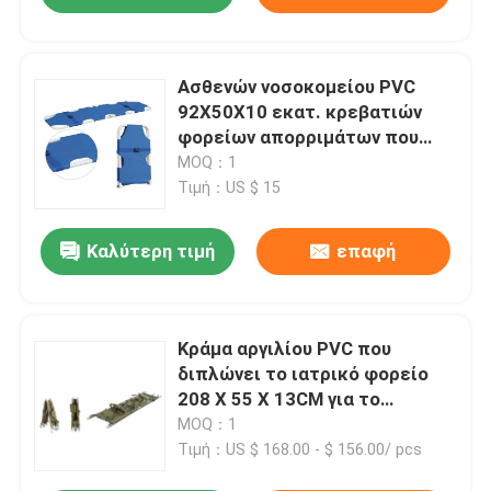
Ασθενών νοσοκομείου PVC
92X50X10 εκατ. κρεβατιών
φορείων απορριμάτων που
διπλώνεται ιατρικό
MOQ：1
Τιμή：US $ 15
Καλύτερη τιμή
επαφή
Κράμα αργιλίου PVC που
διπλώνει το ιατρικό φορείο
208 X 55 X 13CM για το
ασθενοφόρο 9 κλ
MOQ：1
Τιμή：US $ 168.00 - $ 156.00/ pcs