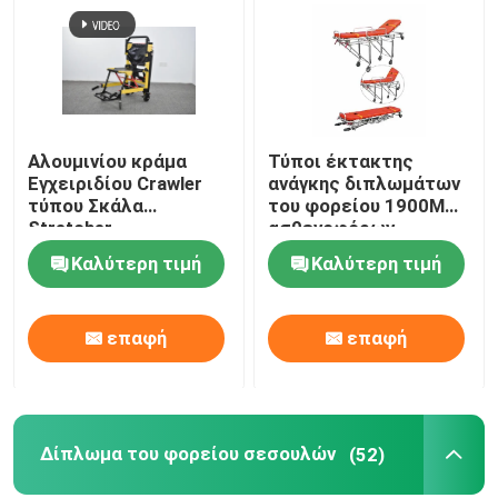
Αλουμινίου κράμα
Τύποι έκτακτης
Εγχειριδίου Crawler
ανάγκης διπλωμάτων
τύπου Σκάλα
του φορείου 1900MM
Stretcher
ασθενοφόρων
αναδιπλούμενο
συσκευή πρώτων
Καλύτερη τιμή
Καλύτερη τιμή
ελαφρύ για το
βοηθειών 92cm
νοσοκομείο
μεταφορά ασθενών
επαφή
επαφή
Δίπλωμα του φορείου σεσουλών
(52)