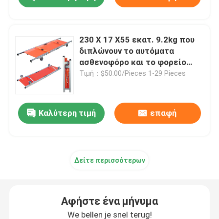
230 X 17 X55 εκατ. 9.2kg που
διπλώνουν το αυτόματα
ασθενοφόρο και το φορείο
φόρτωσης για την υπομονετική
Τιμή：$50.00/Pieces 1-29 Pieces
μεταφορά
Καλύτερη τιμή
επαφή
Δείτε περισσότερων
Αφήστε ένα μήνυμα
We bellen je snel terug!