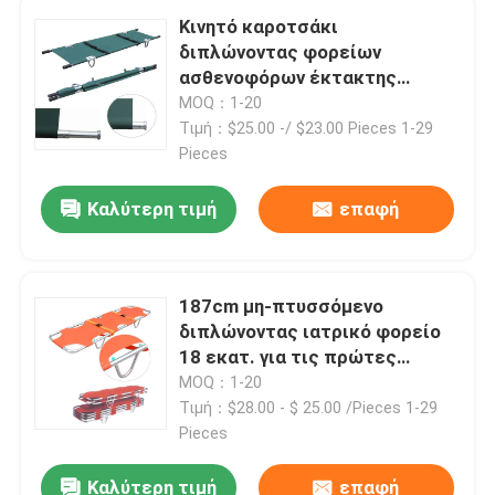
Κινητό καροτσάκι
διπλώνοντας φορείων
Ηλεκτρικά κρεβάτια εξέτασης
ασθενοφόρων έκτακτης
ανάγκης 214CM για Resuing
MOQ：1-20
Χειρουργικός λειτουργών πίνακας
υπομονετικό 350lb
Τιμή：$25.00 -/ $23.00 Pieces 1-29
Pieces
Μαιευτικό κρεβάτι
Καλύτερη τιμή
επαφή
Υπομονετικό καροτσάκι μεταφοράς
187cm μη-πτυσσόμενο
διπλώνοντας ιατρικό φορείο
Καροτσάκι ιατρικού εξοπλισμού
18 εκατ. για τις πρώτες
βοήθειες
MOQ：1-20
Κινητό φορείο έκτακτης ανάγκης
Τιμή：$28.00 - $ 25.00 /Pieces 1-29
Pieces
Ιατρικά έπιπλα νοσοκομείων
Καλύτερη τιμή
επαφή