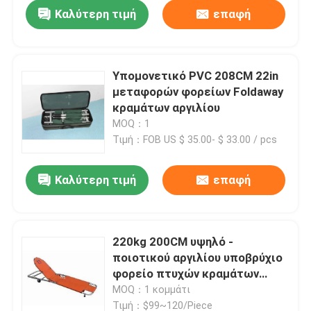
Καλύτερη τιμή
επαφή
Υπομονετικό PVC 208CM 22in
μεταφορών φορείων Foldaway
κραμάτων αργιλίου
MOQ：1
Τιμή：FOB US $ 35.00- $ 33.00 / pcs
Καλύτερη τιμή
επαφή
Σπίτι
220kg 200CM υψηλό -
ποιοτικού αργιλίου υποβρύχιο
Προϊόντα
φορείο πτυχών κραμάτων
διπλό με δύο ρόδες
MOQ：1 κομμάτι
Βίντεο
Τιμή：$99~120/Piece