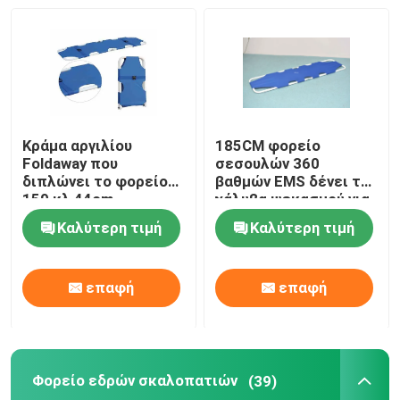
Κράμα αργιλίου
185CM φορείο
Foldaway που
σεσουλών 360
διπλώνει το φορείο
βαθμών EMS δένει το
159 κλ 44cm
χάλυβα ψεκασμού για
σεσουλών
την υπομονετική
Καλύτερη τιμή
Καλύτερη τιμή
μεταφορά
επαφή
επαφή
Φορείο εδρών σκαλοπατιών
(39)