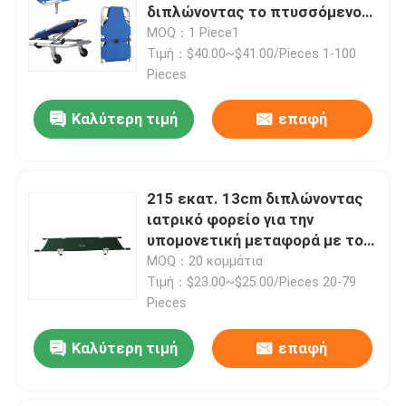
διπλώνοντας το πτυσσόμενο
φορείο 55cm ασθενοφόρων
MOQ：1 Piece1
Δίπλωμα του φορείου ασθενοφόρων
Τιμή：$40.00~$41.00/Pieces 1-100
Pieces
Δίπλωμα του ιατρικού φορείου
Καλύτερη τιμή
επαφή
Δίπλωμα του φορείου σεσουλών
215 εκατ. 13cm διπλώνοντας
ιατρικό φορείο για την
Φορείο εδρών σκαλοπατιών
υπομονετική μεταφορά με το
δέρμα της Οξφόρδης
MOQ：20 κομμάτια
Φορείο διάσωσης έκτακτης ανάγκης
Τιμή：$23.00~$25.00/Pieces 20-79
Pieces
Ηλεκτρικό νοσοκομειακό κρεβάτι
Καλύτερη τιμή
επαφή
Χειρωνακτικά νοσοκομειακά κρεβάτια