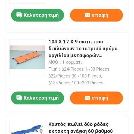
Καλύτερη τιμή
επαφή
Σχετικά με εμάς
Επισκέψεις στο εργοστάσιο
104 X 17 X 9 εκατ. που
διπλώνουν το ιατρικό κράμα
Έλεγχος ποιότητας
αργιλίου μεταφορών
νοσοκομείων φορείων
MOQ：1 κομμάτι
Τιμή：$24/Pieces 1~30 Pieces,
Επικοινωνήστε μαζί μας
$22/Pieces 30~100 Pieces,
$18/Pieces 100~200 Pieces
Ειδήσεις
Καλύτερη τιμή
επαφή
Υποθέσεις
Καυτός πωλεί δύο ρόδες
Ζητήστε μια προσφορά
έκτακτη ανάγκη 60 βαθμού