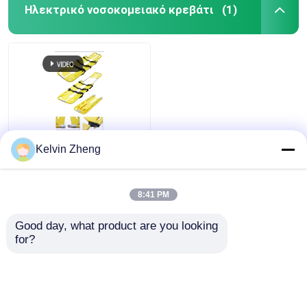
Ηλεκτρικό νοσοκομειακό κρεβάτι
(1)
Υπερ- ελαφρύ βάρος
Kelvin Zheng
view
Καλή απορρόφηση
σοκ πλαστικό φτυάρι
στρέιτσερ
8:41 PM
Προβολή όλων
εξελιγμένη εμφάνιση
all
Καλύτερη τιμή
Good day, what product are you looking 
for?
επαφή