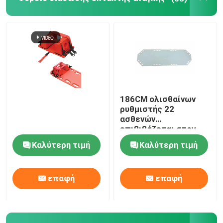
186CM ολισθαίνων
ρυθμιστής 22
ασθενών
επιβιβάζεται στον
πτυσσόμενο καμβά
Καλύτερη τιμή
Καλύτερη τιμή
φορείων διάσωσης
έκτακτης ανάγκης
ασθενοφόρων
επαφή
επαφή