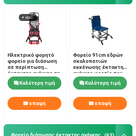
Ηλεκτρικό φορητό
Φορείο 91cm εδρών
φορείο για διάσωση
σκαλοπατιών
σε περίπτωση
εκκένωσης έκτακτης
έκτακτης ανάγκης σε
ανάγκης φορτίο που
σκάλες και
αντέχει 159KG
Καλύτερη τιμή
Καλύτερη τιμή
διαδρόμους
επαφή
επαφή
Φορείο διάσωσης έκτακτης ανάγκης
(63)