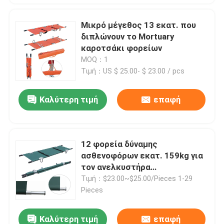
Μικρό μέγεθος 13 εκατ. που
διπλώνουν το Mortuary
καροτσάκι φορείων
MOQ：1
Τιμή：US $ 25.00- $ 23.00 / pcs
Καλύτερη τιμή
επαφή
12 φορεία δύναμης
ασθενοφόρων εκατ. 159kg για
τον ανελκυστήρα
ασθενοφόρων για την
Τιμή：$23.00~$25.00/Pieces 1-29
περιποίηση κανενός
Pieces
διπλώματος
Καλύτερη τιμή
επαφή