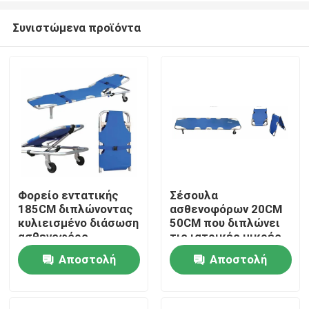
Συνιστώμενα προϊόντα
Φορείο εντατικής
Σέσουλα
185CM διπλώνοντας
ασθενοφόρων 20CM
Σπίτι
κυλιεισμένο διάσωση
50CM που διπλώνει
ασθενοφόρο
τις ιατρικές μικρές
νοσοκομείων 60
ρόδες φορείων για
Αποστολή
Αποστολή
Προϊόντα
βαθμών
το νοσοκομείο
ερώτησης
ερώτησης
Βίντεο