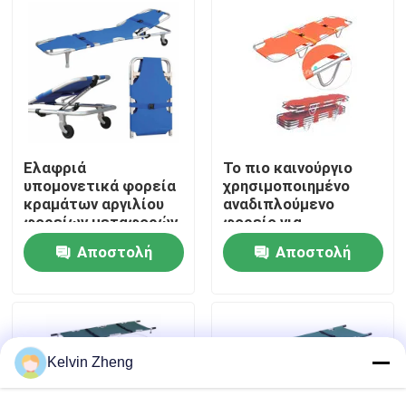
Σχετικά με εμάς
Επισκέψεις στο εργοστάσιο
Έλεγχος ποιότητας
Ελαφριά
Το πιο καινούργιο
υπομονετικά φορεία
χρησιμοποιημένο
κραμάτων αργιλίου
αναδιπλούμενο
φορείων μεταφορών
φορείο για
Επικοινωνήστε μαζί μας
με το ιατρικό
τραυματίες.
Αποστολή
Αποστολή
κρεβάτι φορείων
έκτακτης ανάγκης
Ειδήσεις
ερώτησης
ερώτησης
οπίσθιων
στηριγμάτων
Υποθέσεις
Kelvin Zheng
Ζητήστε μια προσφορά