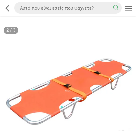
2
/
3