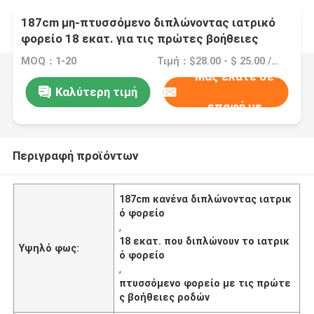
187cm μη-πτυσσόμενο διπλώνοντας ιατρικό
φορείο 18 εκατ. για τις πρώτες βοήθειες
MOQ：1-20
Τιμή：$28.00 - $ 25.00 /Pieces 1-29 Pieces
Μας ελάτε σε
Καλύτερη τιμή
επαφή με
Περιγραφή προϊόντων
187cm κανένα διπλώνοντας ιατρικ
ό φορείο
,
18 εκατ. που διπλώνουν το ιατρικ
Υψηλό φως:
ό φορείο
,
πτυσσόμενο φορείο με τις πρώτε
ς βοήθειες ροδών