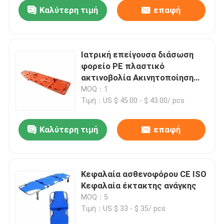
Καλύτερη τιμή
επαφή
Ιατρική επείγουσα διάσωση
φορείο PE πλαστικό
ακτινοβολία Ακινητοποίηση
Σπονδυλική στήλη
MOQ：1
Τιμή：US $ 45.00 - $ 43.00/ pcs
Καλύτερη τιμή
επαφή
Σπίτι
Κεφαλαία ασθενοφόρου CE ISO
Κεφαλαία έκτακτης ανάγκης
Προϊόντα
MOQ：5
Τιμή：US $ 33 - $ 35/ pcs
Βίντεο