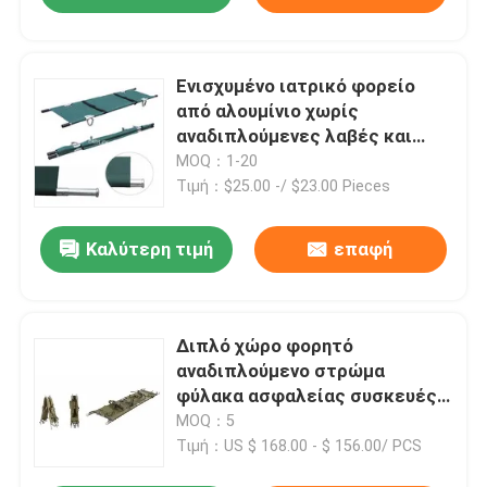
Ενισχυμένο ιατρικό φορείο
από αλουμίνιο χωρίς
αναδιπλούμενες λαβές και
θήκη μεταφοράς
MOQ：1-20
Τιμή：$25.00 -/ $23.00 Pieces
Καλύτερη τιμή
επαφή
Διπλό χώρο φορητό
αναδιπλούμενο στρώμα
φύλακα ασφαλείας συσκευές
πρώτων βοηθειών
MOQ：5
200*46*16cm
Τιμή：US $ 168.00 - $ 156.00/ PCS