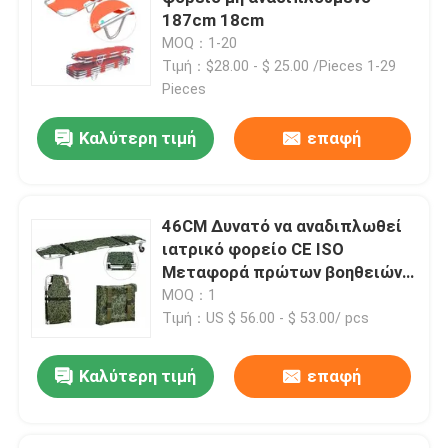
187cm 18cm
MOQ：1-20
Ηλεκτρικά κρεβάτια εξέτασης
Τιμή：$28.00 - $ 25.00 /Pieces 1-29
Pieces
Χειρουργικός λειτουργών πίνακας
Καλύτερη τιμή
επαφή
Μαιευτικό κρεβάτι
46CM Δυνατό να αναδιπλωθεί
Υπομονετικό καροτσάκι μεταφοράς
ιατρικό φορείο CE ISO
Μεταφορά πρώτων βοηθειών
μικρών διαστάσεων τροχούς
MOQ：1
Καροτσάκι ιατρικού εξοπλισμού
Τιμή：US $ 56.00 - $ 53.00/ pcs
Κινητό φορείο έκτακτης ανάγκης
Καλύτερη τιμή
επαφή
Ιατρικά έπιπλα νοσοκομείων