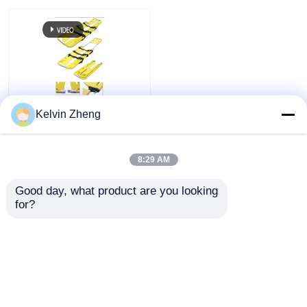
Υπερ- ελαφρύ βάρος
Kelvin Zheng
view
Καλή απορρόφηση
σοκ πλαστικό φτυάρι
στρέιτσερ
8:29 AM
Προβολή όλων
εξελιγμένη εμφάνιση
all
Καλύτερη τιμή
Good day, what product are you looking 
for?
επαφή
Δείτε περισσότερων