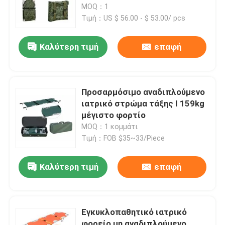
MOQ：1
Τιμή：US $ 56.00 - $ 53.00/ pcs
Δίπλωμα του φορείου ασθενοφόρων
Καλύτερη τιμή
επαφή
Δίπλωμα του ιατρικού φορείου
Δίπλωμα του φορείου σεσουλών
Προσαρμόσιμο αναδιπλούμενο
ιατρικό στρώμα τάξης Ι 159kg
μέγιστο φορτίο
Φορείο εδρών σκαλοπατιών
MOQ：1 κομμάτι
Τιμή：FOB $35~33/Piece
Φορείο διάσωσης έκτακτης ανάγκης
Καλύτερη τιμή
επαφή
Ηλεκτρικό νοσοκομειακό κρεβάτι
Εγκυκλοπαθητικό ιατρικό
Χειρωνακτικά νοσοκομειακά κρεβάτια
φορείο μη αναδιπλούμενο