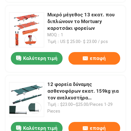
Μικρό μέγεθος 13 εκατ. που
διπλώνουν το Mortuary
καροτσάκι φορείων
MOQ：1
Τιμή：US $ 25.00- $ 23.00 / pcs
Καλύτερη τιμή
επαφή
12 φορεία δύναμης
ασθενοφόρων εκατ. 159kg για
τον ανελκυστήρα
ασθενοφόρων για την
Τιμή：$23.00~$25.00/Pieces 1-29
περιποίηση κανενός
Pieces
διπλώματος
Καλύτερη τιμή
επαφή