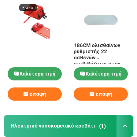
186CM ολισθαίνων
ρυθμιστής 22
ασθενών
επιβιβάζεται στον
πτυσσόμενο καμβά
Καλύτερη τιμή
Καλύτερη τιμή
φορείων διάσωσης
έκτακτης ανάγκης
ασθενοφόρων
επαφή
επαφή
Ηλεκτρικό νοσοκομειακό κρεβάτι
(1)