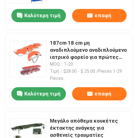
Καλύτερη τιμή
επαφή
Σχετικά με εμάς
Επισκέψεις στο εργοστάσιο
187cm 18 cm μη
αναδιπλούμενο αναδιπλούμενο
Έλεγχος ποιότητας
ιατρικό φορείο για πρώτες
βοήθειες
MOQ：1-20
Τιμή：$28.00 - $ 25.00 /Pieces 1-29
Επικοινωνήστε μαζί μας
Pieces
Καλύτερη τιμή
επαφή
Ειδήσεις
Υποθέσεις
Μεγάλο απόθεμα κουκέτες
έκτακτης ανάγκης για
Ζητήστε μια προσφορά
ασθενείς τραυματίες