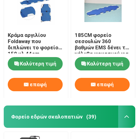
Κράμα αργιλίου
185CM φορείο
Foldaway που
σεσουλών 360
διπλώνει το φορείο
βαθμών EMS δένει το
159 κλ 44cm
χάλυβα ψεκασμού για
σεσουλών
την υπομονετική
Καλύτερη τιμή
Καλύτερη τιμή
μεταφορά
επαφή
επαφή
Φορείο εδρών σκαλοπατιών
(39)