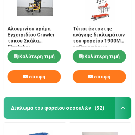
Αλουμινίου κράμα
Τύποι έκτακτης
Εγχειριδίου Crawler
ανάγκης διπλωμάτων
τύπου Σκάλα
του φορείου 1900MM
Stretcher
ασθενοφόρων
αναδιπλούμενο
συσκευή πρώτων
Καλύτερη τιμή
Καλύτερη τιμή
ελαφρύ για το
βοηθειών 92cm
νοσοκομείο
μεταφορά ασθενών
επαφή
επαφή
Δίπλωμα του φορείου σεσουλών
(52)