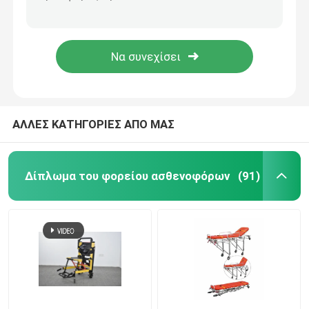
H500mm υπομονετικός ODM καροτσακιών ανθεκτικών αργιλίου κραμάτων ασθενοφόρων φορείων κρεβατιών
Τύποι έκτακτης ανάγκης διπλωμάτων του φορείου 1900MM ασθενοφόρων συσκευή πρώτων βοηθειών 92cm
Δίπλωμα του φορείου ασθενοφόρων
Κατηγορία Ι αποσπάσιμο φορείο ασθενοφόρων διπλώνοντας φορείων αργιλίου φορείων διάσωσης έκτακτης ανάγκης 80 βαθμού
Mdk-D4 καυτό πώλησης διευθετήσιμο φορείο ασθενοφόρων έκτακτης ανάγκης πτυσσόμενο
Δίπλωμα του ιατρικού φορείου
Δίπλωμα του φορείου σεσουλών
ΑΛΛΕΣ ΚΑΤΗΓΟΡΙΕΣ ΑΠΟ ΜΑΣ
Φορείο εδρών σκαλοπατιών
Δίπλωμα του φορείου ασθενοφόρων
(91)
Φορείο διάσωσης έκτακτης ανάγκης
Ηλεκτρικό νοσοκομειακό κρεβάτι
Χειρωνακτικά νοσοκομειακά κρεβάτια