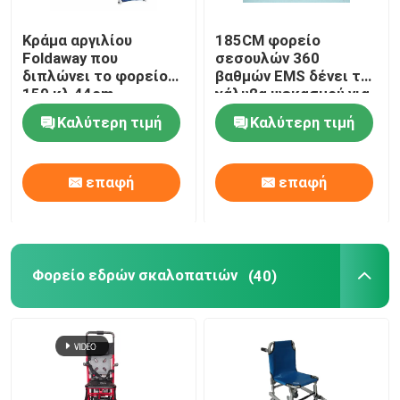
Κράμα αργιλίου
185CM φορείο
Foldaway που
σεσουλών 360
διπλώνει το φορείο
βαθμών EMS δένει το
159 κλ 44cm
χάλυβα ψεκασμού για
σεσουλών
την υπομονετική
Καλύτερη τιμή
Καλύτερη τιμή
μεταφορά
επαφή
επαφή
Φορείο εδρών σκαλοπατιών
(40)