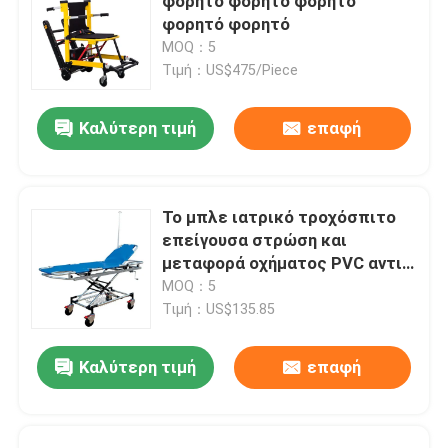
φορητό φορητό φορητό
φορητό φορητό
MOQ：5
Τιμή：US$475/Piece
Καλύτερη τιμή
επαφή
Το μπλε ιατρικό τροχόσπιτο
επείγουσα στρώση και
μεταφορά οχήματος PVC αντι-
βρώμωση επιφάνεια
MOQ：5
Τιμή：US$135.85
Καλύτερη τιμή
επαφή