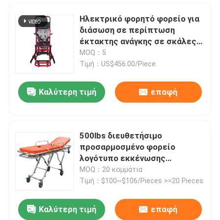
Ηλεκτρικό φορητό φορείο για
διάσωση σε περίπτωση
έκτακτης ανάγκης σε σκάλες
και διαδρόμους
MOQ：5
Τιμή：US$456.00/Piece
Καλύτερη τιμή
επαφή
500lbs διευθετήσιμο
προσαρμοσμένο φορείο
Σπίτι
λογότυπο εκκένωσης
έκτακτης ανάγκης
MOQ：20 κομμάτια
Τιμή：$100~$106/Pieces >=20 Pieces
Προϊόντα
Καλύτερη τιμή
επαφή
75 βαθμοί που διπλώνουν το φορείο ασθενοφόρων για τη διάσωση 190CM έκτακτης ανάγκης
Βίντεο