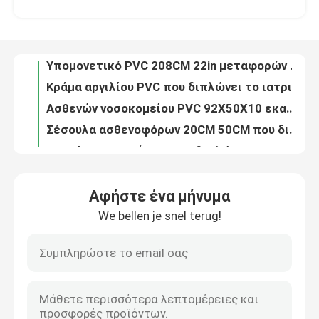
Αλουμινένιο κράμα διπλό σωλήνα χαμηλής θέσης για ασθενοφόρο φορείο έκτακτης ανάγκης διάσωσης τροχόσπιτο πίσω ρύθμιση
Φορείο εδρών σκαλοπατιών έκτακτης ανάγκης 90 X 51 X 91 εκατ. για το κράμα αργιλίου εγχώριας χρήσης
Σχετικά με εμάς
Υπομονετικό PVC 208CM 22in μεταφορών φορείων Foldaway κραμάτων αργιλίου
Κράμα αργιλίου PVC που διπλώνει το ιατρικό φορείο 208 X 55 X 13CM για το ασθενοφόρο 9 κλ
Επισκέψεις στο εργοστάσιο
Ασθενών νοσοκομείου PVC 92X50X10 εκατ. κρεβατιών φορείων απορριμάτων που διπλώνεται ιατρικό
Σέσουλα ασθενοφόρων 20CM 50CM που διπλώνει τις ιατρικές μικρές ρόδες φορείων για το νοσοκομείο
Έλεγχος ποιότητας
Φορείο εντατικής 185CM διπλώνοντας κυλιεισμένο διάσωση ασθενοφόρο νοσοκομείων 60 βαθμών
Έκτακτη ανάγκη που διπλώνει το νεκρικό φορείο σώματος για το ασθενοφόρο με τις ρόδες 185 X 48 X 21CM γκρι
Επικοινωνήστε μαζί μας
Καυτός πωλήστε το φορητό στενό έκτακτης ανάγκης σπονδυλικών στηλών πινάκων φορείο πινάκων σπονδυλικών στηλών φορείων πλαστικό
Αφήστε ένα μήνυμα
Πτυσσόμενη 187CM 4CM διπλώνοντας ιατρική υποστήριξη ακτίνας X φορείων ασθενοφόρων
We bellen je snel terug!
Ειδήσεις
Χαμηλό πλαίσιο 184CM υπομονετικό κρεβάτι φορείων καροτσακιών μετατόπισης ακτίνας X για τις πρώτες βοήθειες ασθενοφόρων
13Kg φορείο διάσωσης του Neil Robertson καμβά φορείων Bariatric ασθενοφόρων ορυχείων σκαφών
186CM ολισθαίνων ρυθμιστής 22 ασθενών επιβιβάζεται στον πτυσσόμενο καμβά φορείων διάσωσης έκτακτης ανάγκης ασθενοφόρων
Υποθέσεις
Mdk-A18 το κεφάλι πινάκων σπονδυλικών στηλών καλής ποιότητας εμποδίζει το καθολικό επικεφαλής σύστημα ακινητοποίησης κινητήρα νοσοκομείων ραχών για το φορείο σπονδυλικών στηλών
Φορείο καρέκλας καρέκλας σκάλας αναπηρικής καρέκλας ανύψωσης εκκένωσης έκτακτης ανάγκης από κράμα αλουμινίου
Ζητήστε μια προσφορά