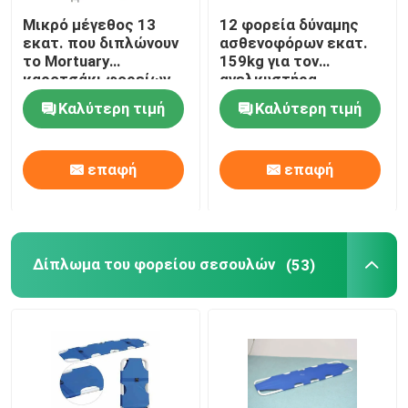
Μικρό μέγεθος 13
12 φορεία δύναμης
εκατ. που διπλώνουν
ασθενοφόρων εκατ.
το Mortuary
159kg για τον
καροτσάκι φορείων
ανελκυστήρα
ασθενοφόρων για την
Καλύτερη τιμή
Καλύτερη τιμή
περιποίηση κανενός
διπλώματος
επαφή
επαφή
Δίπλωμα του φορείου σεσουλών
(53)