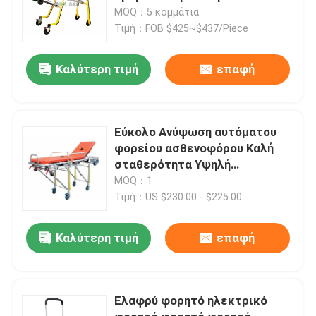
αναδιπλούμενο πόδι Μηχανική
MOQ：5 κομμάτια
δομή Ρυθμίσεις ύψους
Τιμή：FOB $425~$437/Piece
Ρυθμίσεις ποδιού και πλάτης
Καλύτερη τιμή
επαφή
Εύκολο Ανύψωση αυτόματου
φορείου ασθενοφόρου Καλή
σταθερότητα Υψηλή
κινητικότητα
MOQ：1
Τιμή：US $230.00 - $225.00
Καλύτερη τιμή
επαφή
Ελαφρύ φορητό ηλεκτρικό