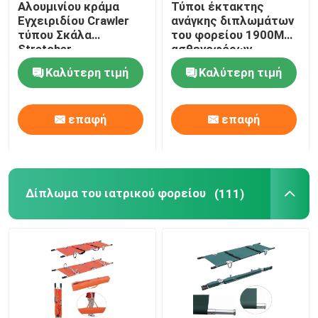
Αλουμινίου κράμα
Τύποι έκτακτης
Εγχειριδίου Crawler
ανάγκης διπλωμάτων
Ηλεκτρικά κρεβάτια εξέτασης
τύπου Σκάλα
του φορείου 1900MM
Stretcher
ασθενοφόρων
αναδιπλούμενο
συσκευή πρώτων
Καλύτερη τιμή
Καλύτερη τιμή
ελαφρύ για το
βοηθειών 92cm
Χειρουργικός λειτουργών πίνακας
νοσοκομείο
μεταφορά ασθενών
επαφή
επαφή
Μαιευτικό κρεβάτι
Υπομονετικό καροτσάκι μεταφοράς
Δίπλωμα του ιατρικού φορείου
(111)
Καροτσάκι ιατρικού εξοπλισμού
Κινητό φορείο έκτακτης ανάγκης
Ιατρικά έπιπλα νοσοκομείων