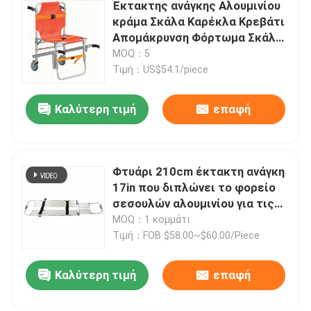
Έκτακτης ανάγκης Αλουμινίου
κράμα Σκάλα Καρέκλα Κρεβάτι
Απομάκρυνση Φόρτωμα Σκάλα
Μεταφοράς
MOQ：5
Τιμή：US$54.1/piece
Καλύτερη τιμή
επαφή
Φτυάρι 210cm έκτακτη ανάγκη
17in που διπλώνει το φορείο
σεσουλών αλουμινίου για τις
πρώτες βοήθειες
MOQ：1 κομμάτι
Τιμή：FOB $58.00~$60.00/Piece
Καλύτερη τιμή
επαφή