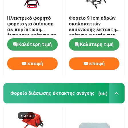
Ηλεκτρικό φορητό
Φορείο 91cm εδρών
φορείο για διάσωση
σκαλοπατιών
σε περίπτωση
εκκένωσης έκτακτης
έκτακτης ανάγκης σε
ανάγκης φορτίο που
σκάλες και
αντέχει 159KG
Καλύτερη τιμή
Καλύτερη τιμή
διαδρόμους
επαφή
επαφή
Φορείο διάσωσης έκτακτης ανάγκης
(66)