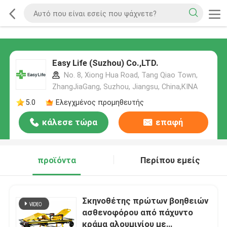
Easy Life (Suzhou) Co.,LTD.
No. 8, Xiong Hua Road, Tang Qiao Town,
ZhangJiaGang, Suzhou, Jiangsu, China,ΚΙΝΑ
5.0
Ελεγχμένος προμηθευτής
κάλεσε τώρα
επαφή
προϊόντα
Περίπου εμείς
Σκηνοθέτης πρώτων βοηθειών
ασθενοφόρου από πάχυντο
κράμα αλουμινίου με