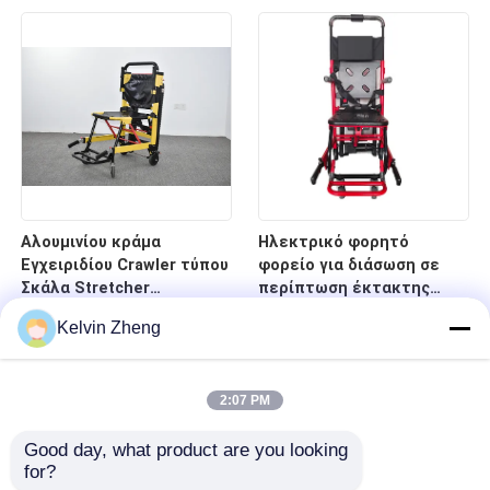
νοσοκομείο
κρεβάτι φορείων
έκτακτης ανάγκης
οπίσθιων στηριγμάτων
Αλουμινίου κράμα
Ηλεκτρικό φορητό
Εγχειριδίου Crawler τύπου
φορείο για διάσωση σε
Σκάλα Stretcher
περίπτωση έκτακτης
αναδιπλούμενο ελαφρύ
ανάγκης σε σκάλες και
Kelvin Zheng
για το νοσοκομείο
διαδρόμους
μεταφορά ασθενών
2:07 PM
Good day, what product are you looking 
for?