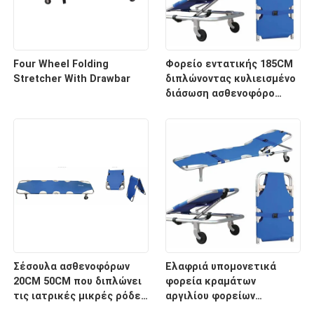
Four Wheel Folding
Φορείο εντατικής 185CM
Stretcher With Drawbar
διπλώνοντας κυλιεισμένο
διάσωση ασθενοφόρο
νοσοκομείων 60 βαθμών
Σέσουλα ασθενοφόρων
Ελαφριά υπομονετικά
20CM 50CM που διπλώνει
φορεία κραμάτων
τις ιατρικές μικρές ρόδες
αργιλίου φορείων
φορείων για το
μεταφορών με το ιατρικό