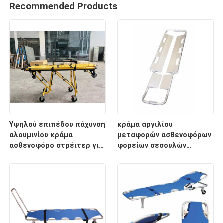
Recommended Products
Υψηλού επιπέδου πάχυνση
κράμα αργιλίου
αλουμινίου κράμα
μεταφορών ασθενοφόρων
ασθενοφόρο στρέιτερ για
φορείων σεσουλών
διάσωση έκτακτης
2100mm ιατρικό
ανάγκης με ρυθμιζόμενο
ύψος υποστρώματος για
νοσοκομειακή χρήση