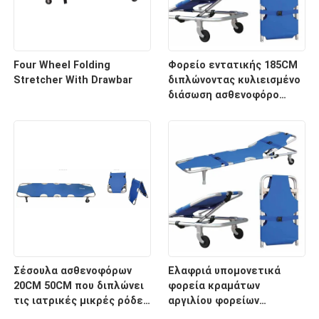
Four Wheel Folding
Φορείο εντατικής 185CM
Stretcher With Drawbar
διπλώνοντας κυλιεισμένο
διάσωση ασθενοφόρο
νοσοκομείων 60 βαθμών
Σέσουλα ασθενοφόρων
Ελαφριά υπομονετικά
20CM 50CM που διπλώνει
φορεία κραμάτων
τις ιατρικές μικρές ρόδες
αργιλίου φορείων
φορείων για το
μεταφορών με το ιατρικό