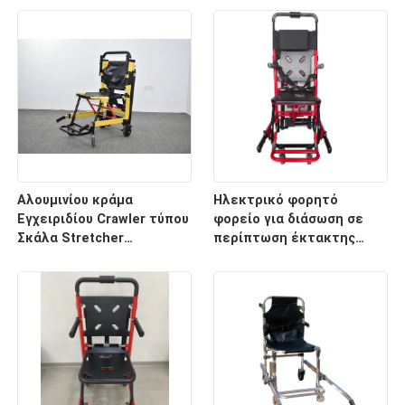
νοσοκομείο
κρεβάτι φορείων
έκτακτης ανάγκης
οπίσθιων στηριγμάτων
Αλουμινίου κράμα
Ηλεκτρικό φορητό
Εγχειριδίου Crawler τύπου
φορείο για διάσωση σε
Σκάλα Stretcher
περίπτωση έκτακτης
αναδιπλούμενο ελαφρύ
ανάγκης σε σκάλες και
για το νοσοκομείο
διαδρόμους
μεταφορά ασθενών