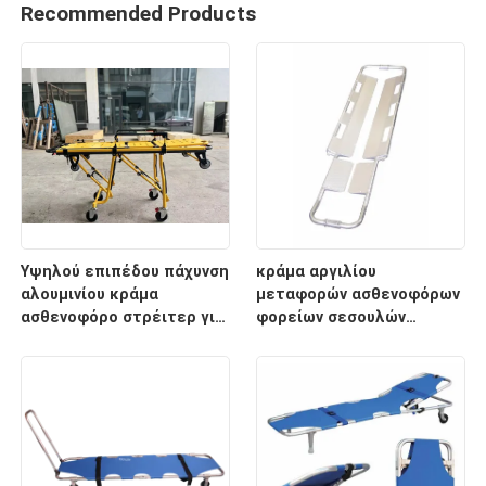
Recommended Products
Υψηλού επιπέδου πάχυνση
κράμα αργιλίου
αλουμινίου κράμα
μεταφορών ασθενοφόρων
ασθενοφόρο στρέιτερ για
φορείων σεσουλών
διάσωση έκτακτης
2100mm ιατρικό
ανάγκης με ρυθμιζόμενο
ύψος υποστρώματος για
νοσοκομειακή χρήση