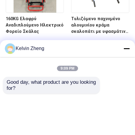
160KG Ελαφρύ
Τυλιζόμενο παχυνμένο
Αναδιπλούμενο Ηλεκτρικό
αλουμινίου κράμα
Φορείο Σκάλας
σκαλοπάτι με υφασμάτινο
PVC 4 τροχούς και 6 λαβές
Kelvin Zheng
9:09 PM
Good day, what product are you looking 
for?
Σπίτι
Προϊόντα
Βίντεο