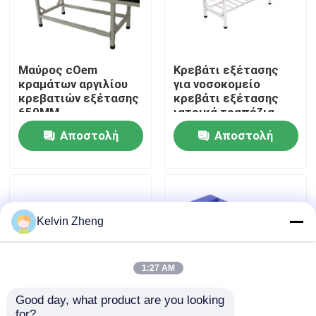
Σχετικά με εμάς
Μαύρος cOem
Κρεβάτι εξέτασης
κραμάτων αργιλίου
για νοσοκομείο
Επισκέψεις στο εργοστάσιο
κρεβατιών εξέτασης
κρεβάτι εξέτασης
650MM
ιατρικά τραπέζια
γυναικολογικός
θεραπείας για
Έλεγχος ποιότητας
Αποστολή
Αποστολή
ηλεκτρικός
εργαστήριο
ερώτησης
ερώτησης
Επικοινωνήστε μαζί μας
Ειδήσεις
Kelvin Zheng
Υποθέσεις
1:27 AM
Good day, what product are you looking 
Ζητήστε μια προσφορά
for?