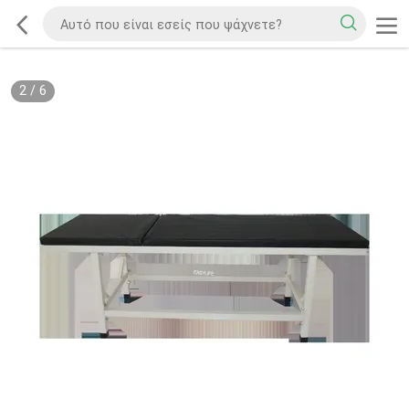
2
/
6