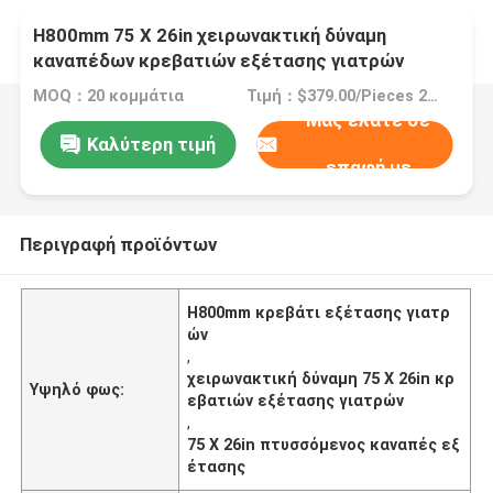
H800mm 75 X 26in χειρωνακτική δύναμη
καναπέδων κρεβατιών εξέτασης γιατρών
ιδρύματος πτυσσόμενη
MOQ：20 κομμάτια
Τιμή：$379.00/Pieces 20-49 Pieces
Μας ελάτε σε
Καλύτερη τιμή
επαφή με
Περιγραφή προϊόντων
H800mm κρεβάτι εξέτασης γιατρ
ών
,
χειρωνακτική δύναμη 75 X 26in κρ
Υψηλό φως:
εβατιών εξέτασης γιατρών
,
75 X 26in πτυσσόμενος καναπές εξ
έτασης