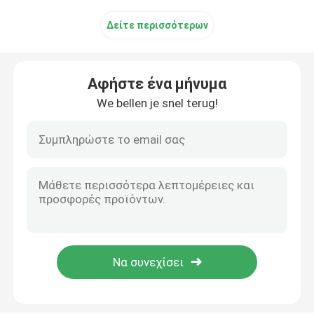
Δείτε περισσότερων
Ηλεκτρικά κρεβάτια εξέτασης
Χειρουργικός λειτουργών πίνακας
Αφήστε ένα μήνυμα
We bellen je snel terug!
Μαιευτικό κρεβάτι
Υπομονετικό καροτσάκι μεταφοράς
Καροτσάκι ιατρικού εξοπλισμού
Κινητό φορείο έκτακτης ανάγκης
Ιατρικά έπιπλα νοσοκομείων