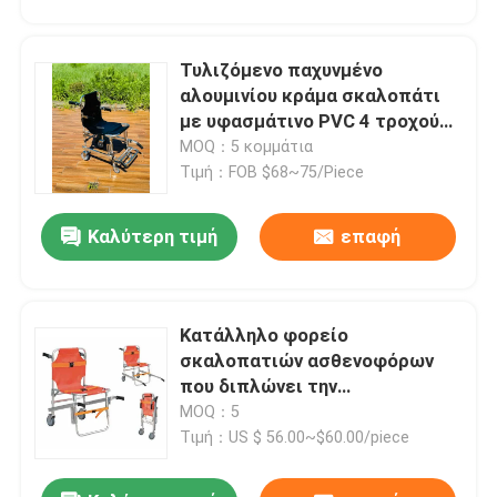
Τυλιζόμενο παχυνμένο
αλουμινίου κράμα σκαλοπάτι
με υφασμάτινο PVC 4 τροχούς
και 6 λαβές
MOQ：5 κομμάτια
Τιμή：FOB $68~75/Piece
Καλύτερη τιμή
επαφή
Κατάλληλο φορείο
σκαλοπατιών ασθενοφόρων
που διπλώνει την
αντιολισθητική αλυσίδα
MOQ：5
Τιμή：US $ 56.00~$60.00/piece