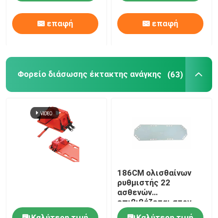
επαφή
επαφή
Φορείο διάσωσης έκτακτης ανάγκης
(63)
186CM ολισθαίνων
ρυθμιστής 22
ασθενών
επιβιβάζεται στον
πτυσσόμενο καμβά
Καλύτερη τιμή
Καλύτερη τιμή