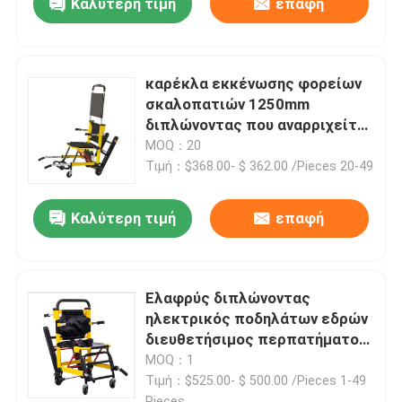
Καλύτερη τιμή
επαφή
καρέκλα εκκένωσης φορείων
σκαλοπατιών 1250mm
διπλώνοντας που αναρριχείται
στην αναπηρική καρέκλα για τη
MOQ：20
διάσωση 159kg
Τιμή：$368.00- $ 362.00 /Pieces 20-49
Καλύτερη τιμή
επαφή
Ελαφρύς διπλώνοντας
ηλεκτρικός ποδηλάτων εδρών
διευθετήσιμος περπατήματος
ανελκυστήρας σκαλοπατιών
MOQ：1
περιπατητών για πολλές
Τιμή：$525.00- $ 500.00 /Pieces 1-49
χρήσεις κινητός
Pieces