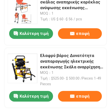
σκάλας αναπηρικής καρέκλας
ανύψωσης εκκένωσης
Δίπλωμα του φορείου ασθενοφόρων
έκτακτης ανάγκης από κράμα
MOQ：1
αλουμινίου
Τιμή：US $ 60 -$ 56 / pcs
Δίπλωμα του ιατρικού φορείου
Καλύτερη τιμή
επαφή
Δίπλωμα του φορείου σεσουλών
Ελαφρύ βάρος Δυνατότητα
Φορείο εδρών σκαλοπατιών
αναπαραγωγής ηλεκτρικής
εκκένωσης Σκάλα αναρρίχησης
Καρέκλα ανύψωσης
MOQ：1
Φορείο διάσωσης έκτακτης ανάγκης
Τιμή：$525.00- $ 500.00 /Pieces 1-49
Pieces
Ηλεκτρικό νοσοκομειακό κρεβάτι
Καλύτερη τιμή
επαφή
Χειρωνακτικά νοσοκομειακά κρεβάτια