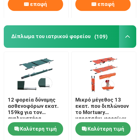
επαφή
επαφή
Δίπλωμα του ιατρικού φορείου
(109)
12 φορεία δύναμης
Μικρό μέγεθος 13
ασθενοφόρων εκατ.
εκατ. που διπλώνουν
159kg για τον
το Mortuary
ανελκυστήρα
καροτσάκι φορείων
ασθενοφόρων για την
Καλύτερη τιμή
Καλύτερη τιμή
περιποίηση κανενός
διπλώματος