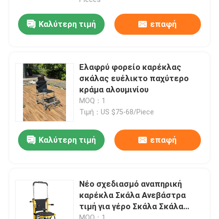
Καλύτερη τιμή
επαφή
Ελαφρύ φορείο καρέκλας
σκάλας ευέλικτο παχύτερο
κράμα αλουμινίου
MOQ：1
Τιμή：US $75-68/Piece
Καλύτερη τιμή
επαφή
Σπίτι
Νέο σχεδιασμό αναπηρική
Προϊόντα
καρέκλα Σκάλα Ανεβάστρα
τιμή για γέρο Σκάλα Σκάλα
Βίντεο
Ανεβάστρα Καρέκλα Σκάλα
MOQ：1