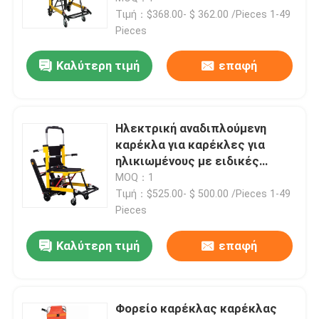
Αναρρίχηση χειροκίνητη
Τιμή：$368.00- $ 362.00 /Pieces 1-49
αναπηρική καρέκλα
Pieces
Σχετικά με εμάς
Καλύτερη τιμή
επαφή
Επισκέψεις στο εργοστάσιο
Ηλεκτρική αναδιπλούμενη
Έλεγχος ποιότητας
καρέκλα για καρέκλες για
ηλικιωμένους με ειδικές
Επικοινωνήστε μαζί μας
ανάγκες
MOQ：1
Τιμή：$525.00- $ 500.00 /Pieces 1-49
Pieces
Ειδήσεις
Καλύτερη τιμή
επαφή
Υποθέσεις
Φορείο καρέκλας καρέκλας
Ζητήστε μια προσφορά