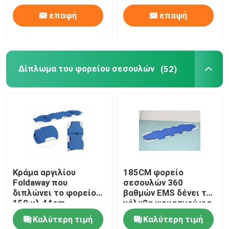
επαφή
επαφή
Δίπλωμα του φορείου σεσουλών
(52)
Κράμα αργιλίου
185CM φορείο
Foldaway που
σεσουλών 360
διπλώνει το φορείο
βαθμών EMS δένει το
159 κλ 44cm
χάλυβα ψεκασμού για
σεσουλών
την υπομονετική
Καλύτερη τιμή
Καλύτερη τιμή
μεταφορά