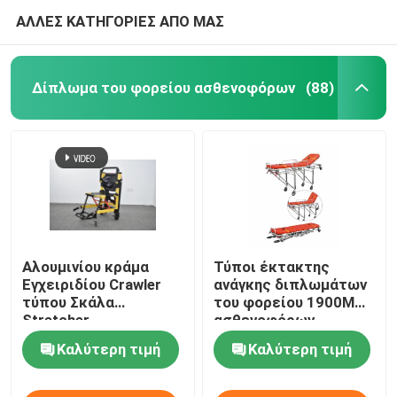
ΑΛΛΕΣ ΚΑΤΗΓΟΡΙΕΣ ΑΠΟ ΜΑΣ
Δίπλωμα του φορείου ασθενοφόρων
(88)
Αλουμινίου κράμα
Τύποι έκτακτης
Εγχειριδίου Crawler
ανάγκης διπλωμάτων
τύπου Σκάλα
του φορείου 1900MM
Stretcher
ασθενοφόρων
αναδιπλούμενο
συσκευή πρώτων
Καλύτερη τιμή
Καλύτερη τιμή
ελαφρύ για το
βοηθειών 92cm
νοσοκομείο
μεταφορά ασθενών