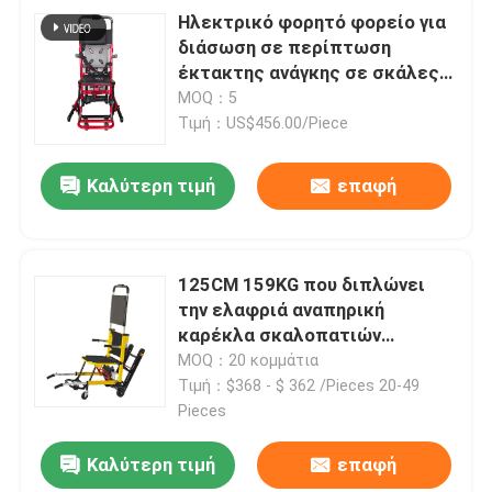
Ηλεκτρικό φορητό φορείο για
διάσωση σε περίπτωση
έκτακτης ανάγκης σε σκάλες
και διαδρόμους
MOQ：5
Τιμή：US$456.00/Piece
Καλύτερη τιμή
επαφή
125CM 159KG που διπλώνει
την ελαφριά αναπηρική
καρέκλα σκαλοπατιών
Handtruck για τα άτομα με
MOQ：20 κομμάτια
ειδικές ανάγκες
Τιμή：$368 - $ 362 /Pieces 20-49
Pieces
Καλύτερη τιμή
επαφή