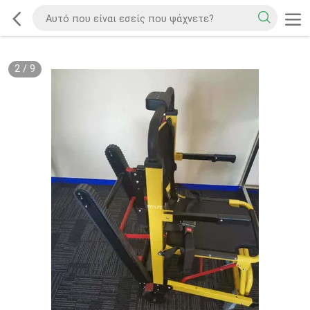
2
/
9