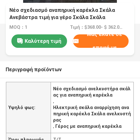
Νέο σχεδιασμό αναπηρική καρέκλα Σκάλα
Ανεβάστρα τιμή για γέρο Σκάλα Σκάλα
Ανεβάστρα Καρέκλα Σκάλα Αναρρίχηση
MOQ：1
Τιμή：$368.00- $ 362.00 /Pieces 1-49 Pieces
χειροκίνητη αναπηρική καρέκλα
Μας ελάτε σε
Καλύτερη τιμή
επαφή με
Περιγραφή προϊόντων
Νέο σχεδιασμό ανελκυστήρα σκάλ
ας για αναπηρική καρέκλα
,
Υψηλό φως:
Ηλεκτρική σκάλα αναρρίχηση ανα
πηρική καρέκλα Σκάλα ανελκυστή
ρας
,
Γέρος με αναπηρική καρέκλα
Όροι πληρωμής
Τ/Τ