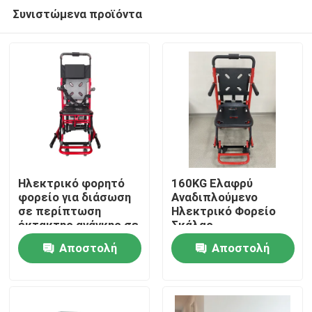
Συνιστώμενα προϊόντα
Ηλεκτρικό φορητό
160KG Ελαφρύ
φορείο για διάσωση
Αναδιπλούμενο
σε περίπτωση
Ηλεκτρικό Φορείο
Σπίτι
έκτακτης ανάγκης σε
Σκάλας
σκάλες και
Αποστολή
Αποστολή
διαδρόμους
Προϊόντα
ερώτησης
ερώτησης
Βίντεο