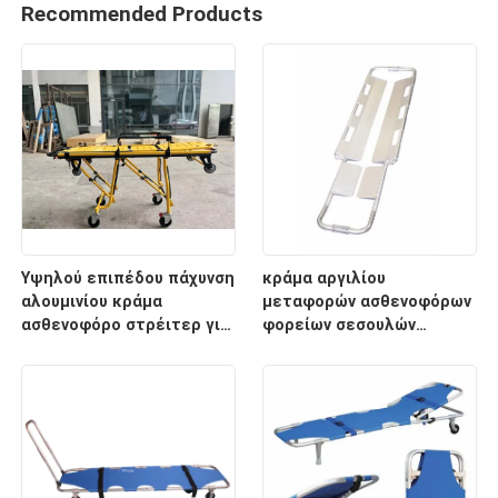
Recommended Products
Υψηλού επιπέδου πάχυνση
κράμα αργιλίου
αλουμινίου κράμα
μεταφορών ασθενοφόρων
ασθενοφόρο στρέιτερ για
φορείων σεσουλών
διάσωση έκτακτης
2100mm ιατρικό
ανάγκης με ρυθμιζόμενο
ύψος υποστρώματος για
νοσοκομειακή χρήση