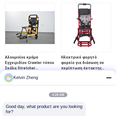
νοσοκομείο
κρεβάτι φορείων
έκτακτης ανάγκης
οπίσθιων στηριγμάτων
Αλουμινίου κράμα
Ηλεκτρικό φορητό
Εγχειριδίου Crawler τύπου
φορείο για διάσωση σε
Σκάλα Stretcher
περίπτωση έκτακτης
αναδιπλούμενο ελαφρύ
ανάγκης σε σκάλες και
Kelvin Zheng
για το νοσοκομείο
διαδρόμους
μεταφορά ασθενών
4:26 AM
Good day, what product are you looking 
for?