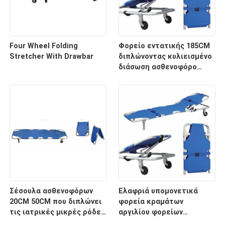
Four Wheel Folding
Φορείο εντατικής 185CM
Stretcher With Drawbar
διπλώνοντας κυλιεισμένο
διάσωση ασθενοφόρο
νοσοκομείων 60 βαθμών
Σέσουλα ασθενοφόρων
Ελαφριά υπομονετικά
20CM 50CM που διπλώνει
φορεία κραμάτων
τις ιατρικές μικρές ρόδες
αργιλίου φορείων
φορείων για το
μεταφορών με το ιατρικό