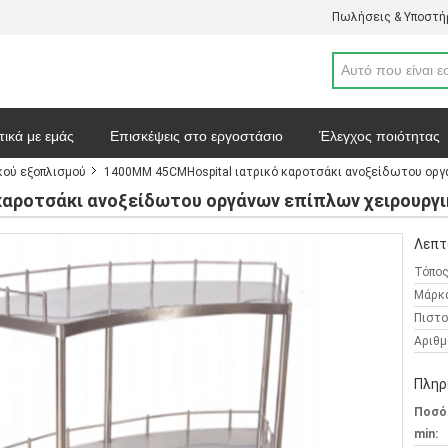
Πωλήσεις & Υποστήρ
τικά με εμάς
Επισκέψεις στο εργοστάσιο
Έλεγχος ποιότητας
κού εξοπλισμού
1400MM 45CMHospital ιατρικό καροτσάκι ανοξείδωτου οργά
απόσπασμα
Ειδήσεις
Χάρτης ιστοσελίδας
Πολιτική απορρ
αροτσάκι ανοξείδωτου οργάνων επίπλων χειρουργικ
Λεπτ
Τόπος
Μάρκ
Πιστο
Αριθμ
Πληρ
Ποσό
min: