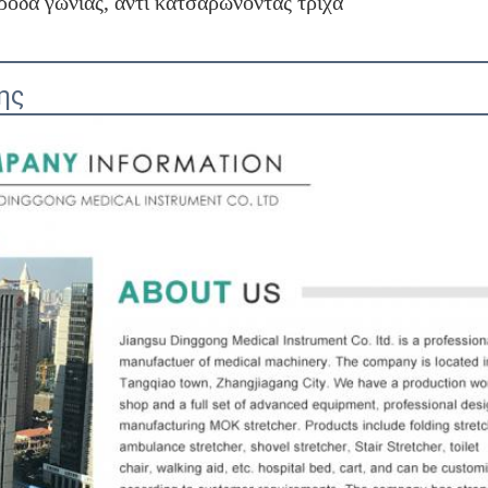
ρόδα γωνίας, αντι κατσαρώνοντας τρίχα 
ης