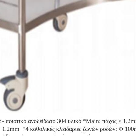
 - ποιοτικό ανοξείδωτο 304 υλικό *Main: πάχος ≥ 1.2
 × 1.2mm  *4 καθολικές κλειδαριές ζωνών ροδών: Φ 10