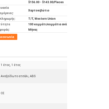
$156.00 - $143.00/Pieces
ευασία
Χαρτοκιβώτιο
ομέρειες:
 πληρωμής:
T/T, Western Union
τότητα
100 κομμάτι/κομμάτια ανά
φοράς:
Μήνας
ικοινωνία
1 έτος, 1 έτος
Ανοξείδωτο ατσάλι, ABS
CE