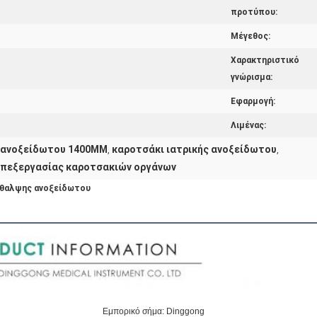
προτύπου:
Μέγεθος:
Χαρακτηριστικό
γνώρισμα:
Εφαρμογή:
Λιμένας:
ς ανοξείδωτου 1400MM
καροτσάκι ιατρικής ανοξείδωτου
,
,
επεξεργασίας καροτσακιών οργάνων
ρίθαλψης ανοξείδωτου
Εμπορικό σήμα: Dinggong