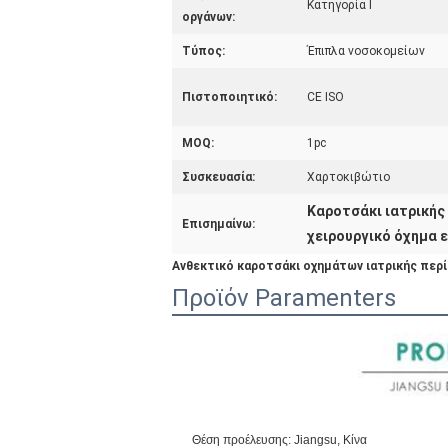
Κατηγορία Ι
οργάνων:
Τύπος:
Έπιπλα νοσοκομείων
Πιστοποιητικό:
CE ISO
MOQ:
1pc
Συσκευασία:
Χαρτοκιβώτιο
Καροτσάκι ιατρική
Επισημαίνω:
χειρουργικό όχημα 
Ανθεκτικό καροτσάκι οχημάτων ιατρικής πε
Προϊόν Paramenters
Θέση προέλευσης: Jiangsu, Κίνα