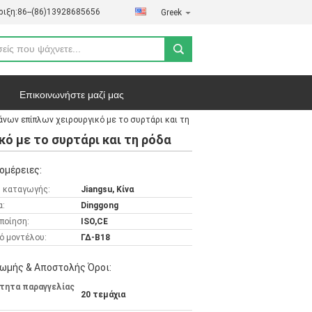
ιξη:
86--(86)13928685656
Greek
Επικοινωνήστε μαζί μας
νων επίπλων χειρουργικό με το συρτάρι και τη
ήτου
Υποθέσεις
ό με το συρτάρι και τη ρόδα
ομέρειες:
 καταγωγής:
Jiangsu, Κίνα
α:
Dinggong
ποίηση:
ISO,CE
ό μοντέλου:
ΓΔ-Β18
ωμής & Αποστολής Όροι:
τητα παραγγελίας
20 τεμάχια