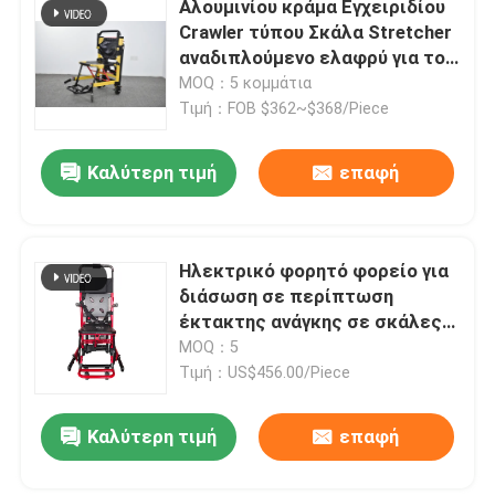
Αλουμινίου κράμα Εγχειριδίου
Crawler τύπου Σκάλα Stretcher
αναδιπλούμενο ελαφρύ για το
Σχετικά με εμάς
νοσοκομείο μεταφορά
MOQ：5 κομμάτια
ασθενών
Τιμή：FOB $362~$368/Piece
Επισκέψεις στο εργοστάσιο
Καλύτερη τιμή
επαφή
Έλεγχος ποιότητας
Ηλεκτρικό φορητό φορείο για
Επικοινωνήστε μαζί μας
διάσωση σε περίπτωση
έκτακτης ανάγκης σε σκάλες
Ειδήσεις
και διαδρόμους
MOQ：5
Τιμή：US$456.00/Piece
Υποθέσεις
Καλύτερη τιμή
επαφή
Ζητήστε μια προσφορά