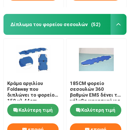
Δίπλωμα του φορείου σεσουλών
(52)
Κράμα αργιλίου
185CM φορείο
Foldaway που
σεσουλών 360
διπλώνει το φορείο
βαθμών EMS δένει το
159 κλ 44cm
χάλυβα ψεκασμού για
σεσουλών
την υπομονετική
Καλύτερη τιμή
Καλύτερη τιμή
μεταφορά
επαφή
επαφή