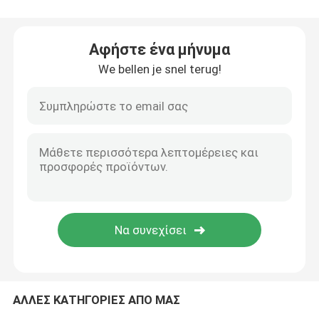
Δίπλωμα του φορείου ασθενοφόρων
Αφήστε ένα μήνυμα
We bellen je snel terug!
Δίπλωμα του ιατρικού φορείου
Δίπλωμα του φορείου σεσουλών
Φορείο εδρών σκαλοπατιών
Φορείο διάσωσης έκτακτης ανάγκης
Ηλεκτρικό νοσοκομειακό κρεβάτι
ΑΛΛΕΣ ΚΑΤΗΓΟΡΙΕΣ ΑΠΟ ΜΑΣ
Χειρωνακτικά νοσοκομειακά κρεβάτια