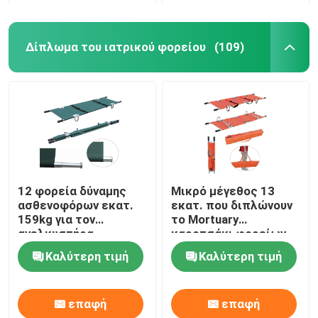
Δίπλωμα του ιατρικού φορείου
(109)
12 φορεία δύναμης
Μικρό μέγεθος 13
ασθενοφόρων εκατ.
εκατ. που διπλώνουν
159kg για τον
το Mortuary
ανελκυστήρα
καροτσάκι φορείων
ασθενοφόρων για την
Καλύτερη τιμή
Καλύτερη τιμή
περιποίηση κανενός
διπλώματος
επαφή
επαφή