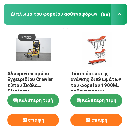
Ηλεκτρικά κρεβάτια εξέτασης
Δίπλωμα του φορείου ασθενοφόρων
(88)
Χειρουργικός λειτουργών πίνακας
Μαιευτικό κρεβάτι
Υπομονετικό καροτσάκι μεταφοράς
Αλουμινίου κράμα
Τύποι έκτακτης
Εγχειριδίου Crawler
ανάγκης διπλωμάτων
τύπου Σκάλα
του φορείου 1900MM
Καροτσάκι ιατρικού εξοπλισμού
Stretcher
ασθενοφόρων
αναδιπλούμενο
συσκευή πρώτων
Καλύτερη τιμή
Καλύτερη τιμή
ελαφρύ για το
βοηθειών 92cm
Κινητό φορείο έκτακτης ανάγκης
νοσοκομείο
μεταφορά ασθενών
επαφή
επαφή
Ιατρικά έπιπλα νοσοκομείων