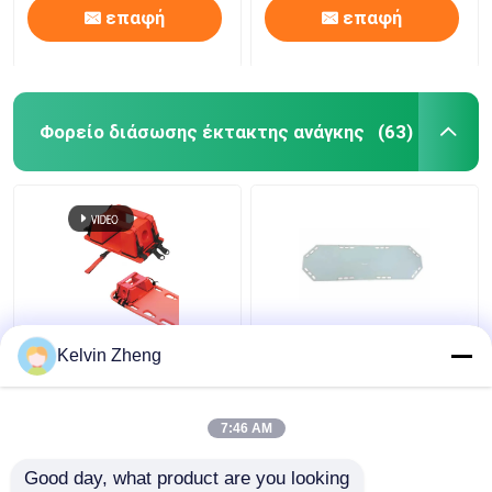
επαφή
επαφή
Φορείο διάσωσης έκτακτης ανάγκης
(63)
186CM ολισθαίνων
Kelvin Zheng
ρυθμιστής 22
ασθενών
επιβιβάζεται στον
7:46 AM
πτυσσόμενο καμβά
Καλύτερη τιμή
Καλύτερη τιμή
φορείων διάσωσης
Good day, what product are you looking 
έκτακτης ανάγκης