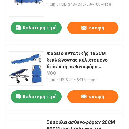
Τιμή：FOB $48~$45/50~100Piece
Καλύτερη τιμή
επαφή
Φορείο εντατικής 185CM
διπλώνοντας κυλιεισμένο
διάσωση ασθενοφόρο
νοσοκομείων 60 βαθμών
MOQ：1
Τιμή：US $ 40~$41/piece
Καλύτερη τιμή
επαφή
Σέσουλα ασθενοφόρων 20CM
50CM που διπλώνει τις