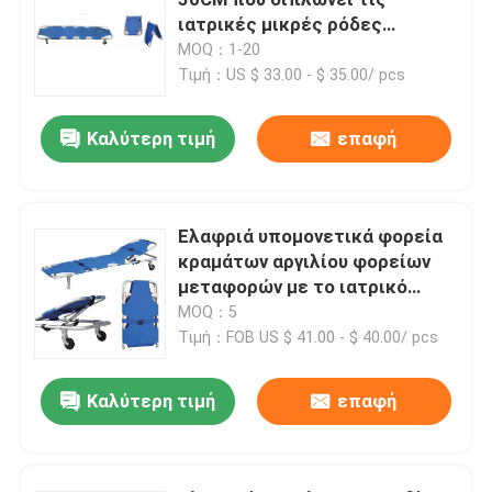
ιατρικές μικρές ρόδες
φορείων για το νοσοκομείο
MOQ：1-20
Τιμή：US $ 33.00 - $ 35.00/ pcs
Καλύτερη τιμή
επαφή
Ελαφριά υπομονετικά φορεία
κραμάτων αργιλίου φορείων
μεταφορών με το ιατρικό
κρεβάτι φορείων έκτακτης
MOQ：5
ανάγκης οπίσθιων
Τιμή：FOB US $ 41.00 - $ 40.00/ pcs
Σπίτι
στηριγμάτων
Καλύτερη τιμή
επαφή
Προϊόντα
Βίντεο