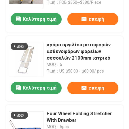
ρυθμιζόμενο ύψος
Τιμή：FOB $350~$380/Piece
υποστρώματος για
νοσοκομειακή χρήση
Καλύτερη τιμή
επαφή
κράμα αργιλίου μεταφορών
ασθενοφόρων φορείων
σεσουλών 2100mm ιατρικό
MOQ：5
Τιμή：US $58.00 - $60.00/ pcs
Καλύτερη τιμή
επαφή
Four Wheel Folding Stretcher
With Drawbar
MOQ：5pcs