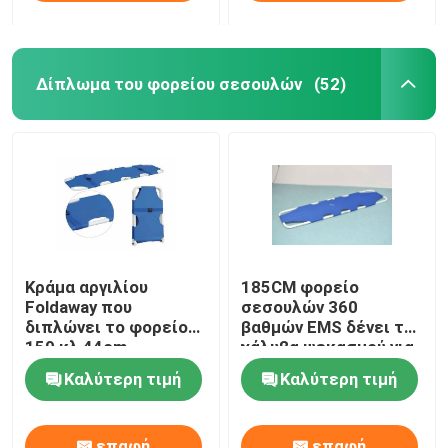
Δίπλωμα του φορείου σεσουλών
(52)
Κράμα αργιλίου
185CM φορείο
Foldaway που
σεσουλών 360
διπλώνει το φορείο
βαθμών EMS δένει το
159 κλ 44cm
χάλυβα ψεκασμού για
σεσουλών
την υπομονετική
Καλύτερη τιμή
Καλύτερη τιμή
μεταφορά
επαφή
επαφή