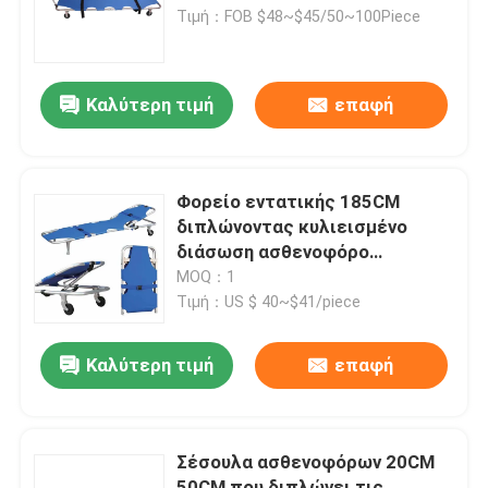
Τιμή：FOB $48~$45/50~100Piece
Καλύτερη τιμή
επαφή
Φορείο εντατικής 185CM
διπλώνοντας κυλιεισμένο
διάσωση ασθενοφόρο
νοσοκομείων 60 βαθμών
MOQ：1
Τιμή：US $ 40~$41/piece
Καλύτερη τιμή
επαφή
Σέσουλα ασθενοφόρων 20CM
50CM που διπλώνει τις