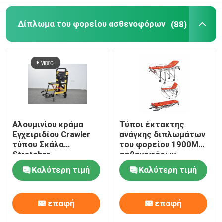
Ηλεκτρικά κρεβάτια εξέτασης
Δίπλωμα του φορείου ασθενοφόρων
(88)
Χειρουργικός λειτουργών πίνακας
Μαιευτικό κρεβάτι
Υπομονετικό καροτσάκι μεταφοράς
Αλουμινίου κράμα
Τύποι έκτακτης
Εγχειριδίου Crawler
ανάγκης διπλωμάτων
τύπου Σκάλα
του φορείου 1900MM
Καροτσάκι ιατρικού εξοπλισμού
Stretcher
ασθενοφόρων
αναδιπλούμενο
συσκευή πρώτων
Καλύτερη τιμή
Καλύτερη τιμή
ελαφρύ για το
βοηθειών 92cm
Κινητό φορείο έκτακτης ανάγκης
νοσοκομείο
μεταφορά ασθενών
επαφή
επαφή
Ιατρικά έπιπλα νοσοκομείων