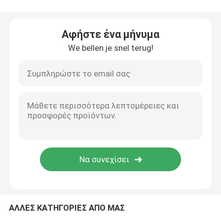
Δίπλωμα του φορείου ασθενοφόρων
Αφήστε ένα μήνυμα
We bellen je snel terug!
Δίπλωμα του ιατρικού φορείου
Δίπλωμα του φορείου σεσουλών
Φορείο εδρών σκαλοπατιών
Φορείο διάσωσης έκτακτης ανάγκης
Ηλεκτρικό νοσοκομειακό κρεβάτι
ΑΛΛΕΣ ΚΑΤΗΓΟΡΙΕΣ ΑΠΟ ΜΑΣ
Χειρωνακτικά νοσοκομειακά κρεβάτια