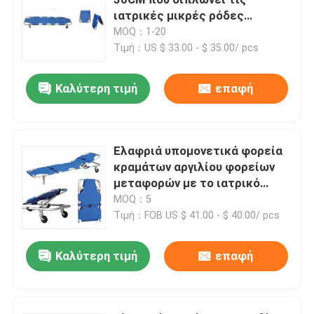
ιατρικές μικρές ρόδες
φορείων για το νοσοκομείο
MOQ：1-20
Τιμή：US $ 33.00 - $ 35.00/ pcs
Καλύτερη τιμή
επαφή
Ελαφριά υπομονετικά φορεία
κραμάτων αργιλίου φορείων
μεταφορών με το ιατρικό
κρεβάτι φορείων έκτακτης
MOQ：5
ανάγκης οπίσθιων
Τιμή：FOB US $ 41.00 - $ 40.00/ pcs
Σπίτι
στηριγμάτων
Καλύτερη τιμή
επαφή
Προϊόντα
Βίντεο