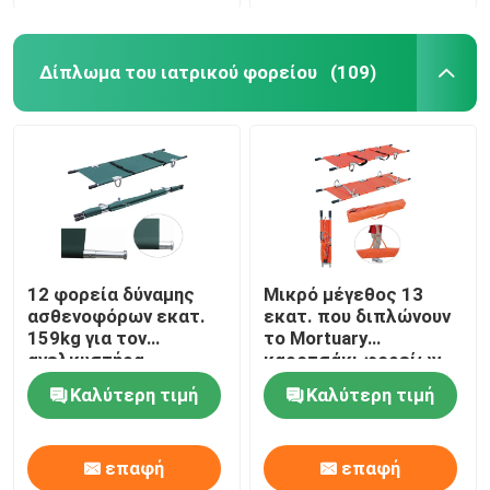
Δίπλωμα του ιατρικού φορείου
(109)
12 φορεία δύναμης
Μικρό μέγεθος 13
ασθενοφόρων εκατ.
εκατ. που διπλώνουν
159kg για τον
το Mortuary
ανελκυστήρα
καροτσάκι φορείων
ασθενοφόρων για την
Καλύτερη τιμή
Καλύτερη τιμή
περιποίηση κανενός
διπλώματος
επαφή
επαφή