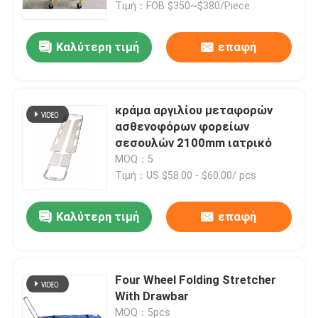
ρυθμιζόμενο ύψος
Τιμή：FOB $350~$380/Piece
υποστρώματος για
νοσοκομειακή χρήση
Καλύτερη τιμή
επαφή
κράμα αργιλίου μεταφορών
ασθενοφόρων φορείων
σεσουλών 2100mm ιατρικό
MOQ：5
Τιμή：US $58.00 - $60.00/ pcs
Καλύτερη τιμή
επαφή
Four Wheel Folding Stretcher
With Drawbar
MOQ：5pcs