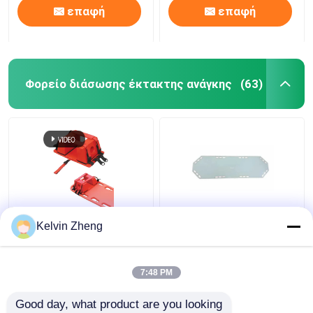
επαφή
επαφή
Φορείο διάσωσης έκτακτης ανάγκης
(63)
186CM ολισθαίνων
Kelvin Zheng
ρυθμιστής 22
ασθενών
επιβιβάζεται στον
7:48 PM
πτυσσόμενο καμβά
Καλύτερη τιμή
Καλύτερη τιμή
φορείων διάσωσης
Good day, what product are you looking 
έκτακτης ανάγκης