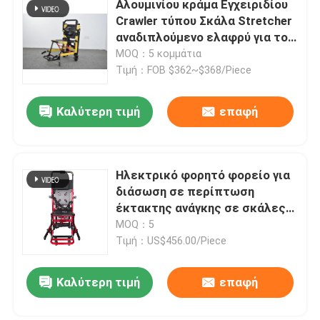
Αλουμινίου κράμα Εγχειριδίου
Crawler τύπου Σκάλα Stretcher
αναδιπλούμενο ελαφρύ για το
Σχετικά με εμάς
νοσοκομείο μεταφορά
MOQ：5 κομμάτια
ασθενών
Τιμή：FOB $362~$368/Piece
Επισκέψεις στο εργοστάσιο
Καλύτερη τιμή
επαφή
Έλεγχος ποιότητας
Ηλεκτρικό φορητό φορείο για
Επικοινωνήστε μαζί μας
διάσωση σε περίπτωση
έκτακτης ανάγκης σε σκάλες
Ειδήσεις
και διαδρόμους
MOQ：5
Τιμή：US$456.00/Piece
Υποθέσεις
Καλύτερη τιμή
επαφή
Ζητήστε μια προσφορά