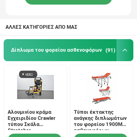
ΑΛΛΕΣ ΚΑΤΗΓΟΡΙΕΣ ΑΠΟ ΜΑΣ
Δίπλωμα του φορείου ασθενοφόρων
(91)
Σπίτι
Αλουμινίου κράμα
Τύποι έκτακτης
Προϊόντα
Εγχειριδίου Crawler
ανάγκης διπλωμάτων
τύπου Σκάλα
του φορείου 1900MM
Stretcher
ασθενοφόρων
Βίντεο
αναδιπλούμενο
συσκευή πρώτων