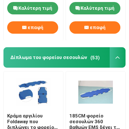
ασθενοφόρων για την
Καλύτερη τιμή
Καλύτερη τιμή
περιποίηση κανενός
Δίπλωμα του φορείου ασθενοφόρων
διπλώματος
επαφή
επαφή
Δίπλωμα του ιατρικού φορείου
Δίπλωμα του φορείου σεσουλών
Δίπλωμα του φορείου σεσουλών
(53)
Φορείο εδρών σκαλοπατιών
Φορείο διάσωσης έκτακτης ανάγκης
Ηλεκτρικό νοσοκομειακό κρεβάτι
Κράμα αργιλίου
185CM φορείο
Foldaway που
σεσουλών 360
Χειρωνακτικά νοσοκομειακά κρεβάτια
διπλώνει το φορείο
βαθμών EMS δένει το