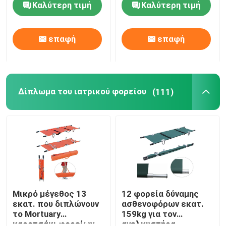
Καλύτερη τιμή
Καλύτερη τιμή
ελαφρύ για το
βοηθειών 92cm
νοσοκομείο
Σχετικά με εμάς
μεταφορά ασθενών
επαφή
επαφή
Επισκέψεις στο εργοστάσιο
Δίπλωμα του ιατρικού φορείου
(111)
Έλεγχος ποιότητας
Επικοινωνήστε μαζί μας
Ειδήσεις
Υποθέσεις
Μικρό μέγεθος 13
12 φορεία δύναμης
εκατ. που διπλώνουν
ασθενοφόρων εκατ.
το Mortuary
159kg για τον
Ζητήστε μια προσφορά
καροτσάκι φορείων
ανελκυστήρα