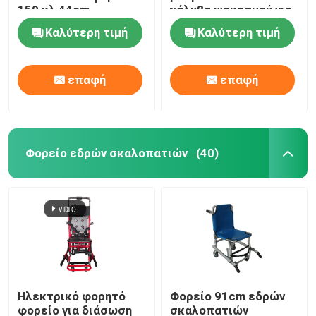
159 κλ 44cm
χάλυβα ψεκασμού για
σεσουλών
την υπομονετική
Καλύτερη τιμή
Καλύτερη τιμή
Ηλεκτρικά κρεβάτια εξέτασης
μεταφορά
Χειρουργικός λειτουργών πίνακας
επαφή
επαφή
Μαιευτικό κρεβάτι
Φορείο εδρών σκαλοπατιών
(40)
Υπομονετικό καροτσάκι μεταφοράς
Καροτσάκι ιατρικού εξοπλισμού
Κινητό φορείο έκτακτης ανάγκης
Ηλεκτρικό φορητό
Φορείο 91cm εδρών
Ιατρικά έπιπλα νοσοκομείων
φορείο για διάσωση
σκαλοπατιών