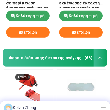
σε περίπτωση
εκκένωσης έκτακτης
έκτακτης ανάγκης σε
ανάγκης φορτίο που
σκάλες και
αντέχει 159KG
Καλύτερη τιμή
Καλύτερη τιμή
διαδρόμους
επαφή
επαφή
Φορείο διάσωσης έκτακτης ανάγκης
(66)
186CM ολισθαίνων
Kelvin Zheng