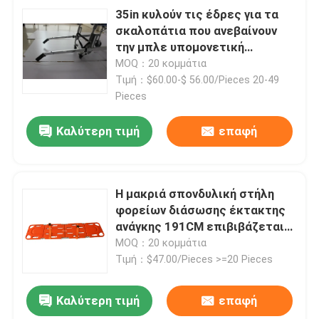
35in κυλούν τις έδρες για τα
σκαλοπάτια που ανεβαίνουν
την μπλε υπομονετική
μεταφορά ISO9001 βημάτων
MOQ：20 κομμάτια
Τιμή：$60.00-$ 56.00/Pieces 20-49
Pieces
Καλύτερη τιμή
επαφή
Η μακριά σπονδυλική στήλη
φορείων διάσωσης έκτακτης
ανάγκης 191CM επιβιβάζεται
στις πρώτες βοήθειες
MOQ：20 κομμάτια
ISO9001
Τιμή：$47.00/Pieces >=20 Pieces
Καλύτερη τιμή
επαφή