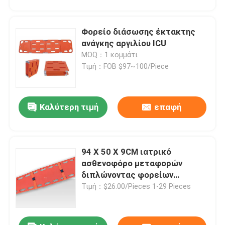
Φορείο διάσωσης έκτακτης
ανάγκης αργιλίου ICU
MOQ：1 κομμάτι
Τιμή：FOB $97~100/Piece
Καλύτερη τιμή
επαφή
94 X 50 X 9CM ιατρικό
ασθενοφόρο μεταφορών
διπλώνοντας φορείων
μεταφοράς έκτακτης ανάγκης
Τιμή：$26.00/Pieces 1-29 Pieces
159 κλ