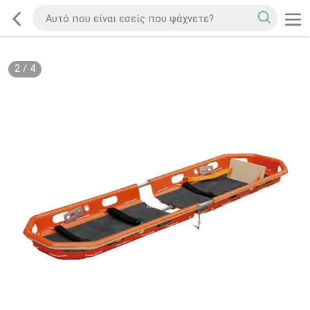
2
/
4