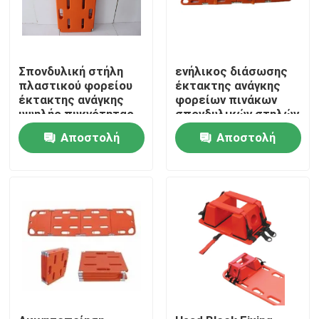
Σπονδυλική στήλη
ενήλικος διάσωσης
πλαστικού φορείου
έκτακτης ανάγκης
έκτακτης ανάγκης
φορείων πινάκων
υψηλής πυκνότητας
σπονδυλικών στηλών
με διείσδυση
φορείων εκκένωσης
Αποστολή
Αποστολή
ακτίνων Χ και ΤΜ
έκτακτης ανάγκης
20in
ερώτησης
ερώτησης
Σπίτι
Προϊόντα
Βίντεο