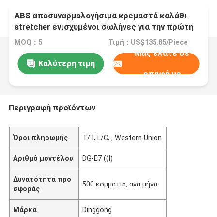
ABS αποσυναρμολογήσιμα κρεμαστά καλάθι
stretcher ενισχυμένοι σωλήνες για την πρώτη
βοήθεια αέρα
MOQ：5
Τιμή：US$135.85/Piece
Μας ελάτε σε
Καλύτερη τιμή
επαφή με
Περιγραφή προϊόντων
Όροι πληρωμής
T/T, L/C, , Western Union
Αριθμό μοντέλου
DG-E7 ((I)
Δυνατότητα προ
500 κομμάτια, ανά μήνα
σφοράς
Μάρκα
Dinggong