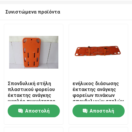
Συνιστώμενα προϊόντα
Σπονδυλική στήλη
ενήλικος διάσωσης
πλαστικού φορείου
έκτακτης ανάγκης
Σπίτι
έκτακτης ανάγκης
φορείων πινάκων
υψηλής πυκνότητας
σπονδυλικών στηλών
με διείσδυση
φορείων εκκένωσης
Αποστολή
Αποστολή
Προϊόντα
ακτίνων Χ και ΤΜ
έκτακτης ανάγκης
20in
ερώτησης
ερώτησης
Βίντεο