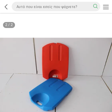
2
/
2