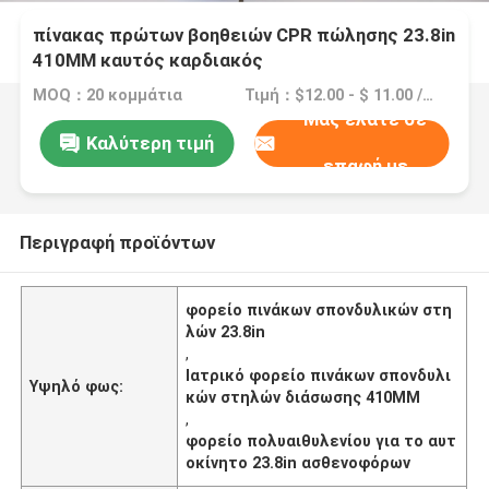
πίνακας πρώτων βοηθειών CPR πώλησης 23.8in
410MM καυτός καρδιακός
MOQ：20 κομμάτια
Τιμή：$12.00 - $ 11.00 /Pieces >=20 Pieces
Μας ελάτε σε
Καλύτερη τιμή
επαφή με
Περιγραφή προϊόντων
φορείο πινάκων σπονδυλικών στη
λών 23.8in
,
Ιατρικό φορείο πινάκων σπονδυλι
Υψηλό φως:
κών στηλών διάσωσης 410MM
,
φορείο πολυαιθυλενίου για το αυτ
οκίνητο 23.8in ασθενοφόρων