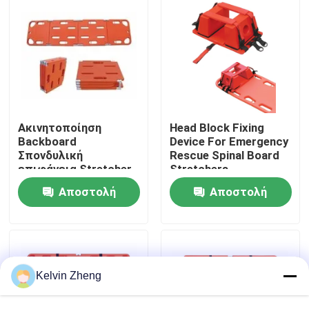
Σχετικά με εμάς
Επισκέψεις στο εργοστάσιο
Έλεγχος ποιότητας
Ακινητοποίηση
Head Block Fixing
Backboard
Device For Emergency
Σπονδυλική
Rescue Spinal Board
επιφάνεια Stretcher
Stretchers
Επικοινωνήστε μαζί μας
Μεταφορά ασθενούς
Αποστολή
Αποστολή
με Head Immobilizer
Ειδήσεις
ερώτησης
ερώτησης
Υποθέσεις
Kelvin Zheng
Ζητήστε μια προσφορά