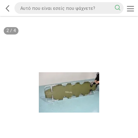
2
/
4