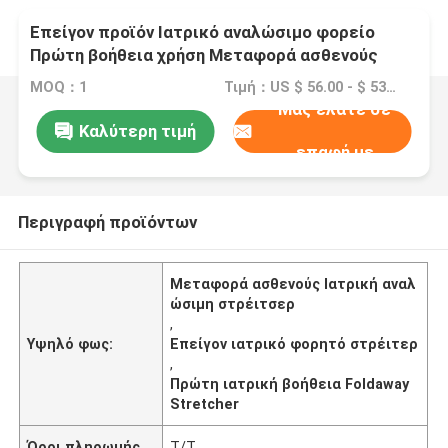
Επείγον προϊόν Ιατρικό αναλώσιμο φορείο
Πρώτη βοήθεια χρήση Μεταφορά ασθενούς
Ιατρικό φορείο
MOQ：1
Τιμή：US $ 56.00 - $ 53.00/ pcs
Μας ελάτε σε
Καλύτερη τιμή
επαφή με
Περιγραφή προϊόντων
Μεταφορά ασθενούς Ιατρική αναλ
ώσιμη στρέιτσερ
,
Υψηλό φως:
Επείγον ιατρικό φορητό στρέιτερ
,
Πρώτη ιατρική βοήθεια Foldaway
Stretcher
Όροι πληρωμής
Τ/Τ