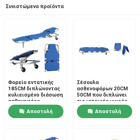
Συνιστώμενα προϊόντα
Φορείο εντατικής
Σέσουλα
185CM διπλώνοντας
ασθενοφόρων 20CM
κυλιεισμένο διάσωση
50CM που διπλώνει
Σπίτι
ασθενοφόρο
τις ιατρικές μικρές
νοσοκομείων 60
ρόδες φορείων για
Αποστολή
Αποστολή
βαθμών
το νοσοκομείο
Προϊόντα
ερώτησης
ερώτησης
Βίντεο