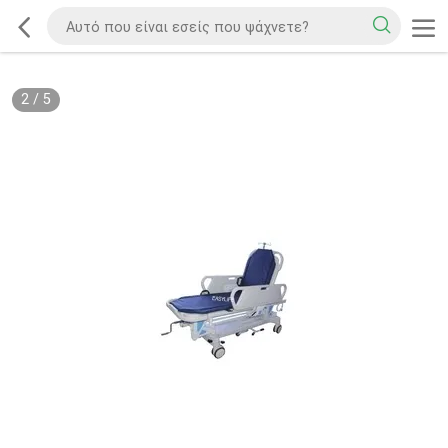
2
/
5