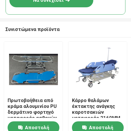
Να συνεχίσει
Συνιστώμενα προϊόντα
Σπίτι
Πρωτοβοήθεια από
Κάρρο θαλάμων
κράμα αλουμινίου PU
έκτακτης ανάγκης
Προϊόντα
δερμάτινο φορτηγό
καροτσακιών
μεταφοράς ασθενών
μεταφοράς 2160MM
διαχωρίσιμο
89cm υδραυλικό
Αποστολή
Αποστολή
Βίντεο
ανυψωτικό
υπομονετικό