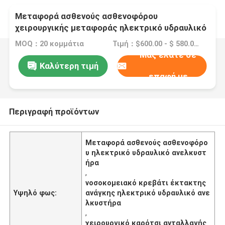
Μεταφορά ασθενούς ασθενοφόρου
χειρουργικής μεταφοράς ηλεκτρικό υδραυλικό
ανελκυστήρα νοσοκομειακό κρεβάτι έκτακτης
MOQ：20 κομμάτια
Τιμή：$600.00 - $ 580.00 /Pieces 20-49 Pieces
ανάγκης
Μας ελάτε σε
Καλύτερη τιμή
επαφή με
Περιγραφή προϊόντων
Μεταφορά ασθενούς ασθενοφόρο
υ ηλεκτρικό υδραυλικό ανελκυστ
ήρα
,
νοσοκομειακό κρεβάτι έκτακτης
Υψηλό φως:
ανάγκης ηλεκτρικό υδραυλικό ανε
λκυστήρα
,
χειρουργικό καρότσι ανταλλαγής