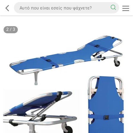
2
/
3