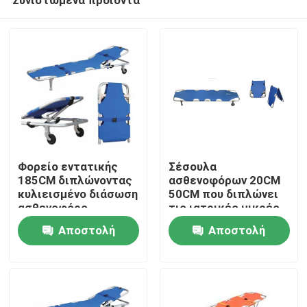
Φορείο εντατικής
Σέσουλα
185CM διπλώνοντας
ασθενοφόρων 20CM
κυλιεισμένο διάσωση
50CM που διπλώνει
ασθενοφόρο
τις ιατρικές μικρές
Σπίτι
νοσοκομείων 60
ρόδες φορείων για
Αποστολή
Αποστολή
βαθμών
το νοσοκομείο
ερώτησης
ερώτησης
Προϊόντα
Βίντεο