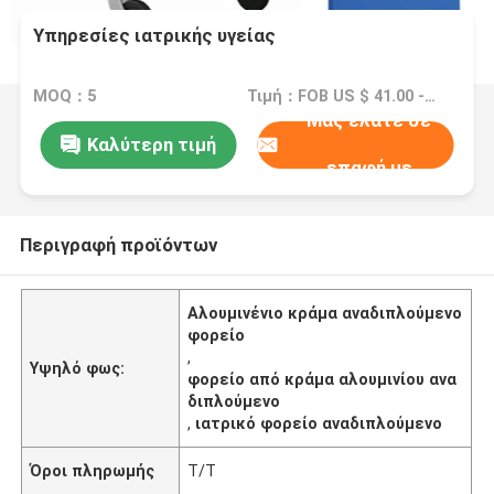
Υπηρεσίες ιατρικής υγείας
MOQ：5
Τιμή：FOB US $ 41.00 - $ 40.00/ pcs
Μας ελάτε σε
Καλύτερη τιμή
επαφή με
Περιγραφή προϊόντων
Αλουμινένιο κράμα αναδιπλούμενο
φορείο
,
Υψηλό φως:
φορείο από κράμα αλουμινίου ανα
διπλούμενο
,
ιατρικό φορείο αναδιπλούμενο
Όροι πληρωμής
Τ/Τ