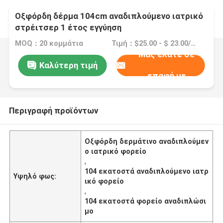
Οξφόρδη δέρμα 104cm αναδιπλούμενο ιατρικό
στρέιτσερ 1 έτος εγγύηση
MOQ：20 κομμάτια
Τιμή：$25.00 - $ 23.00/Pieces 20-49 Pieces
Μας ελάτε σε
Καλύτερη τιμή
επαφή με
Περιγραφή προϊόντων
Οξφόρδη δερμάτινο αναδιπλούμεν
ο ιατρικό φορείο
,
104 εκατοστά αναδιπλούμενο ιατρ
Υψηλό φως:
ικό φορείο
,
104 εκατοστά φορείο αναδιπλώσι
μο