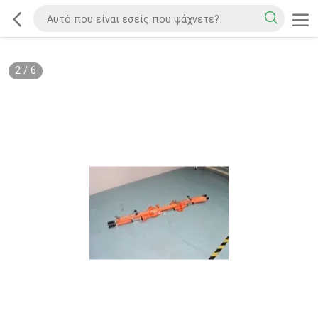
2
/
6