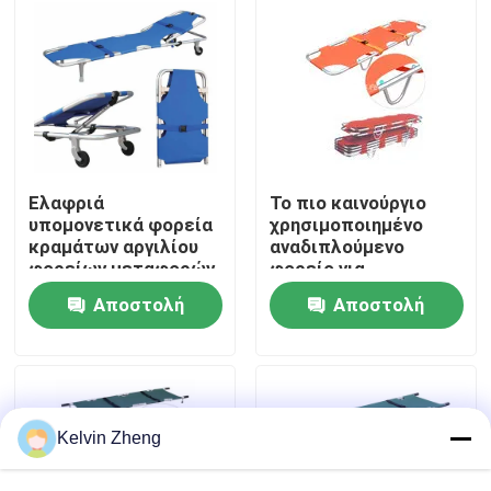
Σχετικά με εμάς
Επισκέψεις στο εργοστάσιο
Έλεγχος ποιότητας
Ελαφριά
Το πιο καινούργιο
υπομονετικά φορεία
χρησιμοποιημένο
κραμάτων αργιλίου
αναδιπλούμενο
φορείων μεταφορών
φορείο για
Επικοινωνήστε μαζί μας
με το ιατρικό
τραυματίες.
Αποστολή
Αποστολή
κρεβάτι φορείων
έκτακτης ανάγκης
Ειδήσεις
ερώτησης
ερώτησης
οπίσθιων
στηριγμάτων
Υποθέσεις
Kelvin Zheng
Ζητήστε μια προσφορά