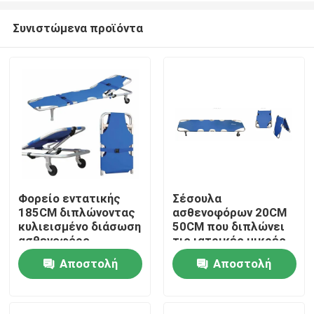
Συνιστώμενα προϊόντα
Φορείο εντατικής
Σέσουλα
185CM διπλώνοντας
ασθενοφόρων 20CM
Σπίτι
κυλιεισμένο διάσωση
50CM που διπλώνει
ασθενοφόρο
τις ιατρικές μικρές
νοσοκομείων 60
ρόδες φορείων για
Αποστολή
Αποστολή
Προϊόντα
βαθμών
το νοσοκομείο
ερώτησης
ερώτησης
Βίντεο