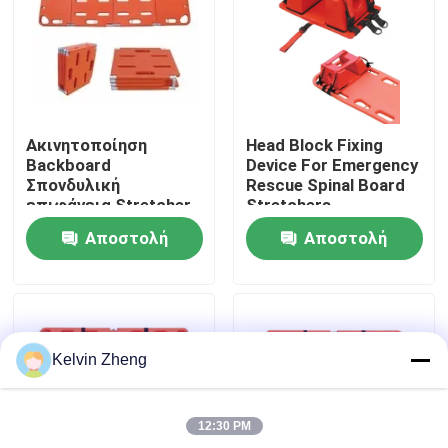
Σχετικά με εμάς
Επισκέψεις στο εργοστάσιο
Ακινητοποίηση
Head Block Fixing
Backboard
Device For Emergency
Έλεγχος ποιότητας
Σπονδυλική
Rescue Spinal Board
επιφάνεια Stretcher
Stretchers
Μεταφορά ασθενούς
Αποστολή
Αποστολή
με Head Immobilizer
Επικοινωνήστε μαζί μας
ερώτησης
ερώτησης
Ειδήσεις
Kelvin Zheng
Υποθέσεις
12:30 PM
Ζητήστε μια προσφορά