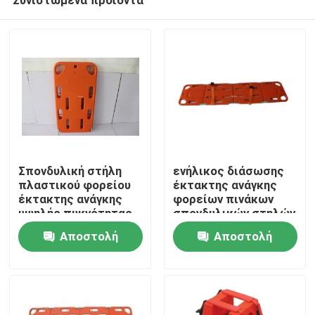
Σπονδυλική στήλη
ενήλικος διάσωσης
πλαστικού φορείου
έκτακτης ανάγκης
έκτακτης ανάγκης
φορείων πινάκων
υψηλής πυκνότητας
σπονδυλικών στηλών
Σπίτι
με διείσδυση
φορείων εκκένωσης
Αποστολή
Αποστολή
ακτίνων Χ και ΤΜ
έκτακτης ανάγκης
20in
ερώτησης
ερώτησης
Προϊόντα
Βίντεο