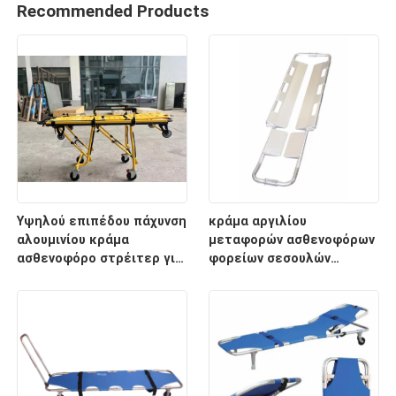
Recommended Products
Υψηλού επιπέδου πάχυνση
κράμα αργιλίου
αλουμινίου κράμα
μεταφορών ασθενοφόρων
ασθενοφόρο στρέιτερ για
φορείων σεσουλών
διάσωση έκτακτης
2100mm ιατρικό
ανάγκης με ρυθμιζόμενο
ύψος υποστρώματος για
νοσοκομειακή χρήση