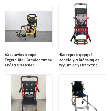
νοσοκομείο
κρεβάτι φορείων
έκτακτης ανάγκης
οπίσθιων στηριγμάτων
Αλουμινίου κράμα
Ηλεκτρικό φορητό
Εγχειριδίου Crawler τύπου
φορείο για διάσωση σε
Σκάλα Stretcher
περίπτωση έκτακτης
αναδιπλούμενο ελαφρύ
ανάγκης σε σκάλες και
για το νοσοκομείο
διαδρόμους
μεταφορά ασθενών