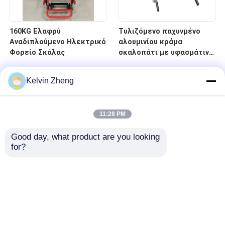
160KG Ελαφρύ
Τυλιζόμενο παχυνμένο
Αναδιπλούμενο Ηλεκτρικό
αλουμινίου κράμα
Φορείο Σκάλας
σκαλοπάτι με υφασμάτινο
PVC 4 τροχούς και 6 λαβές
Kelvin Zheng
11:28 PM
Good day, what product are you looking 
for?
Σπίτι
Προϊόντα
Βίντεο