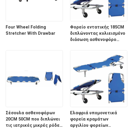
Four Wheel Folding
Φορείο εντατικής 185CM
Stretcher With Drawbar
διπλώνοντας κυλιεισμένο
διάσωση ασθενοφόρο
νοσοκομείων 60 βαθμών
Σέσουλα ασθενοφόρων
Ελαφριά υπομονετικά
20CM 50CM που διπλώνει
φορεία κραμάτων
τις ιατρικές μικρές ρόδες
αργιλίου φορείων
φορείων για το
μεταφορών με το ιατρικό