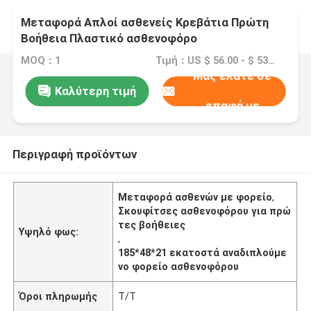
Μεταφορά Απλοί ασθενείς Κρεβάτια Πρώτη
Βοήθεια Πλαστικό ασθενοφόρο
MOQ：1
Τιμή：US $ 56.00 - $ 53.00/ pcs
Μας ελάτε σε
Καλύτερη τιμή
επαφή με
Περιγραφή προϊόντων
Μεταφορά ασθενών με φορείο
,
Σκουφίτσες ασθενοφόρου για πρώ
τες βοήθειες
Υψηλό φως:
,
185*48*21 εκατοστά αναδιπλούμε
νο φορείο ασθενοφόρου
Όροι πληρωμής
Τ/Τ