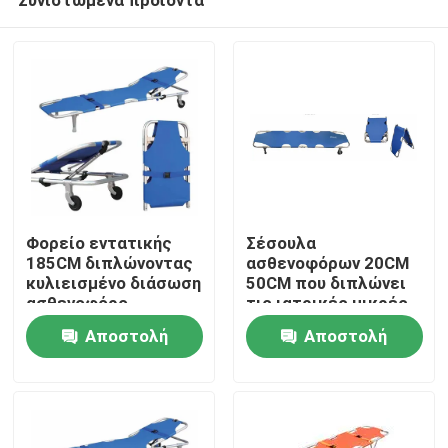
Φορείο εντατικής
Σέσουλα
185CM διπλώνοντας
ασθενοφόρων 20CM
κυλιεισμένο διάσωση
50CM που διπλώνει
ασθενοφόρο
τις ιατρικές μικρές
Σπίτι
νοσοκομείων 60
ρόδες φορείων για
Αποστολή
Αποστολή
βαθμών
το νοσοκομείο
ερώτησης
ερώτησης
Προϊόντα
Βίντεο