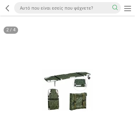
2
/
4