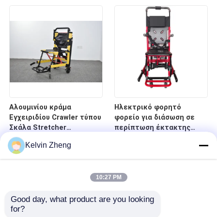
νοσοκομείο
κρεβάτι φορείων
έκτακτης ανάγκης
οπίσθιων στηριγμάτων
Αλουμινίου κράμα
Ηλεκτρικό φορητό
Εγχειριδίου Crawler τύπου
φορείο για διάσωση σε
Σκάλα Stretcher
περίπτωση έκτακτης
αναδιπλούμενο ελαφρύ
ανάγκης σε σκάλες και
Kelvin Zheng
για το νοσοκομείο
διαδρόμους
μεταφορά ασθενών
10:27 PM
Good day, what product are you looking 
for?