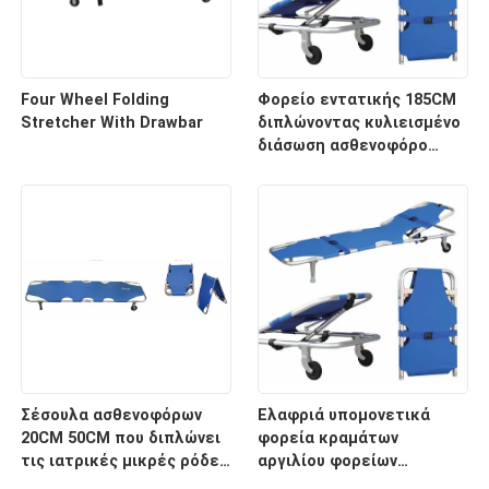
Four Wheel Folding
Φορείο εντατικής 185CM
Stretcher With Drawbar
διπλώνοντας κυλιεισμένο
διάσωση ασθενοφόρο
νοσοκομείων 60 βαθμών
Σέσουλα ασθενοφόρων
Ελαφριά υπομονετικά
20CM 50CM που διπλώνει
φορεία κραμάτων
τις ιατρικές μικρές ρόδες
αργιλίου φορείων
φορείων για το
μεταφορών με το ιατρικό