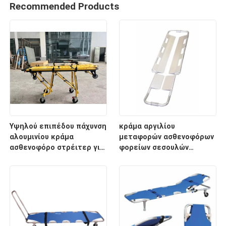
Recommended Products
Υψηλού επιπέδου πάχυνση
κράμα αργιλίου
αλουμινίου κράμα
μεταφορών ασθενοφόρων
ασθενοφόρο στρέιτερ για
φορείων σεσουλών
διάσωση έκτακτης
2100mm ιατρικό
ανάγκης με ρυθμιζόμενο
ύψος υποστρώματος για
νοσοκομειακή χρήση