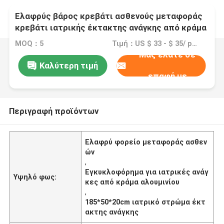
Ελαφρύς βάρος κρεβάτι ασθενούς μεταφοράς
κρεβάτι ιατρικής έκτακτης ανάγκης από κράμα
αργιλίου
MOQ：5
Τιμή：US $ 33 - $ 35/ pcs
Μας ελάτε σε
Καλύτερη τιμή
επαφή με
Περιγραφή προϊόντων
Ελαφρύ φορείο μεταφοράς ασθεν
ών
,
Εγκυκλοφόρημα για ιατρικές ανάγ
Υψηλό φως:
κες από κράμα αλουμινίου
,
185*50*20cm ιατρικό στρώμα έκτ
ακτης ανάγκης