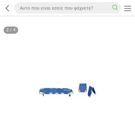
2
/
4