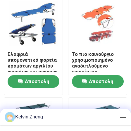
Σχετικά με εμάς
Επισκέψεις στο εργοστάσιο
Έλεγχος ποιότητας
Ελαφριά
Το πιο καινούργιο
υπομονετικά φορεία
χρησιμοποιημένο
κραμάτων αργιλίου
αναδιπλούμενο
φορείων μεταφορών
φορείο για
Επικοινωνήστε μαζί μας
με το ιατρικό
τραυματίες.
Αποστολή
Αποστολή
κρεβάτι φορείων
έκτακτης ανάγκης
Ειδήσεις
ερώτησης
ερώτησης
οπίσθιων
στηριγμάτων
Υποθέσεις
Kelvin Zheng
Ζητήστε μια προσφορά