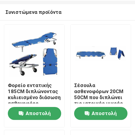
Συνιστώμενα προϊόντα
Φορείο εντατικής
Σέσουλα
185CM διπλώνοντας
ασθενοφόρων 20CM
Σπίτι
κυλιεισμένο διάσωση
50CM που διπλώνει
ασθενοφόρο
τις ιατρικές μικρές
νοσοκομείων 60
ρόδες φορείων για
Αποστολή
Αποστολή
Προϊόντα
βαθμών
το νοσοκομείο
ερώτησης
ερώτησης
Βίντεο