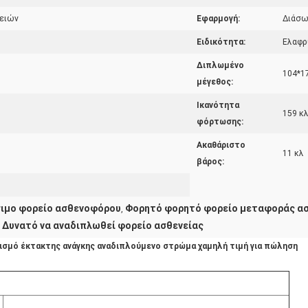
ειών
Εφαρμογή:
Διάσω
Ειδικότητα:
Ελαφρ
Διπλωμένο
104*17
μέγεθος:
Ικανότητα
159 κ
φόρτωσης:
Ακαθάριστο
11 κλ
βάρος:
σιμο φορείο ασθενοφόρου
Φορητό φορητό φορείο μεταφοράς α
,
 Δυνατό να αναδιπλωθεί φορείο ασθενείας
ισμό έκτακτης ανάγκης αναδιπλούμενο στρώμα χαμηλή τιμή για πώληση