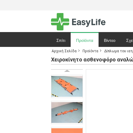
Σπίτι
Προϊόντα
Βίντεο
Σχε
Αρχική Σελίδα
Προϊόντα
Δίπλωμα του ιατ
Ζητήστε ένα 
Χειροκίνητο ασθενοφόρο αναλώ