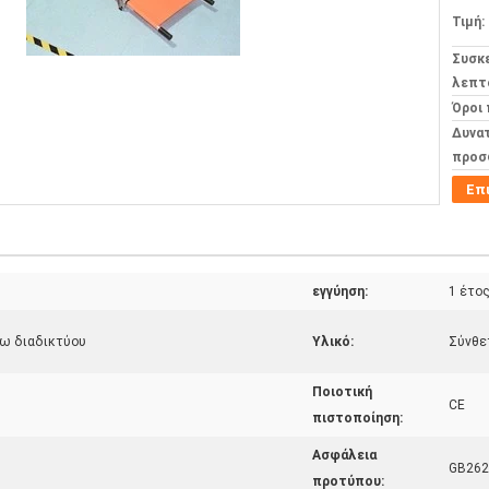
Τιμή:
Συσκ
λεπτ
Όροι
Δυνα
προσ
Επ
εγγύηση:
1 έτο
σω διαδικτύου
Υλικό:
Σύνθε
Ποιοτική
CE
πιστοποίηση:
Ασφάλεια
GB262
προτύπου: