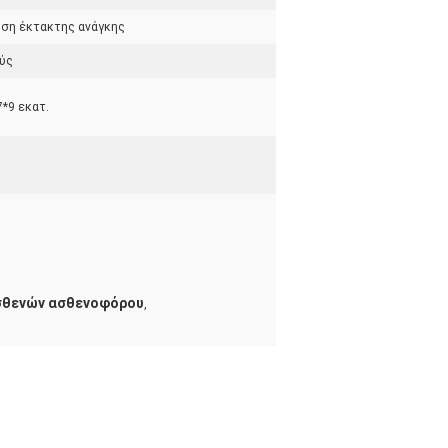
ση έκτακτης ανάγκης
ύς
*9 εκατ.
λ
σθενών ασθενοφόρου
,