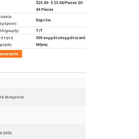
$25.00- $ 23.00/Pieces 20-
49 Pieces
ευασία
Καρτόνι
ομέρειες:
 πληρωμής:
Τ/Τ
τότητα
500 κομμάτι/κομμάτια ανά
φοράς:
Μήνας
ικοινωνία
ς
τα αλουμινίου
6-2006