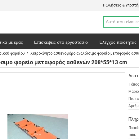
Πωλήσεις & Υποστήρ
τικά με εμάς
Επισκέψεις στο εργοστάσιο
Έλεγχος ποιότητας
ρικού φορείου
Χειροκίνητο ασθενοφόρο αναλώσιμο φορείο μεταφοράς ασθ
απόσπασμα
Ειδήσεις
Χάρτης ιστοσελίδας
Πολιτική απορρ
σιμο φορείο μεταφοράς ασθενών 208*55*13 cm
Λεπτ
Τόπος
Μάρκ
Πιστο
Αριθμ
Πληρ
Ποσό
min: