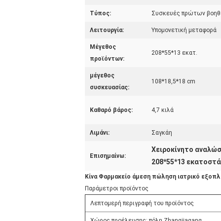
Τύπος:
Συσκευές πρώτων βοηθ
Λειτουργία:
Υπομονετική μεταφορά
Μέγεθος
208*55*13 εκατ.
προϊόντων:
μέγεθος
108*18,5*18 cm
συσκευασίας:
Καθαρό βάρος:
4,7 κιλά
Λιμάνι:
Σαγκάη
Χειροκίνητο αναλώ
Επισημαίνω:
208*55*13 εκατοστά
Κίνα Φαρμακείο άμεση πώληση ιατρικό εξοπλ
Παράμετροι προϊόντος
Λεπτομερή περιγραφή του προϊόντος
Χώρος προέλευσης: πόλη Zhangjiagang,