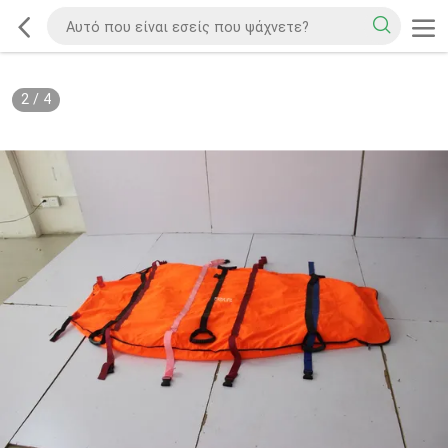
2
/
4