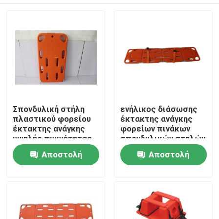
Σπονδυλική στήλη
ενήλικος διάσωσης
πλαστικού φορείου
έκτακτης ανάγκης
έκτακτης ανάγκης
φορείων πινάκων
υψηλής πυκνότητας
σπονδυλικών στηλών
με διείσδυση
φορείων εκκένωσης
Σπίτι
Αποστολή
Αποστολή
ακτίνων Χ και ΤΜ
έκτακτης ανάγκης
20in
ερώτησης
ερώτησης
Προϊόντα
Βίντεο