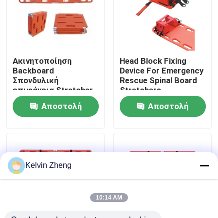
Σχετικά με εμάς
Επισκέψεις στο εργοστάσιο
Ακινητοποίηση
Head Block Fixing
Backboard
Device For Emergency
Σπονδυλική
Rescue Spinal Board
Έλεγχος ποιότητας
επιφάνεια Stretcher
Stretchers
Μεταφορά ασθενούς
Αποστολή
Αποστολή
με Head Immobilizer
Επικοινωνήστε μαζί μας
ερώτησης
ερώτησης
Ειδήσεις
Kelvin Zheng
Υποθέσεις
10:14 AM
Ζητήστε μια προσφορά