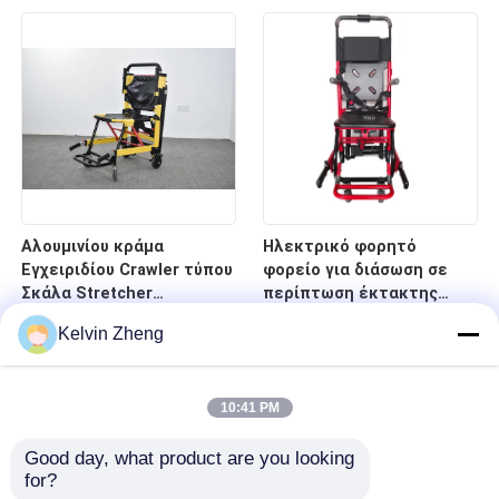
νοσοκομείο
κρεβάτι φορείων
έκτακτης ανάγκης
οπίσθιων στηριγμάτων
Αλουμινίου κράμα
Ηλεκτρικό φορητό
Εγχειριδίου Crawler τύπου
φορείο για διάσωση σε
Σκάλα Stretcher
περίπτωση έκτακτης
αναδιπλούμενο ελαφρύ
ανάγκης σε σκάλες και
Kelvin Zheng
για το νοσοκομείο
διαδρόμους
μεταφορά ασθενών
10:41 PM
Good day, what product are you looking 
for?