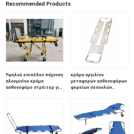
Recommended Products
Υψηλού επιπέδου πάχυνση
κράμα αργιλίου
αλουμινίου κράμα
μεταφορών ασθενοφόρων
ασθενοφόρο στρέιτερ για
φορείων σεσουλών
διάσωση έκτακτης
2100mm ιατρικό
ανάγκης με ρυθμιζόμενο
ύψος υποστρώματος για
νοσοκομειακή χρήση