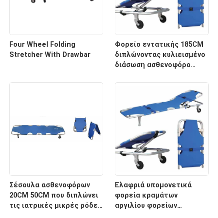
Four Wheel Folding
Φορείο εντατικής 185CM
Stretcher With Drawbar
διπλώνοντας κυλιεισμένο
διάσωση ασθενοφόρο
νοσοκομείων 60 βαθμών
Σέσουλα ασθενοφόρων
Ελαφριά υπομονετικά
20CM 50CM που διπλώνει
φορεία κραμάτων
τις ιατρικές μικρές ρόδες
αργιλίου φορείων
φορείων για το
μεταφορών με το ιατρικό