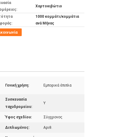
ευασία
Χαρτοκιβώτιο
ομέρειες:
τότητα
1000 κομμάτι/κομμάτια
φοράς:
ανά Μήνας
ικοινωνία
Γενική χρήση:
Εμπορικά έπιπλα
Συσκευασία
Υ
ταχυδρομείου:
Ύφος σχεδίου:
Σύγχρονος
Διπλωμένος:
Αριθ.