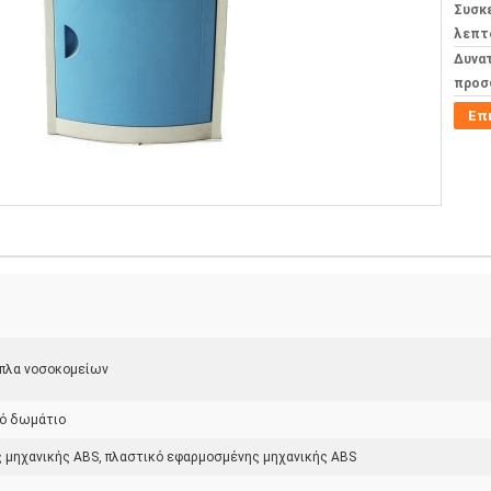
Συσκ
λεπτ
Δυνα
προσ
Επ
ιπλα νοσοκομείων
κό δωμάτιο
 μηχανικής ABS, πλαστικό εφαρμοσμένης μηχανικής ABS