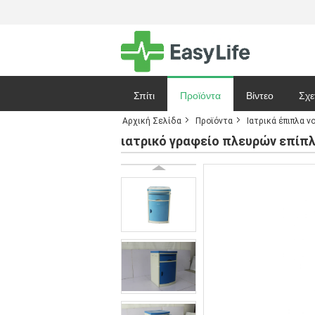
Σπίτι
Προϊόντα
Βίντεο
Σχε
Αρχική Σελίδα
Προϊόντα
Ιατρικά έπιπλα 
Ζητήστε ένα 
ιατρικό γραφείο πλευρών επίπλ