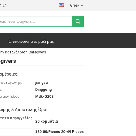
ιξη:
Greek
Επικοινωνήστε μαζί μας
την κατανάλωση Caregivers
ήτου
Υποθέσεις
givers
ομέρειες:
 καταγωγής:
jiangsu
α:
Dinggong
ό μοντέλου:
Mdk-G203
ωμής & Αποστολής Όροι:
τητα παραγγελίας
20 κομμάτια
$30.00/Pieces 20-49 Pieces