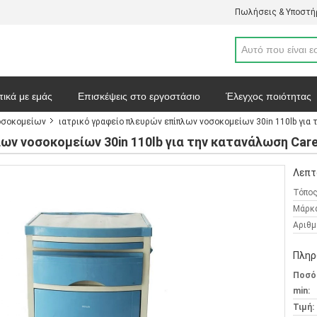
Πωλήσεις & Υποστήρ
τικά με εμάς
Επισκέψεις στο εργοστάσιο
Έλεγχος ποιότητας
νοσοκομείων
ιατρικό γραφείο πλευρών επίπλων νοσοκομείων 30in 110lb για 
απόσπασμα
Ειδήσεις
Χάρτης ιστοσελίδας
Πολιτική απορρ
ων νοσοκομείων 30in 110lb για την κατανάλωση Care
Λεπτ
Τόπος
Μάρκ
Αριθμ
Πληρ
Ποσό
min:
Τιμή: