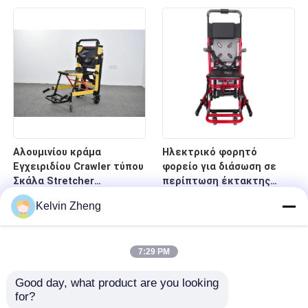
νοσοκομείο
κρεβάτι φορείων
έκτακτης ανάγκης
οπίσθιων στηριγμάτων
Αλουμινίου κράμα
Ηλεκτρικό φορητό
Εγχειριδίου Crawler τύπου
φορείο για διάσωση σε
Σκάλα Stretcher
περίπτωση έκτακτης
αναδιπλούμενο ελαφρύ
ανάγκης σε σκάλες και
Kelvin Zheng
για το νοσοκομείο
διαδρόμους
μεταφορά ασθενών
7:29 PM
Good day, what product are you looking 
for?