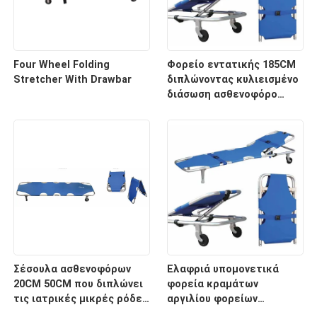
Four Wheel Folding
Φορείο εντατικής 185CM
Stretcher With Drawbar
διπλώνοντας κυλιεισμένο
διάσωση ασθενοφόρο
νοσοκομείων 60 βαθμών
Σέσουλα ασθενοφόρων
Ελαφριά υπομονετικά
20CM 50CM που διπλώνει
φορεία κραμάτων
τις ιατρικές μικρές ρόδες
αργιλίου φορείων
φορείων για το
μεταφορών με το ιατρικό