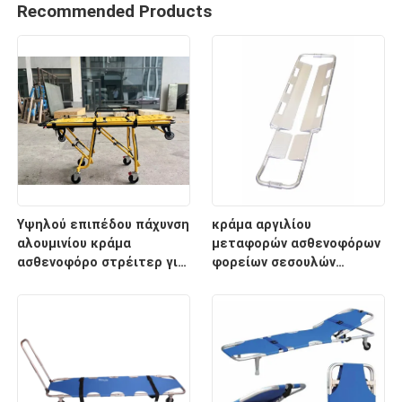
Recommended Products
Υψηλού επιπέδου πάχυνση
κράμα αργιλίου
αλουμινίου κράμα
μεταφορών ασθενοφόρων
ασθενοφόρο στρέιτερ για
φορείων σεσουλών
διάσωση έκτακτης
2100mm ιατρικό
ανάγκης με ρυθμιζόμενο
ύψος υποστρώματος για
νοσοκομειακή χρήση