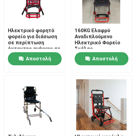
Ηλεκτρικό φορητό
160KG Ελαφρύ
φορείο για διάσωση
Αναδιπλούμενο
σε περίπτωση
Ηλεκτρικό Φορείο
έκτακτης ανάγκης σε
Σκάλας
σκάλες και
Αποστολή
Αποστολή
διαδρόμους
ερώτησης
ερώτησης
Σπίτι
Προϊόντα
Βίντεο