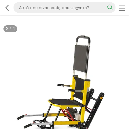
2
/
4