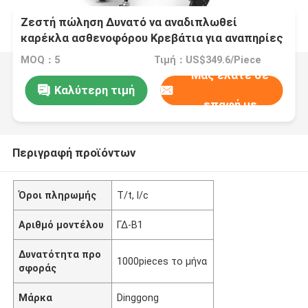
Ζεστή πώληση Δυνατό να αναδιπλωθεί
καρέκλα ασθενοφόρου Κρεβάτια για αναπηρίες
MOQ：5
Τιμή：US$349.6/Piece
Μας ελάτε σε
Καλύτερη τιμή
επαφή με
Περιγραφή προϊόντων
Όροι πληρωμής
T/t, l/c
Αριθμό μοντέλου
ΓΔ-Β1
Δυνατότητα προ
1000pieces το μήνα
σφοράς
Μάρκα
Dinggong