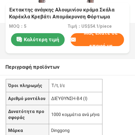
Έκτακτης ανάγκης Αλουμινίου κράμα Σκάλα
Καρέκλα Κρεβάτι Απομάκρυνση Φόρτωμα
Σκάλα Μεταφοράς
MOQ：5
Τιμή：US$54.1/piece
Μας ελάτε σε
Καλύτερη τιμή
επαφή με
Περιγραφή προϊόντων
Όροι πληρωμής
T/t, l/c
Αριθμό μοντέλου
ΔΙΕΎΘΥΝΣΗ-B4 (Ι)
Δυνατότητα προ
1000 κομμάτια ανά μήνα
σφοράς
Μάρκα
Dinggong