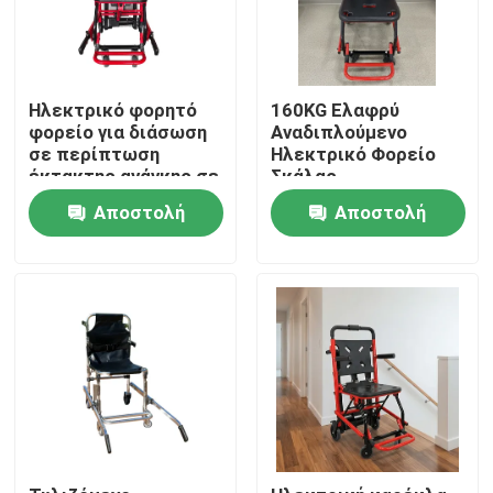
Ηλεκτρικό φορητό
160KG Ελαφρύ
φορείο για διάσωση
Αναδιπλούμενο
σε περίπτωση
Ηλεκτρικό Φορείο
έκτακτης ανάγκης σε
Σκάλας
σκάλες και
Αποστολή
Αποστολή
διαδρόμους
ερώτησης
ερώτησης
Σπίτι
Προϊόντα
Βίντεο