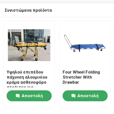
Συνιστώμενα προϊόντα
Υψηλού επιπέδου
Four Wheel Folding
πάχυνση αλουμινίου
Stretcher With
Σπίτι
κράμα ασθενοφόρο
Drawbar
στρέιτερ για
διάσωση έκτακτης
Αποστολή
Αποστολή
Προϊόντα
ανάγκης με
ρυθμιζόμενο ύψος
ερώτησης
ερώτησης
υποστρώματος για
Βίντεο
νοσοκομειακή χρήση