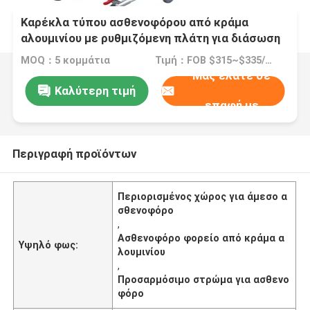
Καρέκλα τύπου ασθενοφόρου από κράμα
αλουμινίου με ρυθμιζόμενη πλάτη για διάσωση
έκτακτης ανάγκης και διάσωση σε
MOQ：5 κομμάτια
Τιμή：FOB $315~$335/Piece
περιορισμένο χώρο
Μας ελάτε σε
Καλύτερη τιμή
επαφή με
Περιγραφή προϊόντων
Περιορισμένος χώρος για άμεσο α
σθενοφόρο
,
Ασθενοφόρο φορείο από κράμα α
Υψηλό φως:
λουμινίου
,
Προσαρμόσιμο στρώμα για ασθενο
φόρο