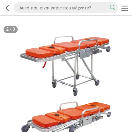
2
/
3