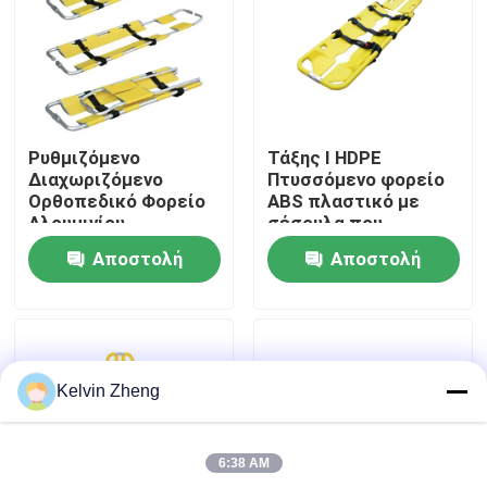
Σχετικά με εμάς
Επισκέψεις στο εργοστάσιο
Ρυθμιζόμενο
Τάξης Ι HDPE
Διαχωριζόμενο
Πτυσσόμενο φορείο
Έλεγχος ποιότητας
Ορθοπεδικό Φορείο
ABS πλαστικό με
Αλουμινίου
σέσουλα που
χρησιμοποιείται με
Αποστολή
Αποστολή
ακτίνες Χ
Επικοινωνήστε μαζί μας
ερώτησης
ερώτησης
Ειδήσεις
Kelvin Zheng
Υποθέσεις
6:38 AM
Ζητήστε μια προσφορά