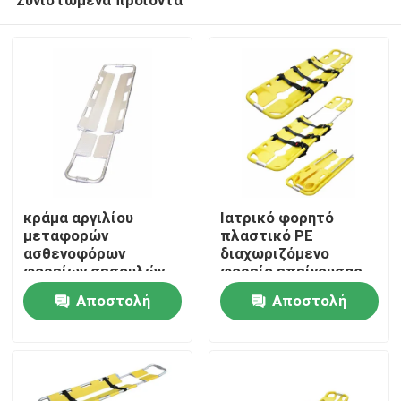
κράμα αργιλίου
Ιατρικό φορητό
μεταφορών
πλαστικό PE
ασθενοφόρων
διαχωριζόμενο
φορείων σεσουλών
φορείο επείγουσας
Σπίτι
2100mm ιατρικό
ανάγκης ασθενών
Αποστολή
Αποστολή
ερώτησης
ερώτησης
Προϊόντα
Βίντεο