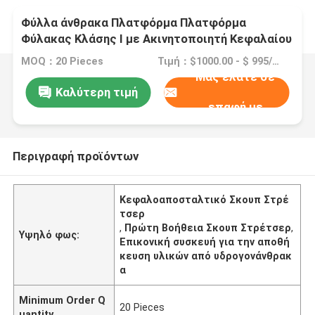
Φύλλα άνθρακα Πλατφόρμα Πλατφόρμα
Φύλακας Κλάσης Ι με Ακινητοποιητή Κεφαλαίου
/ Πρωτοβοήθεια Πλατφόρμα Πλατφόρμα
MOQ：20 Pieces
Τιμή：$1000.00 - $ 995/Pieces 1-49 Pieces
Φύλακας PE
Μας ελάτε σε
Καλύτερη τιμή
επαφή με
Περιγραφή προϊόντων
Κεφαλοαποσταλτικό Σκουπ Στρέ
τσερ
,
Πρώτη Βοήθεια Σκουπ Στρέτσερ
,
Υψηλό φως:
Επικονική συσκευή για την αποθή
κευση υλικών από υδρογονάνθρακ
α
Minimum Order Q
20 Pieces
uantity