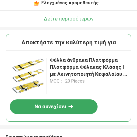
Ελεγχμένος προμηθευτής
Δείτε περισσότερων
Αποκτήστε την καλύτερη τιμή για
Φύλλα άνθρακα Πλατφόρμα
Πλατφόρμα Φύλακας Κλάσης Ι
με Ακινητοποιητή Κεφαλαίου /
Πρωτοβοήθεια Πλατφόρμα
MOQ： 20 Pieces
Πλατφόρμα Φύλακας PE
Να συνεχίσει
Συνιστώμενα προϊόντα