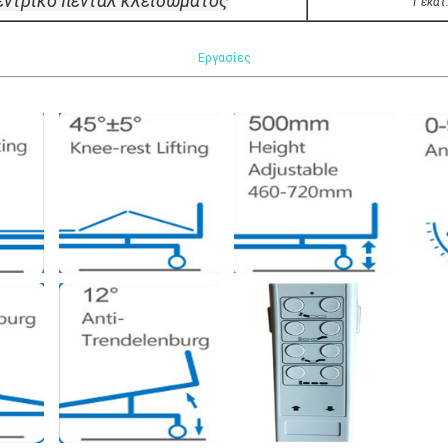
εντρικό πεντάλ κλειδώματος
1 εκατ
Εργασίες