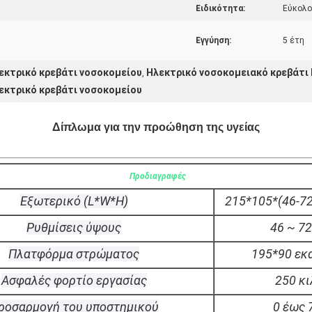
Ειδικότητα:
Εύκολο
Εγγύηση:
5 έτη
λεκτρικό κρεβάτι νοσοκομείου
Ηλεκτρικό νοσοκομειακό κρεβάτι 
,
εκτρικό κρεβάτι νοσοκομείου
Δίπλωμα για την προώθηση της υγείας
Προδιαγραφές
Εξωτερικό (L*W*H)
215*105*(46-72
Ρυθμίσεις ύψους
46 ~ 7
Πλατφόρμα στρώματος
195*90 εκ
Ασφαλές φορτίο εργασίας
250 κι
ροσαρμογή του υποστημικού
0 έως 