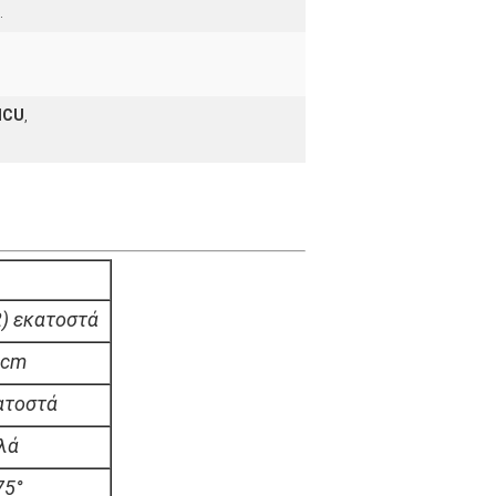
.
ICU
,
) εκατοστά
2cm
ατοστά
λά
75°