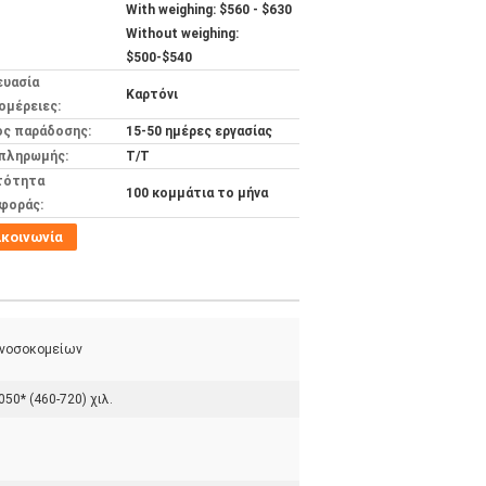
With weighing: $560 - $630
Without weighing:
$500-$540
ευασία
Καρτόνι
ομέρειες:
ος παράδοσης:
15-50 ημέρες εργασίας
 πληρωμής:
Τ/Τ
τότητα
100 κομμάτια το μήνα
φοράς:
ικοινωνία
 νοσοκομείων
50* (460-720) χιλ.