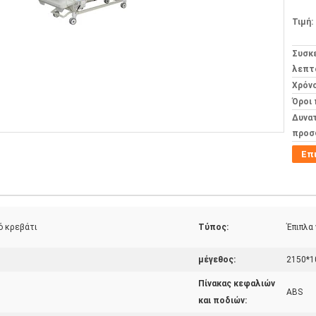
Τιμή:
Συσκ
λεπτ
Χρόν
Όροι
Δυνα
προσ
Επ
ό κρεβάτι
Τύπος:
Έπιπλα
μέγεθος:
2150*10
Πίνακας κεφαλιών
ABS
και ποδιών: