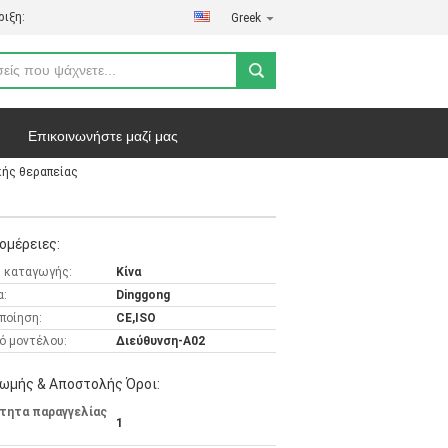
ιξη:
Greek
Επικοινωνήστε μαζί μας
κής θεραπείας
ήτου
Υποθέσεις
ομέρειες:
 καταγωγής:
Κίνα
α:
Dinggong
ποίηση:
CE,ISO
ό μοντέλου:
Διεύθυνση-A02
ωμής & Αποστολής Όροι:
τητα παραγγελίας
1