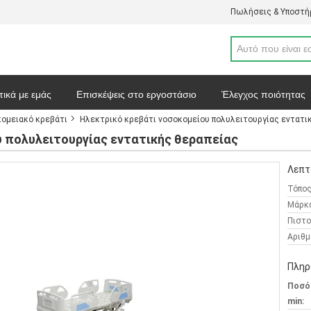
Πωλήσεις & Υποστήρ
τικά με εμάς
Επισκέψεις στο εργοστάσιο
Έλεγχος ποιότητας
ομειακό κρεβάτι
Ηλεκτρικό κρεβάτι νοσοκομείου πολυλειτουργίας εντατι
απόσπασμα
Ειδήσεις
Χάρτης ιστοσελίδας
Πολιτική απορρ
υ πολυλειτουργίας εντατικής θεραπείας
Λεπτ
Τόπος
Μάρκ
Πιστο
Αριθμ
Πληρ
Ποσό
min: