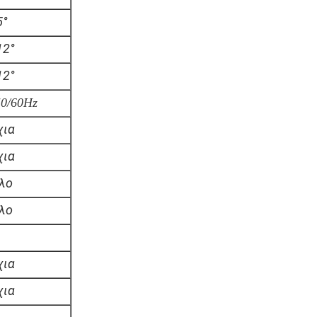
5°
12°
12°
0/60Hz
χια
χια
λο
λο
.
χια
χια