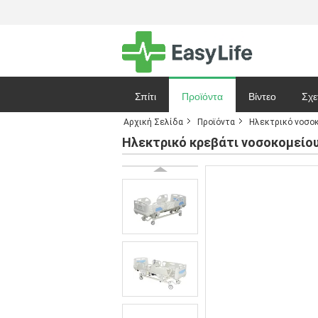
Σπίτι
Προϊόντα
Βίντεο
Σχε
Αρχική Σελίδα
Προϊόντα
Ηλεκτρικό νοσοκ
Ζητήστε ένα 
Ηλεκτρικό κρεβάτι νοσοκομείο