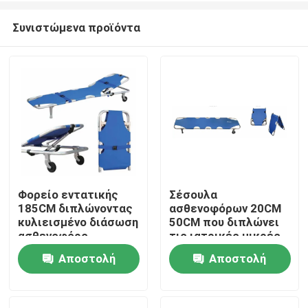
Συνιστώμενα προϊόντα
Φορείο εντατικής
Σέσουλα
185CM διπλώνοντας
ασθενοφόρων 20CM
Σπίτι
κυλιεισμένο διάσωση
50CM που διπλώνει
ασθενοφόρο
τις ιατρικές μικρές
νοσοκομείων 60
ρόδες φορείων για
Αποστολή
Αποστολή
Προϊόντα
βαθμών
το νοσοκομείο
ερώτησης
ερώτησης
Βίντεο