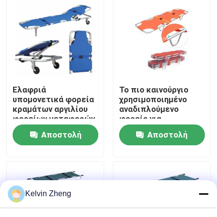
Σχετικά με εμάς
Επισκέψεις στο εργοστάσιο
Έλεγχος ποιότητας
Ελαφριά
Το πιο καινούργιο
υπομονετικά φορεία
χρησιμοποιημένο
κραμάτων αργιλίου
αναδιπλούμενο
φορείων μεταφορών
φορείο για
Επικοινωνήστε μαζί μας
με το ιατρικό
τραυματίες.
Αποστολή
Αποστολή
κρεβάτι φορείων
έκτακτης ανάγκης
Ειδήσεις
ερώτησης
ερώτησης
οπίσθιων
στηριγμάτων
Υποθέσεις
Kelvin Zheng
Ζητήστε μια προσφορά